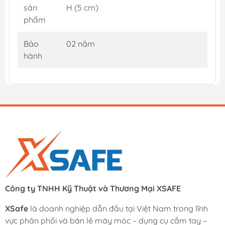
sản
H (5 cm)
phẩm
Bảo
02 năm
hành
Công ty TNHH Kỹ Thuật và Thương Mại XSAFE
XSafe
là doanh nghiệp dẫn đầu tại Việt Nam trong lĩnh
vực phân phối và bán lẻ máy móc – dụng cụ cầm tay –