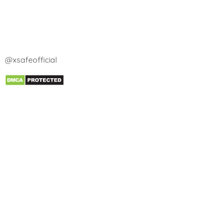
@xsafeofficial