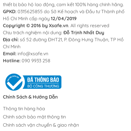
thiết bị bảo hộ lao động, cam kết 100% hàng chính hãng.
GPKD:
0315625855 do Sở Kế hoạch và Đầu tư Thành phố
Hồ Chí Minh cấp ngày
12/04/2019
Copyright © 2016 by Xsafe.vn
. All rights reserved
Chịu trách nghiệm nội dung:
Đỗ Trịnh Nhất Duy
Địa chỉ:
số 52 đường ĐHT21, P. Đông Hưng Thuận, TP Hồ
Chí Minh
Email:
info@xsafe.vn
Hotline:
090 9933 258
Chính Sách & Hướng Dẫn
Thông tin hàng hóa
Chính sách bảo mật thông tin
Chính sách vận chuyển & giao nhận