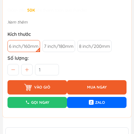
Giảm đến
50K
khi thanh toán qua Fundiin.
Xem thêm
Kích thước
6 inch/160mm
7 inch/180mm
8 inch/200mm
Số lượng:
VÀO GIỎ
MUA NGAY
GỌI NGAY
ZALO
Z