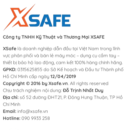
Công ty TNHH Kỹ Thuật và Thương Mại XSAFE
XSafe
là doanh nghiệp dẫn đầu tại Việt Nam trong lĩnh
vực phân phối và bán lẻ máy móc – dụng cụ cầm tay –
thiết bị bảo hộ lao động, cam kết 100% hàng chính hãng.
GPKD:
0315625855 do Sở Kế hoạch và Đầu tư Thành phố
Hồ Chí Minh cấp ngày
12/04/2019
Copyright © 2016 by Xsafe.vn
. All rights reserved
Chịu trách nghiệm nội dung:
Đỗ Trịnh Nhất Duy
Địa chỉ:
số 52 đường ĐHT21, P. Đông Hưng Thuận, TP Hồ
Chí Minh
Email:
info@xsafe.vn
Hotline:
090 9933 258