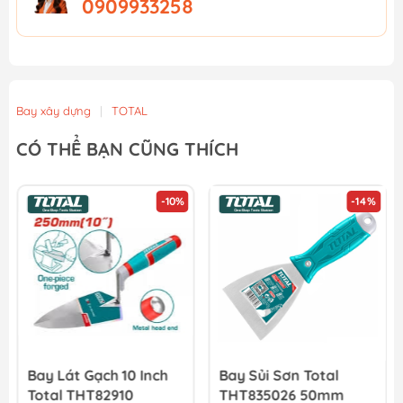
0909933258
Bay xây dựng
|
TOTAL
CÓ THỂ BẠN CŨNG THÍCH
-10%
-14%
Bay Lát Gạch 10 Inch
Bay Sủi Sơn Total
Total THT82910
THT835026 50mm