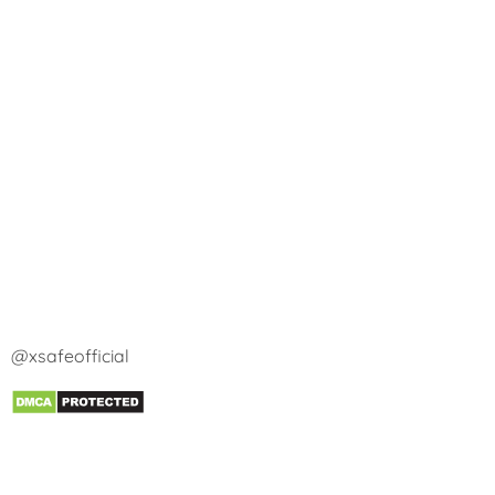
@xsafeofficial