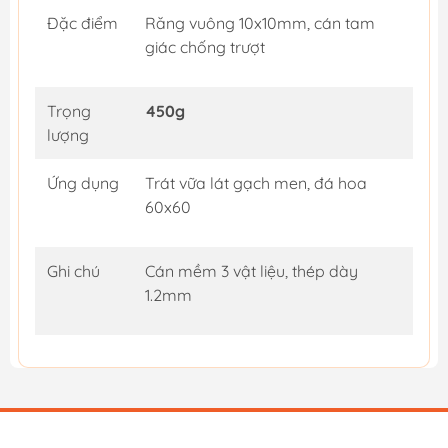
Đặc điểm
Răng vuông 10x10mm, cán tam
giác chống trượt
Trọng
450g
lượng
Ứng dụng
Trát vữa lát gạch men, đá hoa
60x60
Ghi chú
Cán mềm 3 vật liệu, thép dày
1.2mm