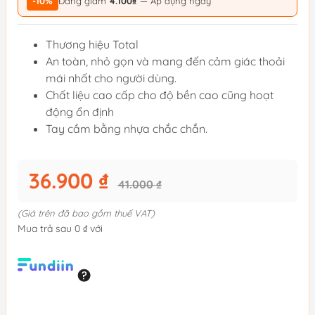
-10%
Đang giảm
4.100₫
— Áp dụng ngay
Thương hiệu Total
An toàn, nhỏ gọn và mang đến cảm giác thoải
mái nhất cho người dùng.
Chất liệu cao cấp cho độ bền cao cũng hoạt
động ổn định
Tay cầm bằng nhựa chắc chắn.
36.900 ₫
41.000 ₫
(Giá trên đã bao gồm thuế VAT)
Mua trả sau 0 ₫ với