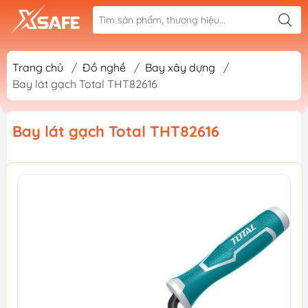
Trang chủ
/
Đồ nghề
/
Bay xây dựng
/
Bay lát gạch Total THT82616
Bay lát gạch Total THT82616