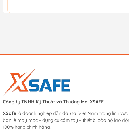
Công ty TNHH Kỹ Thuật và Thương Mại XSAFE
XSafe
là doanh nghiệp dẫn đầu tại Việt Nam trong lĩnh vực
bán lẻ máy móc – dụng cụ cầm tay – thiết bị bảo hộ lao độ
100% hàng chính hãng.