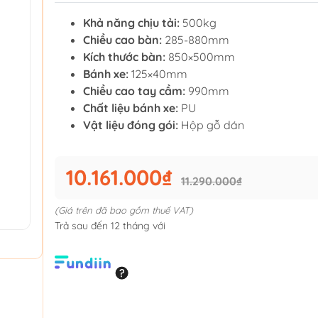
Khả năng chịu tải:
500kg
Chiều cao bàn:
285-880mm
Kích thước bàn:
850×500mm
Bánh xe:
125×40mm
Chiều cao tay cầm:
990mm
Chất liệu bánh xe:
PU
Vật liệu đóng gói:
Hộp gỗ dán
10.161.000₫
11.290.000₫
(Giá trên đã bao gồm thuế VAT)
Trả sau đến 12 tháng với