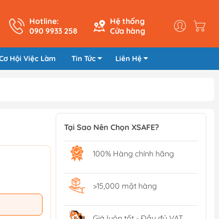
Hotline:
Hệ thống
090 9933 258
Cửa hàng
Cơ Hội Việc Làm
Tin Tức
Liên Hệ
Tại Sao Nên Chọn XSAFE?
100% Hàng chính hãng
>15,000 mặt hàng
Giá luôn tốt - Đầy đủ VAT