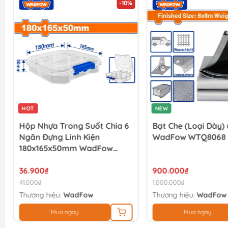
-10%
HOT
NEW
Hộp Nhựa Trong Suốt Chia 6
Bạt Che (loại Dày
Ngăn Đựng Linh Kiện
WadFow WTQ8068
180x165x50mm WadFow
WTB8341
36.900₫
900.000₫
41.000₫
1.000.000₫
Thương hiệu:
WadFow
Thương hiệu:
WadFow
Mua ngay
Mua ngay