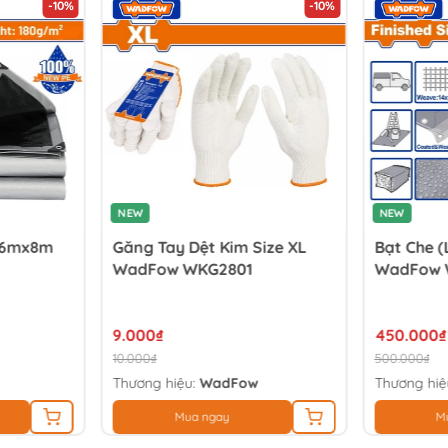
-10%
-10%
NEW
NEW
) 6mx8m
Găng Tay Dệt Kim Size XL
Bạt Che 
WadFow WKG2801
WadFow 
9.000₫
450.000₫
10.000₫
500.000₫
Thương hiệu:
WadFow
Thương hiệ
Mua ngay
M