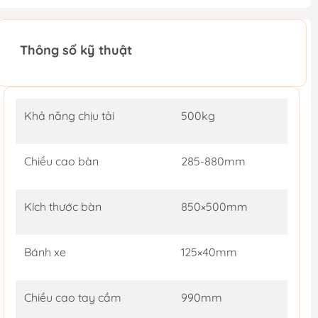
Thông số kỹ thuật
Khả năng chịu tải
500kg
Chiều cao bàn
285-880mm
Kích thước bàn
850×500mm
Bánh xe
125×40mm
Chiều cao tay cầm
990mm