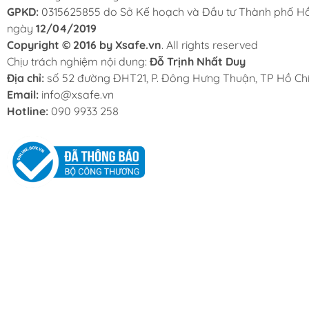
GPKD:
0315625855 do Sở Kế hoạch và Đầu tư Thành phố Hồ
ngày
12/04/2019
Copyright © 2016 by Xsafe.vn
. All rights reserved
Chịu trách nghiệm nội dung:
Đỗ Trịnh Nhất Duy
Địa chỉ:
số 52 đường ĐHT21, P. Đông Hưng Thuận, TP Hồ Chí
Email:
info@xsafe.vn
Hotline:
090 9933 258