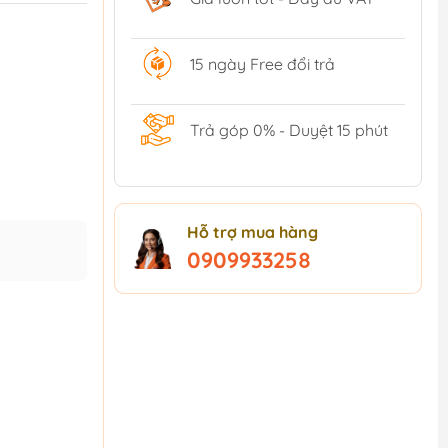
15 ngày Free đổi trả
Trả góp 0% - Duyệt 15 phút
Hỗ trợ mua hàng
0909933258