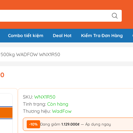
Combo tiết kiệm
Deal Hot
Kiểm Tra Đơn Hàng
y 500kg WADFOW WNX1R50
50
SKU:
WNX1R50
Tình trạng:
Còn hàng
Thương hiệu:
WadFow
-10%
Đang giảm
1.129.000₫
— Áp dụng ngay