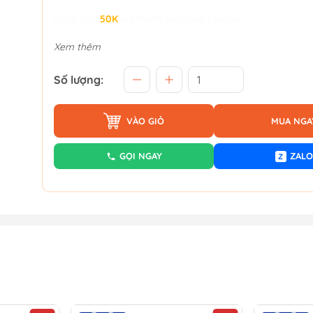
Giảm đến
50K
khi thanh toán qua Fundiin.
Xem thêm
Số lượng:
VÀO GIỎ
MUA NGA
GỌI NGAY
ZALO
Z