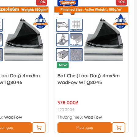
-10%
-10%
NEW
(loại Dày) 4mx6m
Bạt Che (loại Dày) 4mx5m
WTQ8046
WadFow WTQ8045
378.000₫
420.000₫
u:
WadFow
Thương hiệu:
WadFow
ua ngay
Mua ngay