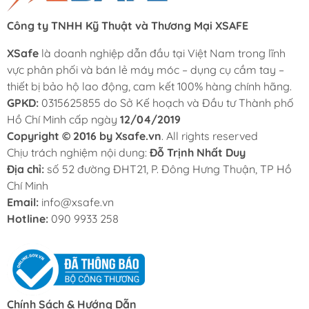
Công ty TNHH Kỹ Thuật và Thương Mại XSAFE
XSafe
là doanh nghiệp dẫn đầu tại Việt Nam trong lĩnh
vực phân phối và bán lẻ máy móc – dụng cụ cầm tay –
thiết bị bảo hộ lao động, cam kết 100% hàng chính hãng.
GPKD:
0315625855 do Sở Kế hoạch và Đầu tư Thành phố
Hồ Chí Minh cấp ngày
12/04/2019
Copyright © 2016 by Xsafe.vn
. All rights reserved
Chịu trách nghiệm nội dung:
Đỗ Trịnh Nhất Duy
Địa chỉ:
số 52 đường ĐHT21, P. Đông Hưng Thuận, TP Hồ
Chí Minh
Email:
info@xsafe.vn
Hotline:
090 9933 258
Chính Sách & Hướng Dẫn