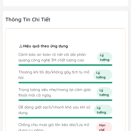
Thông Tin Chi Tiết
Hiệu quả theo ứng dụng
Cảnh báo an toàn rõ nét với dải phản
Lý
quang công nghệ 3M chất lượng cao
tưởng
Thoáng khí tối đa/không gây tích tụ mồ
Lý
hôi
tưởng
Trọng lượng siêu nhẹ/mang lại cảm giác
Lý
thoải mái cả ngày
tưởng
Dễ dàng giặt sạch/nhanh khô sau khi sử
Lý
dụng
tưởng
Chống chịu mưa gió lớn kéo dài/Lưu trữ
Hạn
dụng cụ nặng
chế