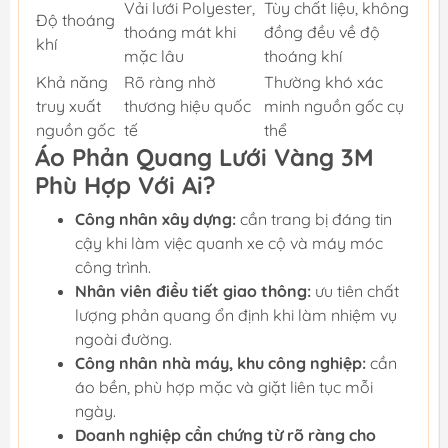
Vải lưới Polyester,
Tùy chất liệu, không
Độ thoáng
thoáng mát khi
đồng đều về độ
khí
mặc lâu
thoáng khí
Khả năng
Rõ ràng nhờ
Thường khó xác
truy xuất
thương hiệu quốc
minh nguồn gốc cụ
nguồn gốc
tế
thể
Áo Phản Quang Lưới Vàng 3M
Phù Hợp Với Ai?
Công nhân xây dựng:
cần trang bị đáng tin
cậy khi làm việc quanh xe cộ và máy móc
công trình.
Nhân viên điều tiết giao thông:
ưu tiên chất
lượng phản quang ổn định khi làm nhiệm vụ
ngoài đường.
Công nhân nhà máy, khu công nghiệp:
cần
áo bền, phù hợp mặc và giặt liên tục mỗi
ngày.
Doanh nghiệp cần chứng từ rõ ràng cho