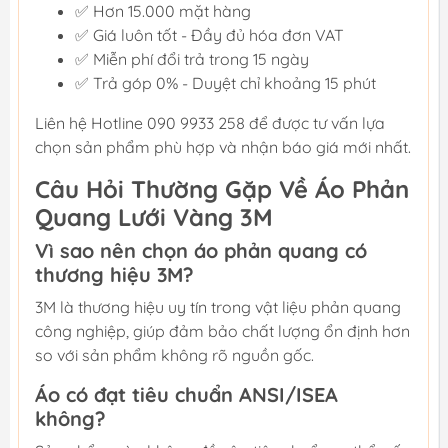
✅ Hơn 15.000 mặt hàng
✅ Giá luôn tốt - Đầy đủ hóa đơn VAT
✅ Miễn phí đổi trả trong 15 ngày
✅ Trả góp 0% - Duyệt chỉ khoảng 15 phút
Liên hệ Hotline 090 9933 258 để được tư vấn lựa
chọn sản phẩm phù hợp và nhận báo giá mới nhất.
Câu Hỏi Thường Gặp Về Áo Phản
Quang Lưới Vàng 3M
Vì sao nên chọn áo phản quang có
thương hiệu 3M?
3M là thương hiệu uy tín trong vật liệu phản quang
công nghiệp, giúp đảm bảo chất lượng ổn định hơn
so với sản phẩm không rõ nguồn gốc.
Áo có đạt tiêu chuẩn ANSI/ISEA
không?