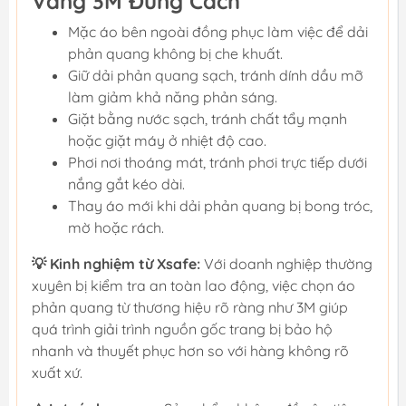
Vàng 3M Đúng Cách
Mặc áo bên ngoài đồng phục làm việc để dải
phản quang không bị che khuất.
Giữ dải phản quang sạch, tránh dính dầu mỡ
làm giảm khả năng phản sáng.
Giặt bằng nước sạch, tránh chất tẩy mạnh
hoặc giặt máy ở nhiệt độ cao.
Phơi nơi thoáng mát, tránh phơi trực tiếp dưới
nắng gắt kéo dài.
Thay áo mới khi dải phản quang bị bong tróc,
mờ hoặc rách.
💡 Kinh nghiệm từ Xsafe:
Với doanh nghiệp thường
xuyên bị kiểm tra an toàn lao động, việc chọn áo
phản quang từ thương hiệu rõ ràng như 3M giúp
quá trình giải trình nguồn gốc trang bị bảo hộ
nhanh và thuyết phục hơn so với hàng không rõ
xuất xứ.