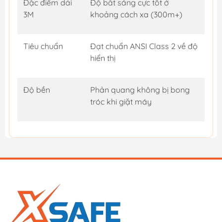
Đặc điểm dải
Độ bắt sáng cực tốt ở
3M
khoảng cách xa (300m+)
Tiêu chuẩn
Đạt chuẩn ANSI Class 2 về độ
hiển thị
Độ bền
Phản quang không bị bong
tróc khi giặt máy