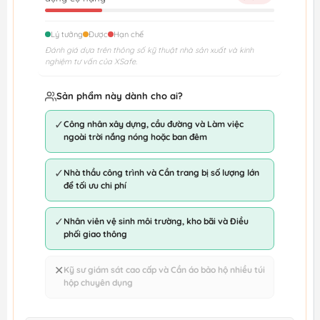
Lý tưởng
Được
Hạn chế
Đánh giá dựa trên thông số kỹ thuật nhà sản xuất và kinh
nghiệm tư vấn của XSafe.
Sản phẩm này dành cho ai?
✓
Công nhân xây dựng, cầu đường và Làm việc
ngoài trời nắng nóng hoặc ban đêm
✓
Nhà thầu công trình và Cần trang bị số lượng lớn
để tối ưu chi phí
✓
Nhân viên vệ sinh môi trường, kho bãi và Điều
phối giao thông
✕
Kỹ sư giám sát cao cấp và Cần áo bảo hộ nhiều túi
hộp chuyên dụng