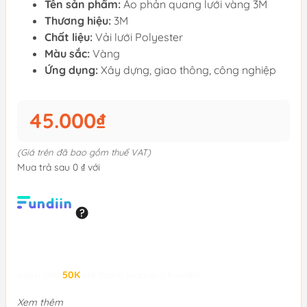
Tên sản phẩm:
Áo phản quang lưới vàng 3M
Thương hiệu:
3M
Chất liệu:
Vải lưới Polyester
Màu sắc:
Vàng
Ứng dụng:
Xây dựng, giao thông, công nghiệp
45.000₫
(Giá trên đã bao gồm thuế VAT)
Mua trả sau 0 ₫ với
Giảm đến
50K
khi thanh toán qua Fundiin.
Xem thêm