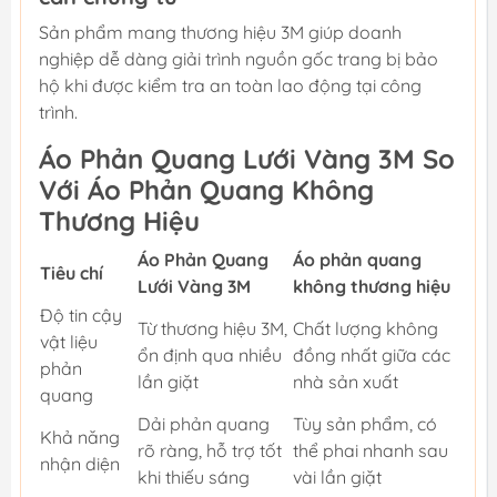
Sản phẩm mang thương hiệu 3M giúp doanh
nghiệp dễ dàng giải trình nguồn gốc trang bị bảo
hộ khi được kiểm tra an toàn lao động tại công
trình.
Áo Phản Quang Lưới Vàng 3M So
Với Áo Phản Quang Không
Thương Hiệu
Áo Phản Quang
Áo phản quang
Tiêu chí
Lưới Vàng 3M
không thương hiệu
Độ tin cậy
Từ thương hiệu 3M,
Chất lượng không
vật liệu
ổn định qua nhiều
đồng nhất giữa các
phản
lần giặt
nhà sản xuất
quang
Dải phản quang
Tùy sản phẩm, có
Khả năng
rõ ràng, hỗ trợ tốt
thể phai nhanh sau
nhận diện
khi thiếu sáng
vài lần giặt