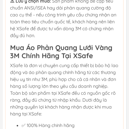
⚠️ Lưu ý chọn mua:
Sản phẩm không đề cập tiêu
chuẩn ANSI/ISEA hay dải phản quang cường độ
cao cụ thể - nếu công trình yêu cầu chứng nhận an
toàn theo tiêu chuẩn quốc tế, khách hàng nên liên
hệ XSafe để được tư vấn dòng 3M có chứng nhận
đầy đủ hơn.
Mua Áo Phản Quang Lưới Vàng
3M Chính Hãng Tại XSafe
XSafe là đơn vị chuyên cung cấp thiết bị bảo hộ lao
động và áo phản quang chính hãng từ các thương
hiệu uy tín như 3M, phù hợp cho cả cá nhân và đơn
hàng số lượng lớn theo yêu cầu doanh nghiệp.
Toàn bộ sản phẩm tại XSafe đều có nguồn gốc rõ
ràng, đầy đủ chứng từ nhập khẩu. Dưới đây là
những quyền lợi khách hàng nhận được khi mua
hàng tại XSafe:
✅ 100% Hàng chính hãng