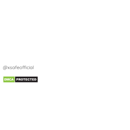
@xsafeofficial