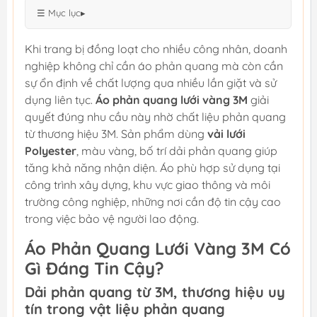
☰ Mục lục
▸
Khi trang bị đồng loạt cho nhiều công nhân, doanh
nghiệp không chỉ cần áo phản quang mà còn cần
sự ổn định về chất lượng qua nhiều lần giặt và sử
dụng liên tục.
Áo phản quang lưới vàng 3M
giải
quyết đúng nhu cầu này nhờ chất liệu phản quang
từ thương hiệu 3M. Sản phẩm dùng
vải lưới
Polyester
, màu vàng, bố trí dải phản quang giúp
tăng khả năng nhận diện. Áo phù hợp sử dụng tại
công trình xây dựng, khu vực giao thông và môi
trường công nghiệp, những nơi cần độ tin cậy cao
trong việc bảo vệ người lao động.
Áo Phản Quang Lưới Vàng 3M Có
Gì Đáng Tin Cậy?
Dải phản quang từ 3M, thương hiệu uy
tín trong vật liệu phản quang