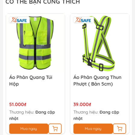
CÓ THỂ BẠN CŨNG THÍCH
Áo Phản Quang Túi
Áo Phản Quang Thun
Hộp
Phượt ( Bản 5cm)
51.000₫
39.000₫
Thương hiệu:
Đang cập
Thương hiệu:
Đang cập
nhật
nhật
Mua ngay
Mua ngay