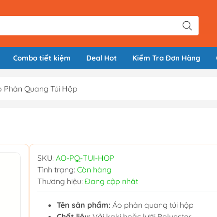
Combo tiết kiệm
Deal Hot
Kiểm Tra Đơn Hàng
o Phản Quang Túi Hộp
SKU:
AO-PQ-TUI-HOP
Tình trạng:
Còn hàng
Thương hiệu:
Đang cập nhật
Tên sản phẩm:
Áo phản quang túi hộp
Chất liệu:
Vải kaki hoặc lưới Polyester