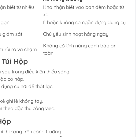
n biết từ nhiều
Khó nhận biết vào ban đêm hoặc từ
xa
h gọn
Ít hoặc không có ngăn đựng dụng cụ
sư giám sát
Chủ yếu sinh hoạt hằng ngày
Không có tính năng cảnh báo an
m rủi ro va chạm
toàn
 Túi Hộp
 sau trong điều kiện thiếu sáng.
hộp có nắp.
dụng cụ nơi dễ thất lạc.
kế ghi lê không tay.
í theo đặc thù công việc.
Hộp
i thi công trên công trường.