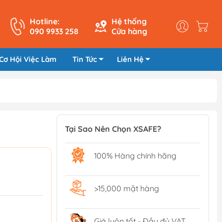
Hotline:
Hệ thống
090 9933 258
Cửa hàng
Cơ Hội Việc Làm
Tin Tức
Liên Hệ
Tại Sao Nên Chọn XSAFE?
100% Hàng chính hãng
>15,000 mặt hàng
Giá luôn tốt - Đầy đủ VAT