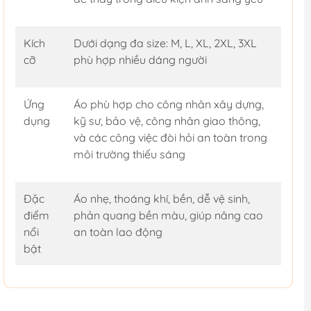
Kích
Dưới dạng đa size: M, L, XL, 2XL, 3XL
cỡ
phù hợp nhiều dáng người
Ứng
Áo phù hợp cho công nhân xây dựng,
dụng
kỹ sư, bảo vệ, công nhân giao thông,
và các công việc đòi hỏi an toàn trong
môi trường thiếu sáng
Đặc
Áo nhẹ, thoáng khí, bền, dễ vệ sinh,
điểm
phản quang bền màu, giúp nâng cao
nổi
an toàn lao động
bật