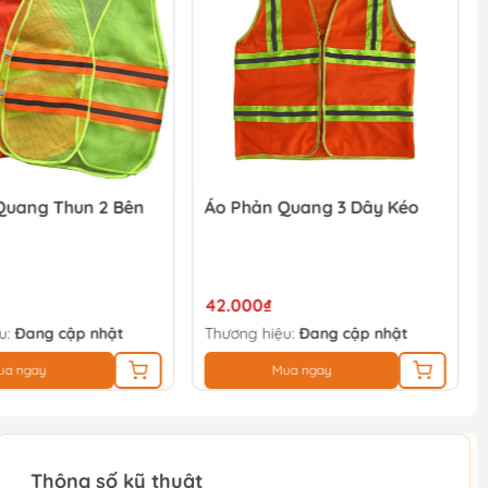
Quang Thun 2 Bên
Áo Phản Quang 3 Dây Kéo
42.000₫
u:
Đang cập nhật
Thương hiệu:
Đang cập nhật
ua ngay
Mua ngay
Thông số kỹ thuật