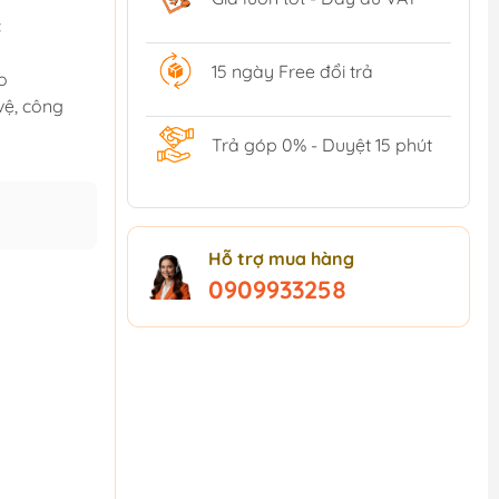
c
15 ngày Free đổi trả
o
vệ, công
Trả góp 0% - Duyệt 15 phút
Hỗ trợ mua hàng
0909933258