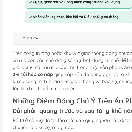
✓
Kỹ sư, giám sát và Công nhân công trường xây dựng
✓
Nhân viên logistics, kho bãi và Điều phối giao thông
☰ Mục lục
▸
Trên công trường hoặc khu vực giao thông đông phương
xa mà còn cần chỗ đựng sổ tay, bút, dụng cụ nhỏ để k
giải quyết cả hai nhu cầu này trong một sản phẩm. Áo
2-6 túi hộp có nắp
giúp sắp xếp đồ dùng gọn gàng khi
kỹ sư công trình, nhân viên giao thông và bảo vệ, nhữ
tác linh hoạt suốt ca làm việc.
Những Điểm Đáng Chú Ý Trên Áo P
Dải phản quang trước và sau tăng khả nă
Bố trí ở cả mặt trước lẫn mặt sau giúp người mặc được
chuyển của xe cộ, máy móc.