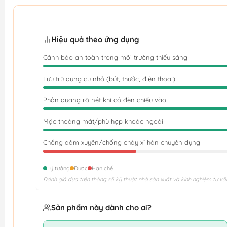
Hiệu quả theo ứng dụng
Cảnh báo an toàn trong môi trường thiếu sáng
Lưu trữ dụng cụ nhỏ (bút, thước, điện thoại)
Phản quang rõ nét khi có đèn chiếu vào
Mặc thoáng mát/phù hợp khoác ngoài
Chống đâm xuyên/chống cháy xỉ hàn chuyên dụng
Lý tưởng
Được
Hạn chế
Đánh giá dựa trên thông số kỹ thuật nhà sản xuất và kinh nghiệm tư vấ
Sản phẩm này dành cho ai?