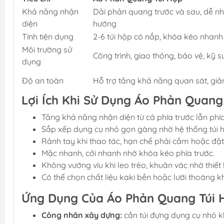
Khả năng nhận
Dải phản quang trước và sau, dễ nhậ
diện
hướng
Tính tiện dụng
2-6 túi hộp có nắp, khóa kéo nhan
Môi trường sử
Công trình, giao thông, bảo vệ, kỹ 
dụng
Độ an toàn
Hỗ trợ tăng khả năng quan sát, giả
Lợi Ích Khi Sử Dụng Áo Phản Quang
Tăng khả năng nhận diện từ cả phía trước lẫn phía
Sắp xếp dụng cụ nhỏ gọn gàng nhờ hệ thống túi 
Rảnh tay khi thao tác, hạn chế phải cầm hoặc đặt 
Mặc nhanh, cởi nhanh nhờ khóa kéo phía trước.
Không vướng víu khi leo trèo, khuân vác nhờ thiết 
Có thể chọn chất liệu kaki bền hoặc lưới thoáng kh
Ứng Dụng Của Áo Phản Quang Túi 
Công nhân xây dựng:
cần túi đựng dụng cụ nhỏ kh