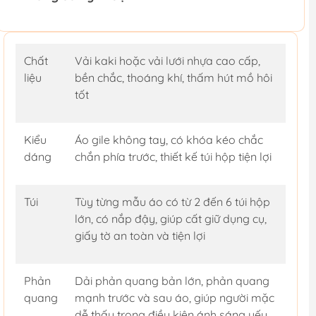
Chất
Vải kaki hoặc vải lưới nhựa cao cấp,
liệu
bền chắc, thoáng khí, thấm hút mồ hôi
tốt
Kiểu
Áo gile không tay, có khóa kéo chắc
dáng
chắn phía trước, thiết kế túi hộp tiện lợi
Túi
Tùy từng mẫu áo có từ 2 đến 6 túi hộp
lớn, có nắp đậy, giúp cất giữ dụng cụ,
giấy tờ an toàn và tiện lợi
Phản
Dải phản quang bản lớn, phản quang
quang
mạnh trước và sau áo, giúp người mặc
dễ thấy trong điều kiện ánh sáng yếu