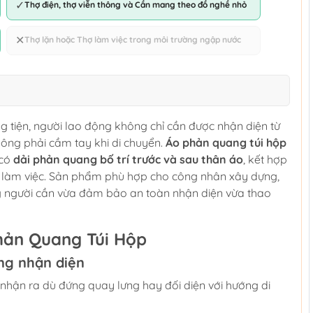
✓
Thợ điện, thợ viễn thông và Cần mang theo đồ nghề nhỏ
✕
Thợ lặn hoặc Thợ làm việc trong môi trường ngập nước
 tiện, người lao động không chỉ cần được nhận diện từ
hông phải cầm tay khi di chuyển.
Áo phản quang túi hộp
 có
dải phản quang bố trí trước và sau thân áo
, kết hợp
 làm việc. Sản phẩm phù hợp cho công nhân xây dựng,
ng người cần vừa đảm bảo an toàn nhận diện vừa thao
hản Quang Túi Hộp
ng nhận diện
 nhận ra dù đứng quay lưng hay đối diện với hướng di