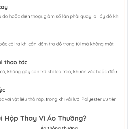
tay
ụ đo hoặc điện thoại, giảm số lần phải quay lại lấy đồ khi
c cởi ra khi cần kiểm tra đồ trong túi mà không mất
i thao tác
, không gây cản trở khi leo trèo, khuân vác hoặc điều
ệc
ới vật liệu thô ráp, trong khi vải lưới Polyester ưu tiên
i Hộp Thay Vì Áo Thường?
Áo thông thường