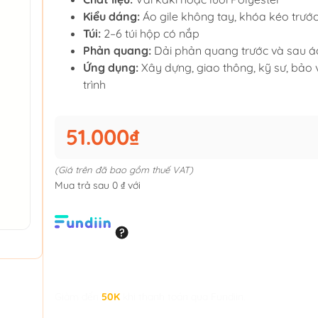
Kiểu dáng:
Áo gile không tay, khóa kéo trướ
Túi:
2–6 túi hộp có nắp
Phản quang:
Dải phản quang trước và sau á
Ứng dụng:
Xây dựng, giao thông, kỹ sư, bảo 
trình
51.000₫
(Giá trên đã bao gồm thuế VAT)
Mua trả sau 0 ₫ với
Giảm đến
50K
khi thanh toán qua Fundiin.