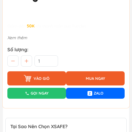
Giảm đến
50K
khi thanh toán qua Fundiin.
Xem thêm
Số lượng:
VÀO GIỎ
MUA NGAY
GỌI NGAY
ZALO
Z
Tại Sao Nên Chọn XSAFE?