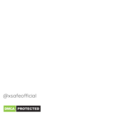
@xsafeofficial