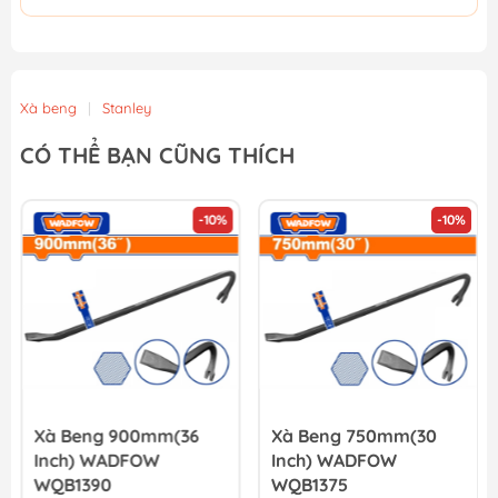
Xà beng
|
Stanley
CÓ THỂ BẠN CŨNG THÍCH
-10%
-10%
Xà Beng 900mm(36
Xà Beng 750mm(30
Inch) WADFOW
Inch) WADFOW
WQB1390
WQB1375