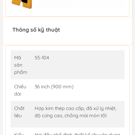
Thông số kỹ thuật
Mã
55-104
sản
phẩm
Chiều
36 inch (900 mm)
dài
Chất
Hợp kim thép cao cấp, đã xử lý nhiệt,
liệu
độ cứng cao, chống mài mòn tốt
Kiểu
Hai đầu nhổ đinh, thiết kế chuyên dụng