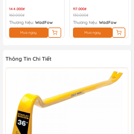
144.000₫
117.000₫
160.000₫
130.000₫
Thương hiệu:
WadFow
Thương hiệu:
WadFow
Mua ngay
Mua ngay
Thông Tin Chi Tiết