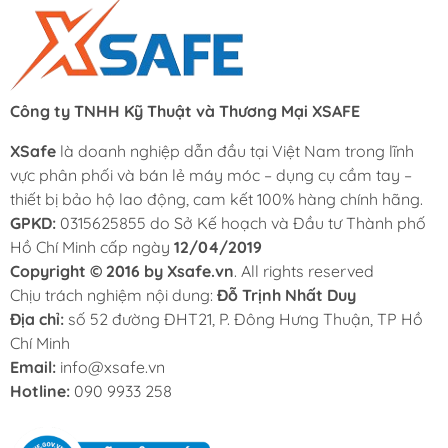
Công ty TNHH Kỹ Thuật và Thương Mại XSAFE
XSafe
là doanh nghiệp dẫn đầu tại Việt Nam trong lĩnh
vực phân phối và bán lẻ máy móc – dụng cụ cầm tay –
thiết bị bảo hộ lao động, cam kết 100% hàng chính hãng.
GPKD:
0315625855 do Sở Kế hoạch và Đầu tư Thành phố
Hồ Chí Minh cấp ngày
12/04/2019
Copyright © 2016 by Xsafe.vn
. All rights reserved
Chịu trách nghiệm nội dung:
Đỗ Trịnh Nhất Duy
Địa chỉ:
số 52 đường ĐHT21, P. Đông Hưng Thuận, TP Hồ
Chí Minh
Email:
info@xsafe.vn
Hotline:
090 9933 258