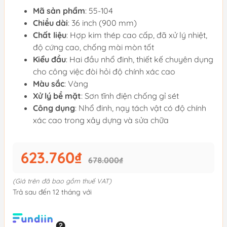
Mã sản phẩm
: 55-104
Chiều dài
: 36 inch (900 mm)
Chất liệu
: Hợp kim thép cao cấp, đã xử lý nhiệt,
độ cứng cao, chống mài mòn tốt
Kiểu đầu
: Hai đầu nhổ đinh, thiết kế chuyên dụng
cho công việc đòi hỏi độ chính xác cao
Màu sắc
: Vàng
Xử lý bề mặt
: Sơn tĩnh điện chống gỉ sét
Công dụng
: Nhổ đinh, nạy tách vật có độ chính
xác cao trong xây dựng và sửa chữa
623.760₫
678.000₫
(Giá trên đã bao gồm thuế VAT)
Trả sau đến 12 tháng với