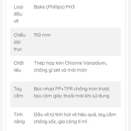
Loại
Bake (Phillips) PH3
đầu
vít
Chiều
150 mm
dài
trục
Chất
Thép hợp kim Chrome Vanadium,
liệu
chống gỉ sét và mài mòn
Tay
Bọc nhựa PP+TPR chống trơn trượt,
cầm
tạo cảm giác thoải mái khi sử dụng
Tính
Đầu vít từ tính hút vít hiệu quả, tay cầm
năng
chống sốc, gia công tỉ mỉ