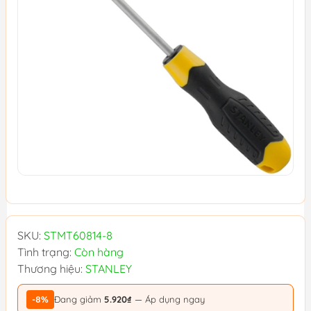
SKU:
STMT60814-8
Tình trạng:
Còn hàng
Thương hiệu:
STANLEY
-8%
Đang giảm
5.920₫
— Áp dụng ngay