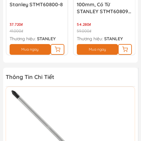
Stanley STMT60800-8
100mm, Có Từ
STANLEY STMT60809-
8
37.720₫
54.280₫
41.000₫
59.000₫
Thương hiệu:
STANLEY
Thương hiệu:
STANLEY
Mua ngay
Mua ngay
Thông Tin Chi Tiết