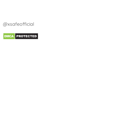
@xsafeofficial