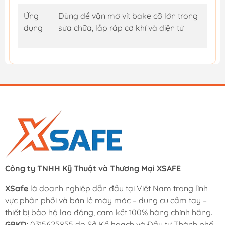
Ứng
Dùng để vặn mở vít bake cỡ lớn trong
dụng
sửa chữa, lắp ráp cơ khí và điện tử
Công ty TNHH Kỹ Thuật và Thương Mại XSAFE
XSafe
là doanh nghiệp dẫn đầu tại Việt Nam trong lĩnh
vực phân phối và bán lẻ máy móc – dụng cụ cầm tay –
thiết bị bảo hộ lao động, cam kết 100% hàng chính hãng.
GPKD:
0315625855 do Sở Kế hoạch và Đầu tư Thành phố