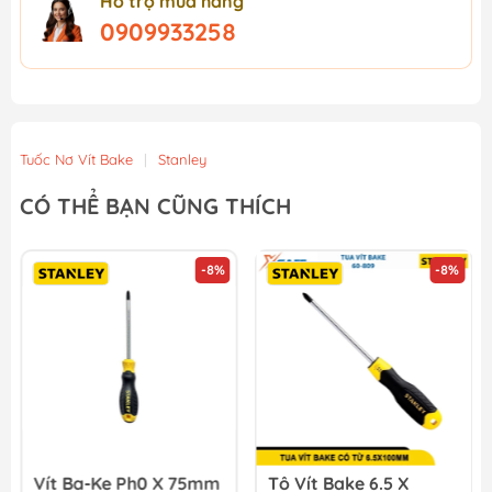
Hỗ trợ mua hàng
0909933258
Tuốc Nơ Vít Bake
|
Stanley
CÓ THỂ BẠN CŨNG THÍCH
-8%
-8%
Vít Ba-Ke Ph0 X 75mm
Tô Vít Bake 6.5 X