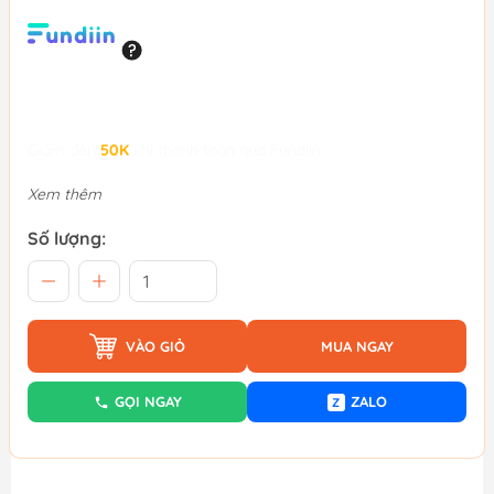
Giảm đến
50K
khi thanh toán qua Fundiin.
Xem thêm
Số lượng:
VÀO GIỎ
MUA NGAY
GỌI NGAY
ZALO
Z