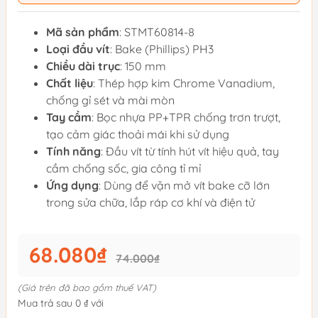
Mã sản phẩm
: STMT60814-8
Loại đầu vít
: Bake (Phillips) PH3
Chiều dài trục
: 150 mm
Chất liệu
: Thép hợp kim Chrome Vanadium,
chống gỉ sét và mài mòn
Tay cầm
: Bọc nhựa PP+TPR chống trơn trượt,
tạo cảm giác thoải mái khi sử dụng
Tính năng
: Đầu vít từ tính hút vít hiệu quả, tay
cầm chống sốc, gia công tỉ mỉ
Ứng dụng
: Dùng để vặn mở vít bake cỡ lớn
trong sửa chữa, lắp ráp cơ khí và điện tử
68.080₫
74.000₫
(Giá trên đã bao gồm thuế VAT)
Mua trả sau 0 ₫ với