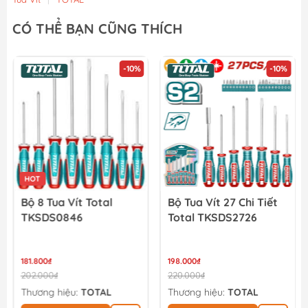
CÓ THỂ BẠN CŨNG THÍCH
-10%
-10%
HOT
Bộ 8 Tua Vít Total
Bộ Tua Vít 27 Chi Tiết
TKSDS0846
Total TKSDS2726
181.800₫
198.000₫
202.000₫
220.000₫
Thương hiệu:
TOTAL
Thương hiệu:
TOTAL