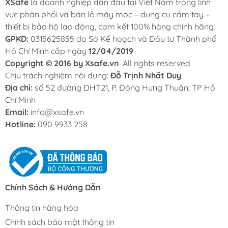
XSafe
là doanh nghiệp dẫn đầu tại Việt Nam trong lĩnh
vực phân phối và bán lẻ máy móc – dụng cụ cầm tay –
thiết bị bảo hộ lao động, cam kết 100% hàng chính hãng.
GPKD:
0315625855 do Sở Kế hoạch và Đầu tư Thành phố
Hồ Chí Minh cấp ngày
12/04/2019
Copyright © 2016 by Xsafe.vn
. All rights reserved
Chịu trách nghiệm nội dung:
Đỗ Trịnh Nhất Duy
Địa chỉ:
số 52 đường ĐHT21, P. Đông Hưng Thuận, TP Hồ
Chí Minh
Email:
info@xsafe.vn
Hotline:
090 9933 258
Chính Sách & Hướng Dẫn
Thông tin hàng hóa
Chính sách bảo mật thông tin