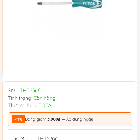
SKU:
THT2366
Tình trạng:
Còn hàng
Thương hiệu:
TOTAL
-11%
Đang giảm
3.000₫
— Áp dụng ngay
Model: THT2366