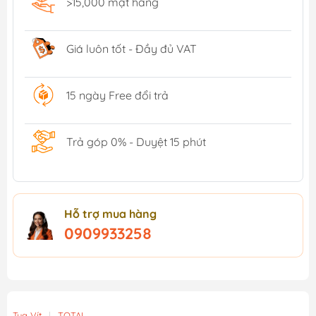
>15,000 mặt hàng
Giá luôn tốt - Đầy đủ VAT
15 ngày Free đổi trả
Trả góp 0% - Duyệt 15 phút
Hỗ trợ mua hàng
0909933258
Tua Vít
|
TOTAL