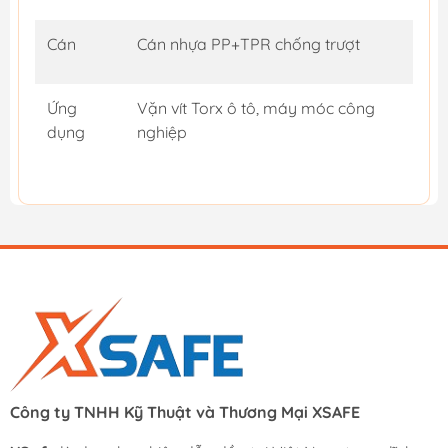
Cán
Cán nhựa PP+TPR chống trượt
Ứng
Vặn vít Torx ô tô, máy móc công
dụng
nghiệp
Công ty TNHH Kỹ Thuật và Thương Mại XSAFE