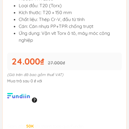
Loại đầu: T20 (Torx)
Kích thước: T20 × 150 mm
Chất liệu: Thép Cr-V, đầu từ tính
Cán: Cán nhựa PP+TPR chống trượt
Ứng dụng: Vặn vít Torx ô tô, máy móc công
nghiệp
24.000₫
27.000₫
(Giá trên đã bao gồm thuế VAT)
Mua trả sau 0 ₫ với
Giảm đến
50K
khi thanh toán qua Fundiin.