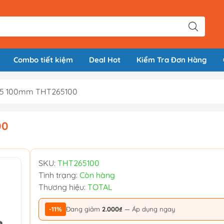
Combo tiết kiệm
Deal Hot
Kiểm Tra Đơn Hàng
L5.5 100mm THT265100
00
SKU:
THT265100
Tình trạng:
Còn hàng
Thương hiệu:
TOTAL
-11%
Đang giảm
2.000₫
— Áp dụng ngay