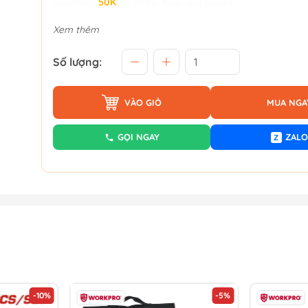
Giảm đến
50K
khi thanh toán qua Fundiin.
Xem thêm
Số lượng:
VÀO GIỎ
MUA NGA
GỌI NGAY
ZALO
Z
-10%
-5%