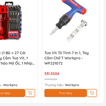
 (1 Bộ = 27 Cái
Tua Vít Từ Tính 7 In 1, Tay
y Cầm Tua Vít, 1
Cầm Chữ T Workpro -
áo Mở Ốc, 1 Nhíp,
WP221072
ối Dài, 4 Đầu Tuýp
 Lê Mini, 15 Đầu Vít
331.550₫
 Workpro -
349.000₫
0
u:
Workpro
Thương hiệu:
Workpro
ua ngay
Mua ngay