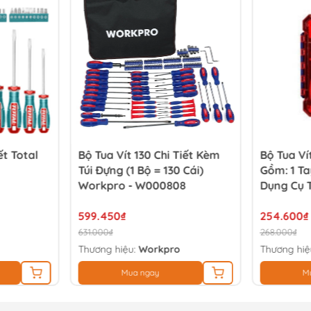
ết Total
Bộ Tua Vít 130 Chi Tiết Kèm
Bộ Tua Vít
Túi Đựng (1 Bộ = 130 Cái)
Gồm: 1 Ta
Workpro - W000808
Dụng Cụ Th
1 Thanh N
599.450₫
Mini, 4 Cờ
254.600₫
Các Loại)
631.000₫
268.000₫
WP20054
Thương hiệu:
Workpro
Thương hiệ
Mua ngay
M