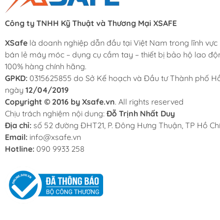
Công ty TNHH Kỹ Thuật và Thương Mại XSAFE
XSafe
là doanh nghiệp dẫn đầu tại Việt Nam trong lĩnh vực
bán lẻ máy móc – dụng cụ cầm tay – thiết bị bảo hộ lao độ
100% hàng chính hãng.
GPKD:
0315625855 do Sở Kế hoạch và Đầu tư Thành phố Hồ
ngày
12/04/2019
Copyright © 2016 by Xsafe.vn
. All rights reserved
Chịu trách nghiệm nội dung:
Đỗ Trịnh Nhất Duy
Địa chỉ:
số 52 đường ĐHT21, P. Đông Hưng Thuận, TP Hồ Chí
Email:
info@xsafe.vn
Hotline:
090 9933 258