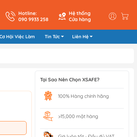
Hotline:
Hệ thống
090 9933 258
Cửa hàng
Cơ Hội Việc Làm
Tin Tức
Liên Hệ
Tại Sao Nên Chọn XSAFE?
100% Hàng chính hãng
>15,000 mặt hàng
Giá luôn tốt - Đầy đủ VAT