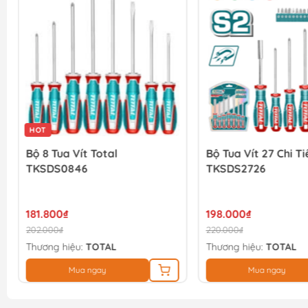
HOT
Bộ 8 Tua Vít Total
Bộ Tua Vít 27 Chi Ti
TKSDS0846
TKSDS2726
181.800₫
198.000₫
202.000₫
220.000₫
Thương hiệu:
TOTAL
Thương hiệu:
TOTAL
Mua ngay
Mua ngay