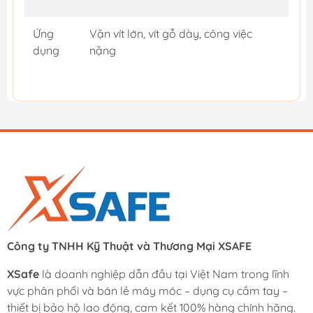
Ứng
Vặn vít lớn, vít gỗ dày, công việc
dụng
nặng
Công ty TNHH Kỹ Thuật và Thương Mại XSAFE
XSafe
là doanh nghiệp dẫn đầu tại Việt Nam trong lĩnh
vực phân phối và bán lẻ máy móc – dụng cụ cầm tay –
thiết bị bảo hộ lao động, cam kết 100% hàng chính hãng.