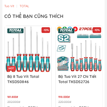
Tua Vít
|
TOTAL
CÓ THỂ BẠN CŨNG THÍCH
-10%
-10%
HOT
Bộ 8 Tua Vít Total
Bộ Tua Vít 27 Chi Tiết
TKSDS0846
Total TKSDS2726
181.800₫
198.000₫
202.000₫
220.000₫