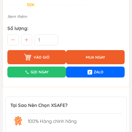
Giảm đến
50K
khi thanh toán qua Fundiin.
Xem thêm
Số lượng:
VÀO GIỎ
MUA NGAY
GỌI NGAY
ZALO
Z
Tại Sao Nên Chọn XSAFE?
100% Hàng chính hãng