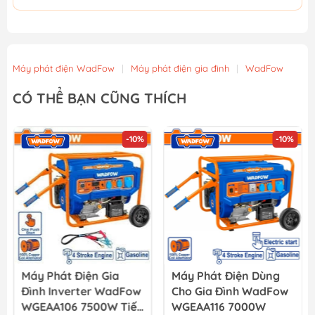
Máy phát điện WadFow
|
Máy phát điện gia đình
|
WadFow
CÓ THỂ BẠN CŨNG THÍCH
-10%
-10%
Máy Phát Điện Gia
Máy Phát Điện Dùng
Đình Inverter WadFow
Cho Gia Đình WadFow
WGEAA106 7500W Tiết
WGEAA116 7000W