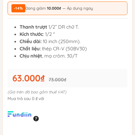
-14%
Đang giảm
10.000₫
— Áp dụng ngay
Thanh trượt
1/2” DR chữ T.
Kích thước
: 1/2 "
Chiều dài:
10 inch (250mm).
Chất liệu:
thép CR-V (50BV30)
Chịu nhiệt
, mạ crôm. 30/T
63.000₫
73.000₫
(Giá trên đã bao gồm thuế VAT)
Mua trả sau 0 ₫ với