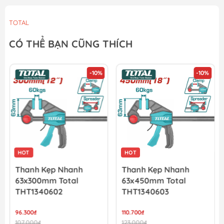
TOTAL
CÓ THỂ BẠN CŨNG THÍCH
-10%
-10%
HOT
HOT
Thanh Kẹp Nhanh
Thanh Kẹp Nhanh
63x300mm Total
63x450mm Total
THT1340602
THT1340603
96.300₫
110.700₫
107.000₫
123.000₫