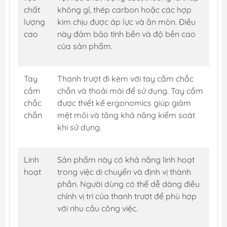
chất
không gỉ, thép carbon hoặc các hợp
lượng
kim chịu được áp lực và ăn mòn. Điều
cao
này đảm bảo tính bền và độ bền cao
của sản phẩm.
Tay
Thanh trượt đi kèm với tay cầm chắc
cầm
chắn và thoải mái để sử dụng. Tay cầm
chắc
được thiết kế ergonomics giúp giảm
chắn
mệt mỏi và tăng khả năng kiểm soát
khi sử dụng.
Linh
Sản phẩm này có khả năng linh hoạt
hoạt
trong việc di chuyển và định vị thành
phần. Người dùng có thể dễ dàng điều
chỉnh vị trí của thanh trượt để phù hợp
với nhu cầu công việc.