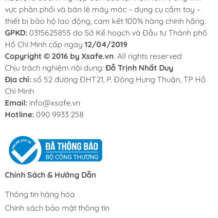
vực phân phối và bán lẻ máy móc – dụng cụ cầm tay –
thiết bị bảo hộ lao động, cam kết 100% hàng chính hãng.
GPKD:
0315625855 do Sở Kế hoạch và Đầu tư Thành phố
Hồ Chí Minh cấp ngày
12/04/2019
Copyright © 2016 by Xsafe.vn
. All rights reserved
Chịu trách nghiệm nội dung:
Đỗ Trịnh Nhất Duy
Địa chỉ:
số 52 đường ĐHT21, P. Đông Hưng Thuận, TP Hồ
Chí Minh
Email:
info@xsafe.vn
Hotline:
090 9933 258
Chính Sách & Hướng Dẫn
Thông tin hàng hóa
Chính sách bảo mật thông tin