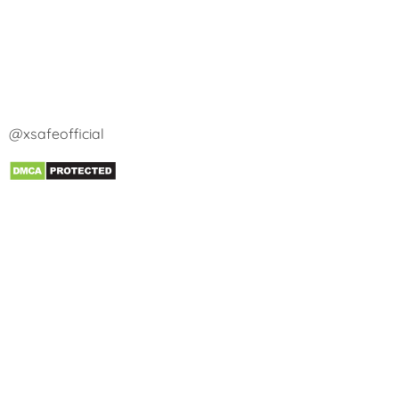
@xsafeofficial