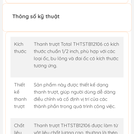
Thông số kỹ thuật
Kích
Thanh trượt Total THTSTB12106 có kích
thước
thước chuẩn 1/2 inch, phù hợp với các
loại ốc, bu lông và đai ốc có kích thước
tương ứng.
Thiết
Sản phẩm này được thiết kế dạng
kế
thanh trượt, giúp người dùng dễ dàng
thanh
điều chỉnh và cố định vị trí của các
trượt
thành phần trong quá trình công việc.
Chất
Thanh trượt THTSTB12106 được làm từ
liệu
vật liệu chất lượng cao, thường là thép