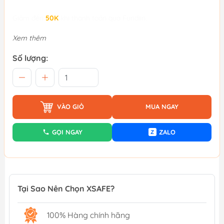
Giảm đến
50K
khi thanh toán qua Fundiin.
Xem thêm
Số lượng:
VÀO GIỎ
MUA NGAY
GỌI NGAY
ZALO
Z
Tại Sao Nên Chọn XSAFE?
100% Hàng chính hãng