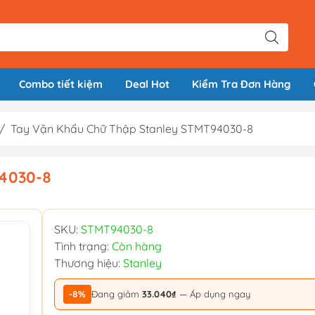
Combo tiết kiệm
Deal Hot
Kiểm Tra Đơn Hàng
/
Tay Vặn Khẩu Chữ Thập Stanley STMT94030-8
94030-8
SKU:
STMT94030-8
Tình trạng:
Còn hàng
Thương hiệu:
Stanley
-8%
Đang giảm
33.040₫
— Áp dụng ngay