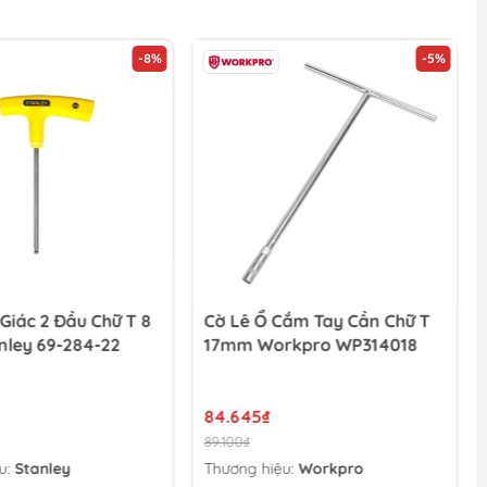
-8%
-5%
Giác 2 Đầu Chữ T 8
Cờ Lê Ổ Cắm Tay Cần Chữ T
ley 69-284-22
17mm Workpro WP314018
84.645₫
89.100₫
u:
Stanley
Thương hiệu:
Workpro