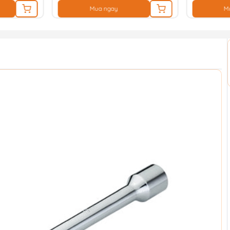
Mua ngay
M