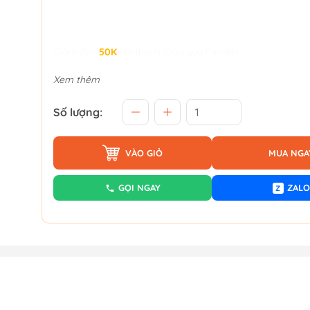
Giảm đến
50K
khi thanh toán qua Fundiin.
Xem thêm
Số lượng:
VÀO GIỎ
MUA NGA
GỌI NGAY
ZALO
Z