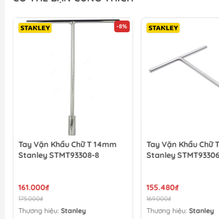
-8%
Tay Vặn Khẩu Chữ T 14mm
Tay Vặn Khẩu Chữ 
Stanley STMT93308-8
Stanley STMT93306
161.000₫
155.480₫
175.000₫
169.000₫
Thương hiệu:
Stanley
Thương hiệu:
Stanley