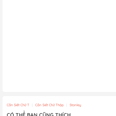
Cần Siết Chữ T
|
Cần Siết Chữ Thập
|
Stanley
CÓ THỂ BẠN CŨNG THÍCH