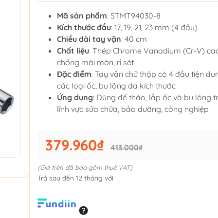
Mã sản phẩm
: STMT94030-8
Kích thước đầu
: 17, 19, 21, 23 mm (4 đầu)
Chiều dài tay vặn
: 40 cm
Chất liệu
: Thép Chrome Vanadium (Cr-V) cao
chống mài mòn, rỉ sét
Đặc điểm
: Tay vặn chữ thập có 4 đầu tiện dụ
các loại ốc, bu lông đa kích thước
Ứng dụng
: Dùng để tháo, lắp ốc và bu lông 
lĩnh vực sửa chữa, bảo dưỡng, công nghiệp
379.960₫
413.000₫
(Giá trên đã bao gồm thuế VAT)
Trả sau đến 12 tháng với