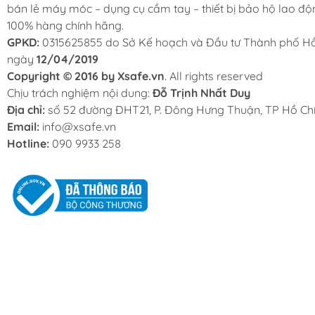
bán lẻ máy móc – dụng cụ cầm tay – thiết bị bảo hộ lao độ
100% hàng chính hãng.
GPKD:
0315625855 do Sở Kế hoạch và Đầu tư Thành phố Hồ
ngày
12/04/2019
Copyright © 2016 by Xsafe.vn
. All rights reserved
Chịu trách nghiệm nội dung:
Đỗ Trịnh Nhất Duy
Địa chỉ:
số 52 đường ĐHT21, P. Đông Hưng Thuận, TP Hồ Chí
Email:
info@xsafe.vn
Hotline:
090 9933 258