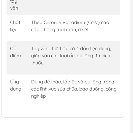
tay
vặn
Chất
Thép Chrome Vanadium (Cr-V) cao
liệu
cấp, chống mài mòn, rỉ sét
Đặc
Tay vặn chữ thập có 4 đầu tiện dụng,
điểm
giúp vặn các loại ốc, bu lông đa kích
thước
Ứng
Dùng để tháo, lắp ốc và bu lông trong
dụng
các lĩnh vực sửa chữa, bảo dưỡng, công
nghiệp