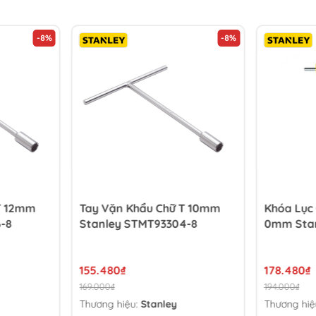
-8%
-8%
T 12mm
Tay Vặn Khẩu Chữ T 10mm
Khóa Lục 
-8
Stanley STMT93304-8
0mm Stan
155.480₫
178.480₫
169.000₫
194.000₫
Thương hiệu:
Stanley
Thương hiệ