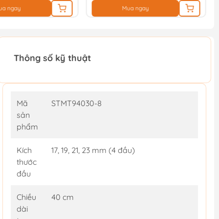
ua ngay
Mua ngay
Thông số kỹ thuật
Mã
STMT94030-8
sản
phẩm
Kích
17, 19, 21, 23 mm (4 đầu)
thước
đầu
Chiều
40 cm
dài