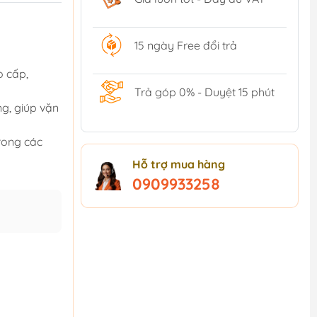
15 ngày Free đổi trả
 cấp,
Trả góp 0% - Duyệt 15 phút
ng, giúp vặn
trong các
Hỗ trợ mua hàng
0909933258