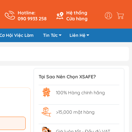
Hotline:
Hệ thống
090 9933 258
Cửa hàng
Cơ Hội Việc Làm
Tin Tức
Liên Hệ
Tại Sao Nên Chọn XSAFE?
100% Hàng chính hãng
>15,000 mặt hàng
Giá luôn tốt - Đầy đủ VAT