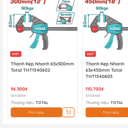
HOT
HOT
Thanh Kẹp Nhanh 63x300mm
Thanh Kẹp Nhanh
Total THT1340602
63x450mm Total
THT1340603
96.300₫
110.700₫
107.000₫
123.000₫
Thương hiệu:
TOTAL
Thương hiệu:
TOTAL
Mua ngay
Mua ngay