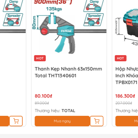
HOT
HOT
Thanh Kẹp Nhanh 63x150mm
Hộp Nhựa
Total THT1340601
Inch Khóa
TPBX0171
80.100₫
186.300₫
89.000₫
207.000₫
Thương hiệu:
TOTAL
Thương hiệ
Mua ngay
M