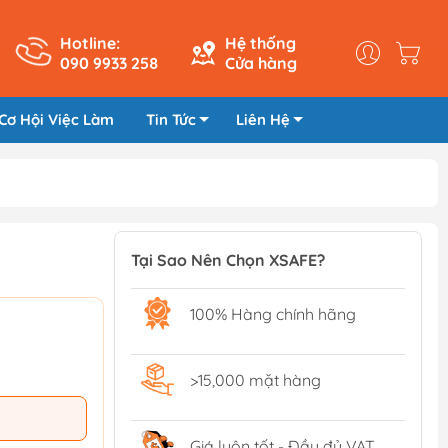
Hotline:
Hệ thống
090 9933 258
Cửa hàng
Cơ Hội Việc Làm
Tin Tức
Liên Hệ
Tại Sao Nên Chọn XSAFE?
100% Hàng chính hãng
>15,000 mặt hàng
Giá luôn tốt - Đầy đủ VAT