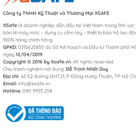
Công ty TNHH Kỹ Thuật và Thương Mại XSAFE
XSafe
là doanh nghiệp dẫn đầu tại Việt Nam trong lĩnh vực
bán lẻ máy móc – dụng cụ cầm tay – thiết bị bảo hộ lao độ
100% hàng chính hãng.
GPKD:
0315625855 do Sở Kế hoạch và Đầu tư Thành phố Hồ
ngày
12/04/2019
Copyright © 2016 by Xsafe.vn
. All rights reserved
Chịu trách nghiệm nội dung:
Đỗ Trịnh Nhất Duy
Địa chỉ:
số 52 đường ĐHT21, P. Đông Hưng Thuận, TP Hồ Chí
Email:
info@xsafe.vn
Hotline:
090 9933 258