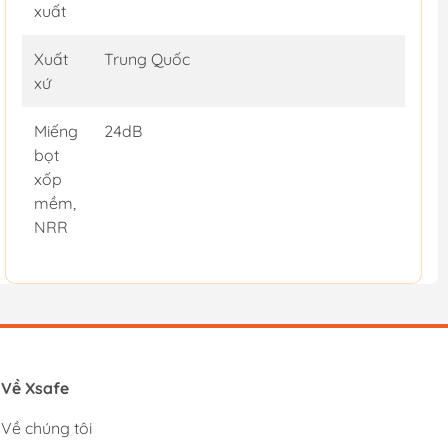
xuất
Xuất
Trung Quốc
xứ
Miếng
24dB
bọt
xốp
mềm,
NRR
Về Xsafe
Về chúng tôi