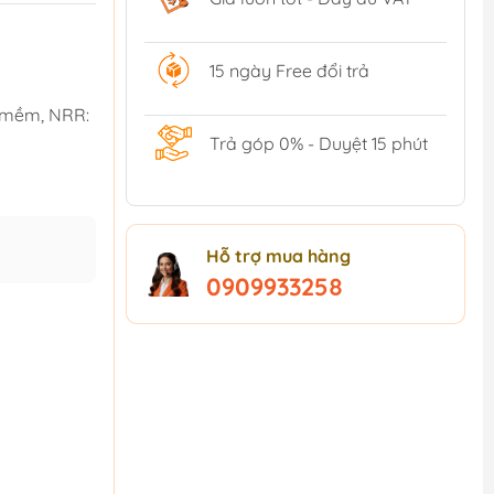
15 ngày Free đổi trả
p mềm, NRR:
Trả góp 0% - Duyệt 15 phút
Hỗ trợ mua hàng
0909933258