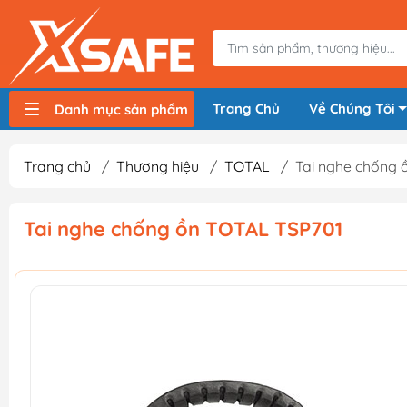
Trang Chủ
Về Chúng Tôi
Danh mục sản phẩm
Máy nén khí, bơm hơi
Máy hàn điện
Thiết bị nâng hạ, vận chuyển
Thiết bị đo
Thiết bị dùng điện
Thiết bị dùng pin
Thiết bị đựng lưu trữ
Thiết bị bảo hộ lao động
Trang chủ
/
Thương hiệu
/
TOTAL
/
Tai nghe chống 
Tai nghe chống ồn TOTAL TSP701