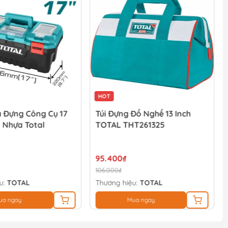
HOT
 Đựng Công Cụ 17
Túi Đựng Đồ Nghề 13 Inch
 Nhựa Total
TOTAL THT261325
95.400₫
106.000₫
u:
TOTAL
Thương hiệu:
TOTAL
ua ngay
Mua ngay