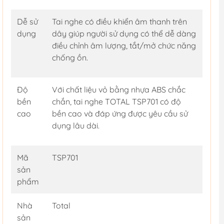
Dễ sử
Tai nghe có điều khiển âm thanh trên
dụng
dây giúp người sử dụng có thể dễ dàng
điều chỉnh âm lượng, tắt/mở chức năng
chống ồn.
Độ
Với chất liệu vỏ bằng nhựa ABS chắc
bền
chắn, tai nghe TOTAL TSP701 có độ
cao
bền cao và đáp ứng được yêu cầu sử
dụng lâu dài.
Mã
TSP701
sản
phẩm
Nhà
Total
sản