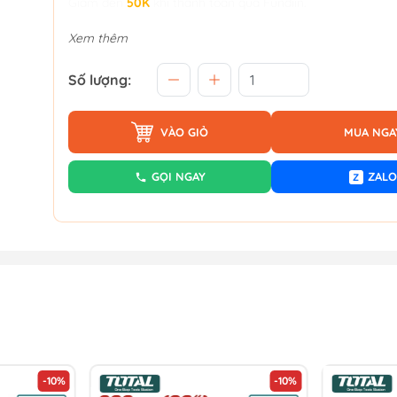
Giảm đến
50K
khi thanh toán qua Fundiin.
Xem thêm
Số lượng:
VÀO GIỎ
MUA NGA
GỌI NGAY
ZALO
Z
-10%
-10%