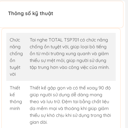
Thông số kỹ thuật
Chức
Tai nghe TOTAL TSP701 có chức năng
năng
chống ồn tuyệt vời, giúp loại bỏ tiếng
chống
ồn từ môi trường xung quanh và giảm
ồn
thiểu sự mệt mỏi, giúp người sử dụng
tuyệt
tập trung hơn vào công việc của mình.
vời
Thiết
Thiết kế gập gọn và có thể xoay 90 độ
kế
giúp người sử dụng dễ dàng mang
thông
theo và lưu trữ. Đệm tai bằng chất liệu
minh
da mềm mại và thoáng khí giúp giảm
thiểu sự khó chịu khi sử dụng trong thời
gian dài.