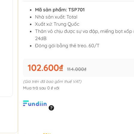
Mã sản phẩm: TSP701
Nhà sản xuất: Total
Xuất xứ: Trung Quốc
Thân vỏ chịu được sự va đập, miếng bọt xố
24dB
Đóng gói bằng thẻ treo. 60/T
102.600₫
114.000₫
(Giá trên đã bao gồm thuế VAT)
Mua trả sau 0 ₫ với