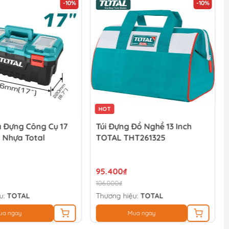
-10%
-10%
HOT
 Đựng Công Cụ 17
Túi Đựng Đồ Nghề 13 Inch
 Nhựa Total
TOTAL THT261325
95.400₫
106.000₫
u:
TOTAL
Thương hiệu:
TOTAL
ua ngay
Mua ngay