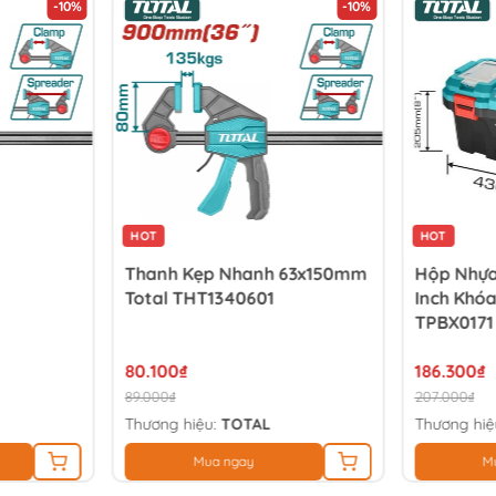
-10%
-10%
HOT
HOT
Thanh Kẹp Nhanh 63x150mm
Hộp Nhựa
Total THT1340601
Inch Khóa
TPBX0171
80.100₫
186.300₫
89.000₫
207.000₫
Thương hiệu:
TOTAL
Thương hiệ
Mua ngay
M