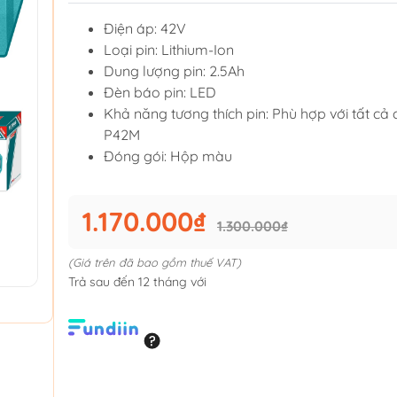
Điện áp: 42V
Loại pin: Lithium-Ion
Dung lượng pin: 2.5Ah
Đèn báo pin: LED
Khả năng tương thích pin: Phù hợp với tất cả
P42M
Đóng gói: Hộp màu
1.170.000₫
1.300.000₫
(Giá trên đã bao gồm thuế VAT)
Trả sau đến 12 tháng với