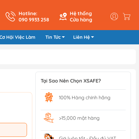
Hotline:
Hệ thống
090 9933 258
Cửa hàng
Cơ Hội Việc Làm
Tin Tức
Liên Hệ
Tại Sao Nên Chọn XSAFE?
100% Hàng chính hãng
>15,000 mặt hàng
Giá luôn tốt - Đầy đủ VAT