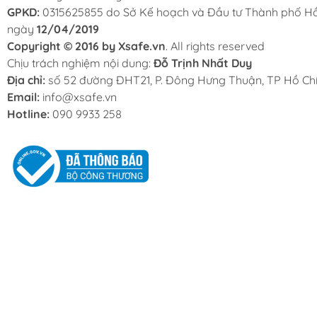
GPKD:
0315625855 do Sở Kế hoạch và Đầu tư Thành phố Hồ
ngày
12/04/2019
Copyright © 2016 by Xsafe.vn
. All rights reserved
Chịu trách nghiệm nội dung:
Đỗ Trịnh Nhất Duy
Địa chỉ:
số 52 đường ĐHT21, P. Đông Hưng Thuận, TP Hồ Chí
Email:
info@xsafe.vn
Hotline:
090 9933 258