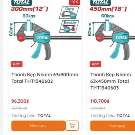
-10%
HOT
HOT
Thanh Kẹp Nhanh 63x300mm
Thanh Kẹp Nhanh
Total THT1340602
63x450mm Total
THT1340603
96.300₫
110.700₫
107.000₫
123.000₫
Thương hiệu:
TOTAL
Thương hiệu:
TOTAL
Mua ngay
Mua ngay