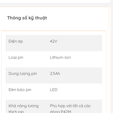
Thông số kỹ thuật
Điện áp
42V
Loại pin
Lithium-Ion
Dung lượng pin
2.5Ah
Đèn báo pin
LED
Khả năng tương
Phù hợp với tất cả các
thích pin
dòng P42M