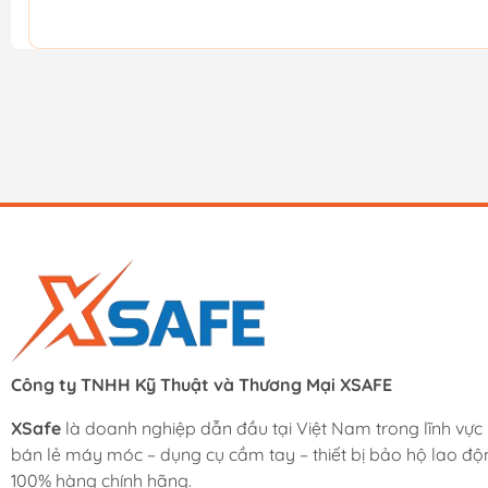
Công ty TNHH Kỹ Thuật và Thương Mại XSAFE
XSafe
là doanh nghiệp dẫn đầu tại Việt Nam trong lĩnh vực
bán lẻ máy móc – dụng cụ cầm tay – thiết bị bảo hộ lao độ
100% hàng chính hãng.