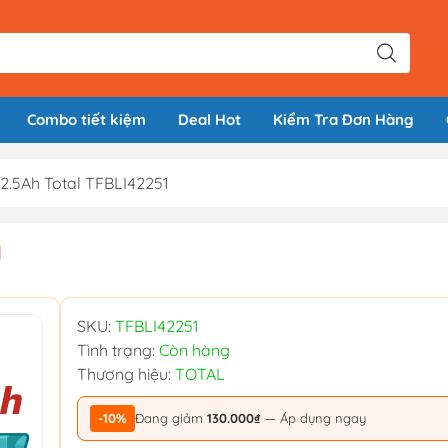
Combo tiết kiệm
Deal Hot
Kiểm Tra Đơn Hàng
 2.5Ah Total TFBLI42251
1
SKU:
TFBLI42251
Tình trạng:
Còn hàng
Thương hiệu:
TOTAL
-10%
Đang giảm
130.000₫
— Áp dụng ngay