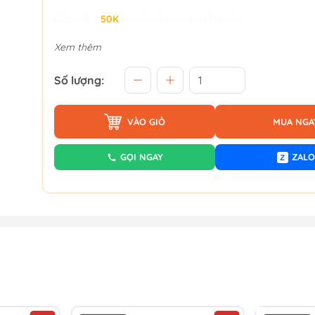
Giảm đến
50K
khi thanh toán qua Fundiin.
Xem thêm
Số lượng:
VÀO GIỎ
MUA NGA
GỌI NGAY
ZALO
Z