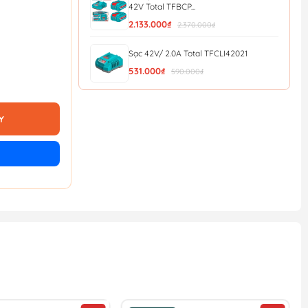
42V Total TFBCP...
2.133.000₫
2.370.000₫
Sạc 42V/ 2.0A Total TFCLI42021
531.000₫
590.000₫
Đế Sạc Pin Thông Minh E20 Total
TCLIE2002
Y
218.700₫
243.000₫
Đế Sạc USB Dùng Pin 20V (không Kèm
Pin & Sạc) Total ...
219.600₫
244.000₫
Dây Cáp Sạc USB Type-C Sang Type-C
1M Total TIUCC02
19.800₫
22.000₫