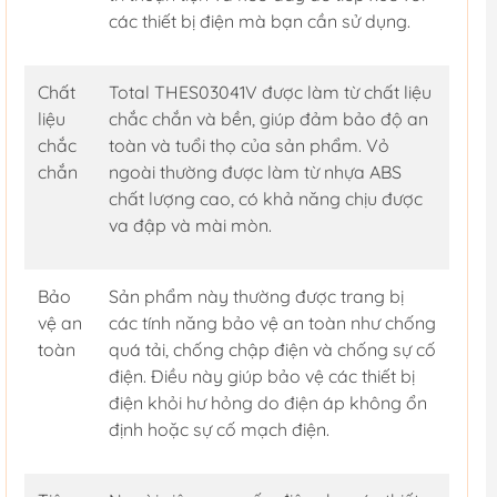
các thiết bị điện mà bạn cần sử dụng.
Chất
Total THES03041V được làm từ chất liệu
liệu
chắc chắn và bền, giúp đảm bảo độ an
chắc
toàn và tuổi thọ của sản phẩm. Vỏ
chắn
ngoài thường được làm từ nhựa ABS
chất lượng cao, có khả năng chịu được
va đập và mài mòn.
Bảo
Sản phẩm này thường được trang bị
vệ an
các tính năng bảo vệ an toàn như chống
toàn
quá tải, chống chập điện và chống sự cố
điện. Điều này giúp bảo vệ các thiết bị
điện khỏi hư hỏng do điện áp không ổn
định hoặc sự cố mạch điện.