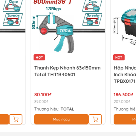
HOT
HOT
Thanh Kẹp Nhanh 63x150mm
Hộp Nhựa
Total THT1340601
Inch Khóa
TPBX0171
80.100₫
186.300₫
89.000₫
207.000₫
Thương hiệu:
TOTAL
Thương hiệ
Mua ngay
M