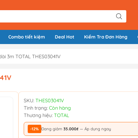
Combo tiết kiệm
Deal Hot
Kiểm Tra Đơn Hàng
ỗ dài 3m TOTAL THES03041V
041V
SKU:
THES03041V
Tình trạng:
Còn hàng
Thương hiệu:
TOTAL
-12%
Đang giảm
35.000₫
— Áp dụng ngay