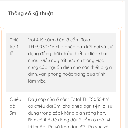
Thông số kỹ thuật
Thiết
Với 4 lỗ cắm điện, ổ cắm Total
kế 4
THES03041V cho phép bạn kết nối và sử
lỗ
dụng đồng thời nhiều thiết bị điện khác
nhau. Điều này rất hữu ích trong việc
cung cấp nguồn điện cho các thiết bị gia
đình, văn phòng hoặc trong quá trình
làm việc.
Chiều
Dây cáp của ổ cắm Total THES03041V
dài
có chiều dài 3m, cho phép bạn tiện lợi sử
3m
dụng trong các không gian rộng hơn.
Bạn có thể dễ dàng đặt ổ cắm ở một vị
trí thuận tiện và kéo dây để tiếp xúc với