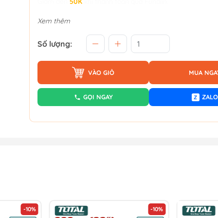
Giảm đến
50K
khi thanh toán qua Fundiin.
Xem thêm
Số lượng:
VÀO GIỎ
MUA NGA
GỌI NGAY
ZALO
Z
-10%
-10%