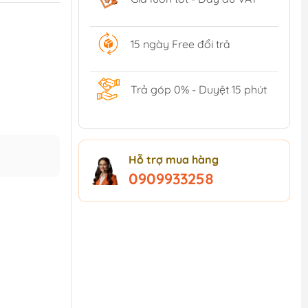
15 ngày Free đổi trả
Trả góp 0% - Duyệt 15 phút
Hỗ trợ mua hàng
0909933258