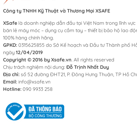
Công ty TNHH Kỹ Thuật và Thương Mại XSAFE
XSafe
là doanh nghiệp dẫn đầu tại Việt Nam trong lĩnh vực
bán lẻ máy móc – dụng cụ cầm tay – thiết bị bảo hộ lao độ
100% hàng chính hãng.
GPKD:
0315625855 do Sở Kế hoạch và Đầu tư Thành phố Hồ
ngày
12/04/2019
Copyright © 2016 by Xsafe.vn
. All rights reserved
Chịu trách nghiệm nội dung:
Đỗ Trịnh Nhất Duy
Địa chỉ:
số 52 đường ĐHT21, P. Đông Hưng Thuận, TP Hồ Chí
Email:
info@xsafe.vn
Hotline:
090 9933 258