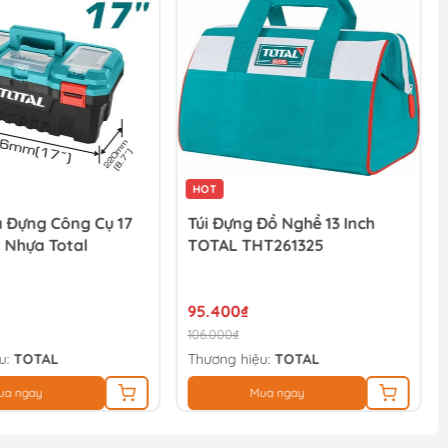
HOT
 Đựng Công Cụ 17
Túi Đựng Đồ Nghề 13 Inch
 Nhựa Total
TOTAL THT261325
95.400₫
106.000₫
u:
TOTAL
Thương hiệu:
TOTAL
ua ngay
Mua ngay