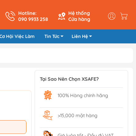
Hotline:
Hệ thống
090 9933 258
Cửa hàng
Cơ Hội Việc Làm
Tin Tức
Liên Hệ
Tại Sao Nên Chọn XSAFE?
100% Hàng chính hãng
>15,000 mặt hàng
Giá luôn tốt - Đầy đủ VAT