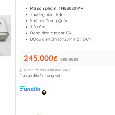
Mã sản phẩm: THES03041V
Thương hiệu: Total
Xuất xứ: Trung Quốc
4 ổ cấm
Dòng điện cực đại: 13A
DDây điện 3m (3*125mm2 ) 24/T
245.000₫
280.000₫
(Giá trên đã bao gồm thuế VAT)
Trả sau đến 12 tháng với