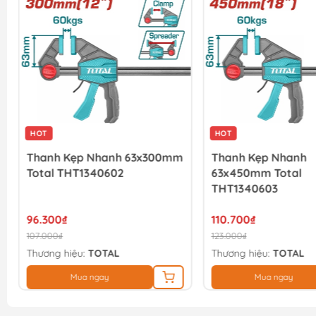
HOT
HOT
Thanh Kẹp Nhanh 63x300mm
Thanh Kẹp Nhanh
Total THT1340602
63x450mm Total
THT1340603
96.300₫
110.700₫
107.000₫
123.000₫
Thương hiệu:
TOTAL
Thương hiệu:
TOTAL
Mua ngay
Mua ngay