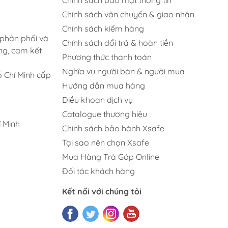
Chính sách vận chuyển & giao nhận
Chính sách kiểm hàng
 phân phối và
Chính sách đổi trả & hoàn tiền
ng, cam kết
Phương thức thanh toán
Nghĩa vụ người bán & người mua
 Chí Minh cấp
Hướng dẫn mua hàng
Điều khoản dịch vụ
Catalogue thương hiệu
 Minh
Chính sách bảo hành Xsafe
Tại sao nên chọn Xsafe
Mua Hàng Trả Góp Online
Đối tác khách hàng
Kết nối với chúng tôi