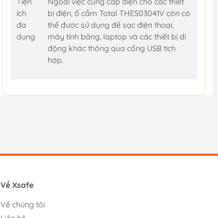
Tiện
Ngoài việc cung cấp điện cho các thiết
ích
bị điện, ổ cắm Total THES03041V còn có
đa
thể được sử dụng để sạc điện thoại,
dụng
máy tính bảng, laptop và các thiết bị di
động khác thông qua cổng USB tích
hợp.
Về Xsafe
Về chúng tôi
Liên hệ