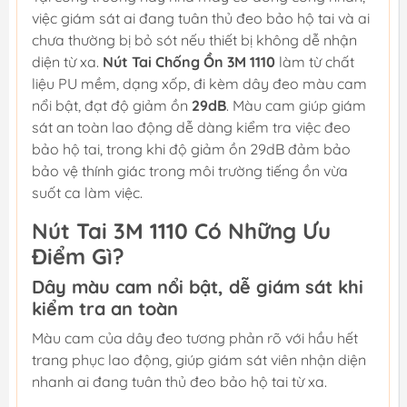
việc giám sát ai đang tuân thủ đeo bảo hộ tai và ai
chưa thường bị bỏ sót nếu thiết bị không dễ nhận
diện từ xa.
Nút Tai Chống Ồn 3M 1110
làm từ chất
liệu PU mềm, dạng xốp, đi kèm dây đeo màu cam
nổi bật, đạt độ giảm ồn
29dB
. Màu cam giúp giám
sát an toàn lao động dễ dàng kiểm tra việc đeo
bảo hộ tai, trong khi độ giảm ồn 29dB đảm bảo
bảo vệ thính giác trong môi trường tiếng ồn vừa
suốt ca làm việc.
Nút Tai 3M 1110 Có Những Ưu
Điểm Gì?
Dây màu cam nổi bật, dễ giám sát khi
kiểm tra an toàn
Màu cam của dây đeo tương phản rõ với hầu hết
trang phục lao động, giúp giám sát viên nhận diện
nhanh ai đang tuân thủ đeo bảo hộ tai từ xa.