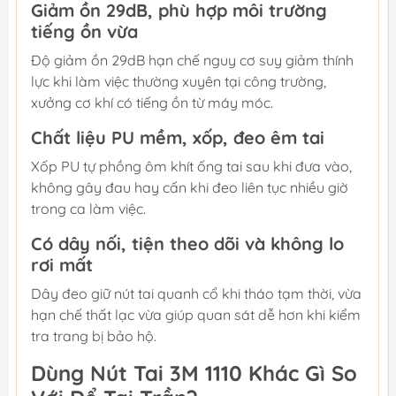
Giảm ồn 29dB, phù hợp môi trường
tiếng ồn vừa
Độ giảm ồn 29dB hạn chế nguy cơ suy giảm thính
lực khi làm việc thường xuyên tại công trường,
xưởng cơ khí có tiếng ồn từ máy móc.
Chất liệu PU mềm, xốp, đeo êm tai
Xốp PU tự phồng ôm khít ống tai sau khi đưa vào,
không gây đau hay cấn khi đeo liên tục nhiều giờ
trong ca làm việc.
Có dây nối, tiện theo dõi và không lo
rơi mất
Dây đeo giữ nút tai quanh cổ khi tháo tạm thời, vừa
hạn chế thất lạc vừa giúp quan sát dễ hơn khi kiểm
tra trang bị bảo hộ.
Dùng Nút Tai 3M 1110 Khác Gì So