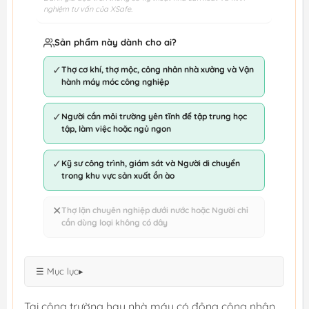
nghiệm tư vấn của XSafe.
Sản phẩm này dành cho ai?
✓
Thợ cơ khí, thợ mộc, công nhân nhà xưởng và Vận
hành máy móc công nghiệp
✓
Người cần môi trường yên tĩnh để tập trung học
tập, làm việc hoặc ngủ ngon
✓
Kỹ sư công trình, giám sát và Người di chuyển
trong khu vực sản xuất ồn ào
✕
Thợ lặn chuyên nghiệp dưới nước hoặc Người chỉ
cần dùng loại không có dây
☰ Mục lục
▸
Tại công trường hay nhà máy có đông công nhân,