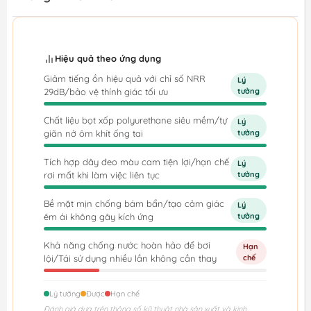
Hiệu quả theo ứng dụng
Giảm tiếng ồn hiệu quả với chỉ số NRR
Lý
29dB/bảo vệ thính giác tối ưu
tưởng
Chất liệu bọt xốp polyurethane siêu mềm/tự
Lý
giãn nở ôm khít ống tai
tưởng
Tích hợp dây đeo màu cam tiện lợi/hạn chế
Lý
rơi mất khi làm việc liên tục
tưởng
Bề mặt mịn chống bám bẩn/tạo cảm giác
Lý
êm ái không gây kích ứng
tưởng
Khả năng chống nước hoàn hảo để bơi
Hạn
lội/Tái sử dụng nhiều lần không cần thay
chế
Lý tưởng
Được
Hạn chế
Đánh giá dựa trên thông số kỹ thuật nhà sản xuất và kinh