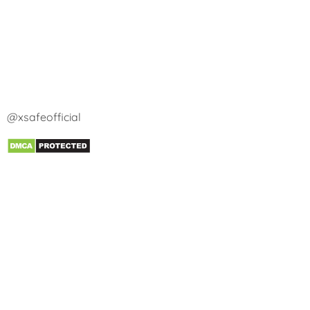
@xsafeofficial