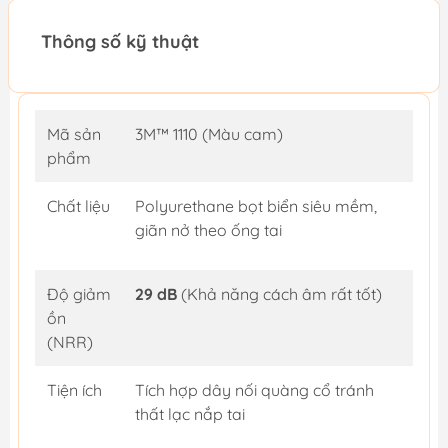
Thông số kỹ thuật
Mã sản
3M™ 1110 (Màu cam)
phẩm
Chất liệu
Polyurethane bọt biển siêu mềm,
giãn nở theo ống tai
Độ giảm
29 dB
(Khả năng cách âm rất tốt)
ồn
(NRR)
Tiện ích
Tích hợp dây nối quàng cổ tránh
thất lạc nắp tai