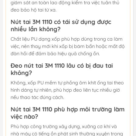
giám sát an toàn lao động kiểm tra việc tuân thủ
đeo bảo hộ tai từ xa.
Nút tai 3M 1110 có tái sử dụng được
nhiều lần không?
Chất liệu PU dạng xốp phù hợp dùng trong ca làm
việc, nên thay mới khi xốp bị bám bẩn hoặc mất độ
đàn hồi để đảm bảo hiệu quả chống ồn.
Đeo nút tai 3M 1110 lâu có bị đau tai
không?
Không, xốp PU mềm tự phồng ôm khít ống tai theo
hình dáng tự nhiên, phù hợp đeo liên tục nhiều giờ
nếu thao tác đúng cách.
Nút tai 3M 1110 phù hợp môi trường làm
việc nào?
Phù hợp công trường xây dựng, xưởng cơ khí và
nhà máy có tiếng ồn phát sinh thường xuyên trong