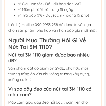
✅ Giá luôn tốt - Đầy đủ hóa đơn VAT
✅ Miễn phí đổi trả trong 15 ngày
✅ Trả góp 0% - Duyệt chỉ khoảng 15 phút
Liên hệ Hotline 090 9933 258 để được tư vấn lựa
chọn sản phẩm phù hợp và nhận báo giá mới nhất.
Người Mua Thường Hỏi Gì Về
Nút Tai 3M 1110?
Nút tai 3M 1110 giảm được bao nhiêu
dB?
Sản phẩm đạt độ giảm ồn 29dB, phù hợp môi
trường tiếng ồn vừa như công trường xây dựng,
xưởng cơ khí.
Vì sao dây đeo của nút tai 3M 1110 có
màu cam?
Màu cam giúp dây đeo nổi bật, thuận tiện cho