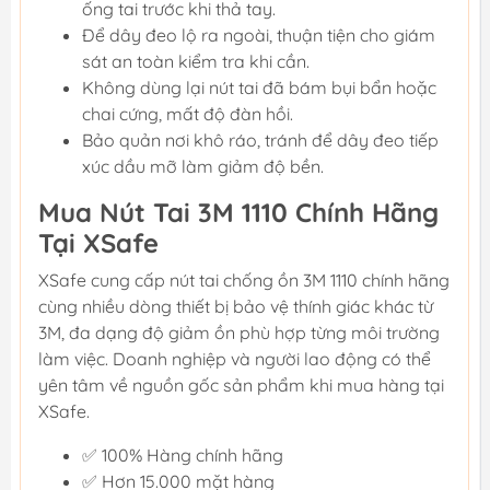
ống tai trước khi thả tay.
Để dây đeo lộ ra ngoài, thuận tiện cho giám
sát an toàn kiểm tra khi cần.
Không dùng lại nút tai đã bám bụi bẩn hoặc
chai cứng, mất độ đàn hồi.
Bảo quản nơi khô ráo, tránh để dây đeo tiếp
xúc dầu mỡ làm giảm độ bền.
Mua Nút Tai 3M 1110 Chính Hãng
Tại XSafe
XSafe cung cấp nút tai chống ồn 3M 1110 chính hãng
cùng nhiều dòng thiết bị bảo vệ thính giác khác từ
3M, đa dạng độ giảm ồn phù hợp từng môi trường
làm việc. Doanh nghiệp và người lao động có thể
yên tâm về nguồn gốc sản phẩm khi mua hàng tại
XSafe.
✅ 100% Hàng chính hãng
✅ Hơn 15.000 mặt hàng