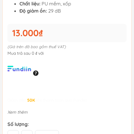
Chất liệu:
PU mềm, xốp
Độ giảm ồn:
29 dB
13.000₫
(Giá trên đã bao gồm thuế VAT)
Mua trả sau 0 ₫ với
Giảm đến
50K
khi thanh toán qua Fundiin.
Xem thêm
Số lượng: