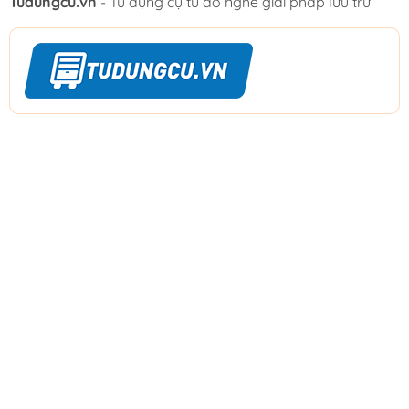
Tudungcu.vn
- Tủ dụng cụ tủ đồ nghề giải pháp lưu trữ