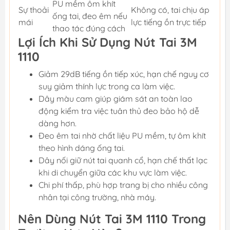
PU mềm ôm khít
Sự thoải
Không có, tai chịu áp
ống tai, đeo êm nếu
mái
lực tiếng ồn trực tiếp
thao tác đúng cách
Lợi Ích Khi Sử Dụng Nút Tai 3M
1110
Giảm 29dB tiếng ồn tiếp xúc, hạn chế nguy cơ
suy giảm thính lực trong ca làm việc.
Dây màu cam giúp giám sát an toàn lao
động kiểm tra việc tuân thủ đeo bảo hộ dễ
dàng hơn.
Đeo êm tai nhờ chất liệu PU mềm, tự ôm khít
theo hình dáng ống tai.
Dây nối giữ nút tai quanh cổ, hạn chế thất lạc
khi di chuyển giữa các khu vực làm việc.
Chi phí thấp, phù hợp trang bị cho nhiều công
nhân tại công trường, nhà máy.
Nên Dùng Nút Tai 3M 1110 Trong