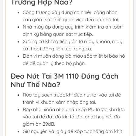
Trường Hợp Nào?
Công trường xây dựng có nhiều công nhân,
cần giám sát trực quan việc đeo bảo hộ tai.
Nhà máy áp dụng quy trình kiểm tra an toàn
định kỳ bằng quan sát trực tiếp.
Xưởng cơ khí có tiếng ồn từ máy khoan, máy
cắt hoạt động liên tục trong ca.
Đơn vị muốn đồng bộ màu sắc thiết bị bảo hộ
để dễ quản lý theo bộ phận.
Đeo Nút Tai 3M 1110 Đúng Cách
Như Thế Nào?
Rửa tay sạch trước khi đưa nút tai vào tai để
tránh vi khuẩn xâm nhập ống tai.
Bóp nhỏ, xoắn nhẹ phần xốp PU trước khi đưa
vào tai để đạt độ kín tối đa, phát huy hết độ
giảm ồn 29dB.
Giữ nguyên vài giây để xốp tự phồng ôm khít