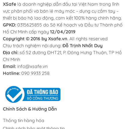
XSafe
là doanh nghiệp dẫn đầu tại Việt Nam trong lĩnh
vực phân phối và bán lẻ máy móc – dụng cụ cầm tay –
thiết bị bảo hộ lao động, cam kết 100% hàng chính hãng.
GPKD:
0315625855 do Sở Kế hoạch và Đầu tư Thành phố
Hồ Chí Minh cấp ngày
12/04/2019
Copyright © 2016 by Xsafe.vn
. All rights reserved
Chịu trách nghiệm nội dung:
Đỗ Trịnh Nhất Duy
Địa chỉ:
số 52 đường ĐHT21, P. Đông Hưng Thuận, TP Hồ
Chí Minh
Email:
info@xsafe.vn
Hotline:
090 9933 258
Chính Sách & Hướng Dẫn
Thông tin hàng hóa
Chính sách bảo mật thông tin