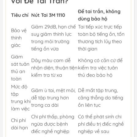
Với Để Tai Trần?
Để tai trần, không
Tiêu chí
Nút Tai 3M 1110
dùng bảo hộ
Giảm 29dB, hạn chế
Tai tiếp xúc trực tiếp
Bảo vệ
suy giảm thính lực
toàn bộ tiếng ồn, tổn
thính
trong môi trường
thương tích lũy theo
giác
tiếng ồn vừa
thời gian
Giám
Dây màu cam dễ
Không có căn cứ để
sát tuân
nhận diện, thuận tiện
kiểm tra việc tuân
thủ an
kiểm tra từ xa
thủ đeo bảo hộ
toàn
Mức độ
Giảm ù tai, mệt mỏi,
Dễ mất tập trung,
tập
dễ tập trung hơn
căng thẳng do tiếng
trung khi
trong ca dài
ồn liên tục
làm việc
Chi phí thấp, phòng
Có thể phát sinh chi
Chi phí
ngừa được bệnh
phí điều trị điếc nghề
dài hạn
điếc nghề nghiệp
nghiệp về sau