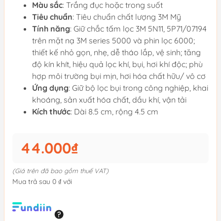
Màu sắc
: Trắng đục hoặc trong suốt
Tiêu chuẩn
: Tiêu chuẩn chất lượng 3M Mỹ
Tính năng
: Giữ chắc tấm lọc 3M 5N11, 5P71/07194
trên mặt nạ 3M series 5000 và phin lọc 6000;
thiết kế nhỏ gọn, nhẹ, dễ tháo lắp, vệ sinh; tăng
độ kín khít, hiệu quả lọc khí, bụi, hơi khí độc; phù
hợp môi trường bụi mịn, hơi hóa chất hữu/ vô cơ
Ứng dụng
: Giữ bộ lọc bụi trong công nghiệp, khai
khoáng, sản xuất hóa chất, dầu khí, vận tải
Kích thước
: Dài 8.5 cm, rộng 4.5 cm
44.000₫
(Giá trên đã bao gồm thuế VAT)
Mua trả sau 0 ₫ với