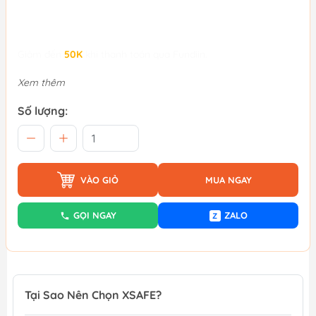
Giảm đến
50K
khi thanh toán qua Fundiin.
Xem thêm
Số lượng:
VÀO GIỎ
MUA NGAY
GỌI NGAY
ZALO
Z
Tại Sao Nên Chọn XSAFE?