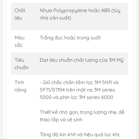
Chất
Nhựa Polypropylene hoặc ABS (tùy
liệu
nhà sản xuất)
Màu
Trắng đục hoặc trong suốt
sắc
Tiêu
Đạt tiêu chuẩn chất lượng của 3M Mỹ
chuẩn
Tính
- Giữ chắc chắn tấm lọc 3M 5N11 và
năng
5P71/07194 trên mặt nạ 3M series
5000 và phin lọc 3M series 6000
Thiết kế nhỏ gọn, trọng lượng nhẹ, dễ
tháo lắp và vệ sinh
Tăng độ kín khít và hiệu quả lọc khí,