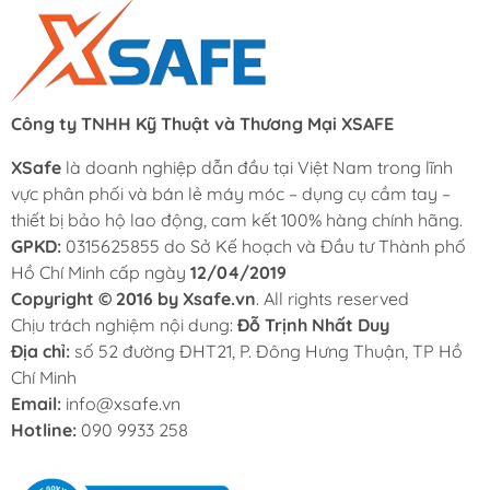
Công ty TNHH Kỹ Thuật và Thương Mại XSAFE
XSafe
là doanh nghiệp dẫn đầu tại Việt Nam trong lĩnh
vực phân phối và bán lẻ máy móc – dụng cụ cầm tay –
thiết bị bảo hộ lao động, cam kết 100% hàng chính hãng.
GPKD:
0315625855 do Sở Kế hoạch và Đầu tư Thành phố
Hồ Chí Minh cấp ngày
12/04/2019
Copyright © 2016 by Xsafe.vn
. All rights reserved
Chịu trách nghiệm nội dung:
Đỗ Trịnh Nhất Duy
Địa chỉ:
số 52 đường ĐHT21, P. Đông Hưng Thuận, TP Hồ
Chí Minh
Email:
info@xsafe.vn
Hotline:
090 9933 258