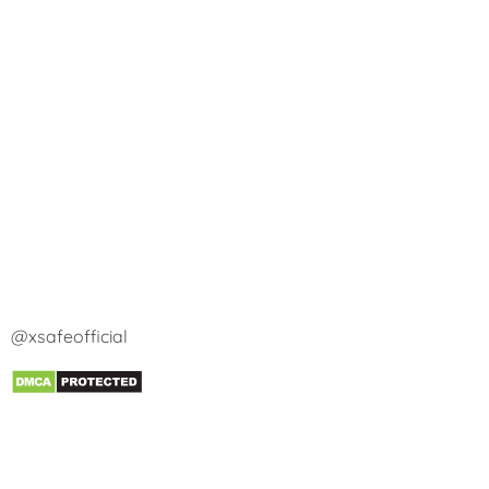
@xsafeofficial