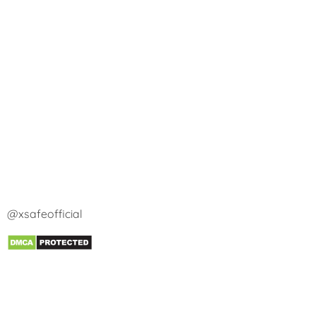
@xsafeofficial