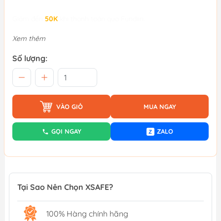
Giảm đến
50K
khi thanh toán qua Fundiin.
Xem thêm
Số lượng:
VÀO GIỎ
MUA NGAY
GỌI NGAY
ZALO
Z
Tại Sao Nên Chọn XSAFE?
100% Hàng chính hãng