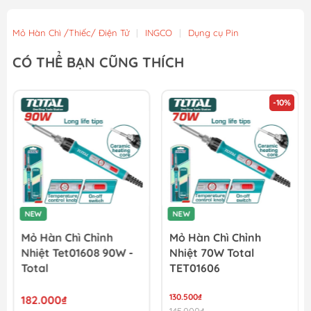
Mỏ Hàn Chì /Thiếc/ Điện Tử
|
INGCO
|
Dụng cụ Pin
CÓ THỂ BẠN CŨNG THÍCH
-10%
NEW
NEW
Mỏ Hàn Chì Chỉnh
Mỏ Hàn Chì Chỉnh
Nhiệt Tet01608 90W -
Nhiệt 70W Total
Total
TET01606
130.500₫
182.000₫
145.000₫