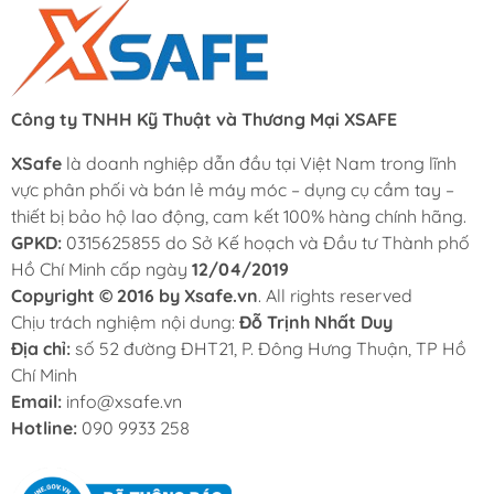
Công ty TNHH Kỹ Thuật và Thương Mại XSAFE
XSafe
là doanh nghiệp dẫn đầu tại Việt Nam trong lĩnh
vực phân phối và bán lẻ máy móc – dụng cụ cầm tay –
thiết bị bảo hộ lao động, cam kết 100% hàng chính hãng.
GPKD:
0315625855 do Sở Kế hoạch và Đầu tư Thành phố
Hồ Chí Minh cấp ngày
12/04/2019
Copyright © 2016 by Xsafe.vn
. All rights reserved
Chịu trách nghiệm nội dung:
Đỗ Trịnh Nhất Duy
Địa chỉ:
số 52 đường ĐHT21, P. Đông Hưng Thuận, TP Hồ
Chí Minh
Email:
info@xsafe.vn
Hotline:
090 9933 258