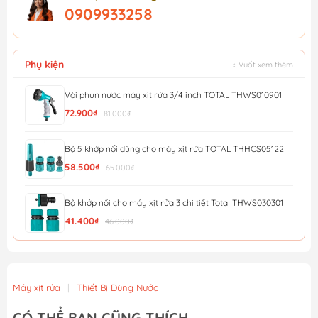
0909933258
Phụ kiện
↕ Vuốt xem thêm
Vòi phun nước máy xịt rửa 3/4 inch TOTAL THWS010901
72.900₫
81.000₫
Bộ 5 khớp nối dùng cho máy xịt rửa TOTAL THHCS05122
58.500₫
65.000₫
Bộ khớp nối cho máy xịt rửa 3 chi tiết Total THWS030301
41.400₫
46.000₫
Bàn Chải Hồ Bơi Total TPB30160
274.500₫
305.000₫
Máy xịt rửa
|
Thiết Bị Dùng Nước
Bộ 2 vòi phun xịt nước TOTAL THWSK0201
CÓ THỂ BẠN CŨNG THÍCH