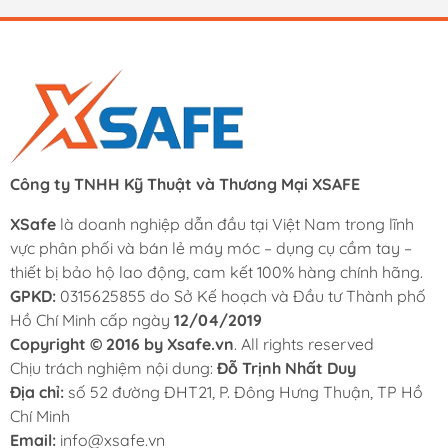
Công ty TNHH Kỹ Thuật và Thương Mại XSAFE
XSafe
là doanh nghiệp dẫn đầu tại Việt Nam trong lĩnh
vực phân phối và bán lẻ máy móc – dụng cụ cầm tay –
thiết bị bảo hộ lao động, cam kết 100% hàng chính hãng.
GPKD:
0315625855 do Sở Kế hoạch và Đầu tư Thành phố
Hồ Chí Minh cấp ngày
12/04/2019
Copyright © 2016 by Xsafe.vn
. All rights reserved
Chịu trách nghiệm nội dung:
Đỗ Trịnh Nhất Duy
Địa chỉ:
số 52 đường ĐHT21, P. Đông Hưng Thuận, TP Hồ
Chí Minh
Email:
info@xsafe.vn