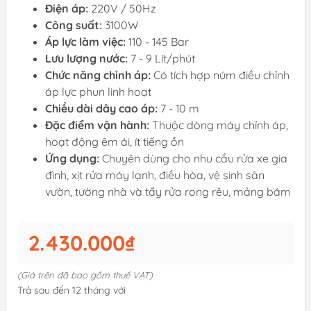
Điện áp:
220V / 50Hz
Công suất:
3100W
Áp lực làm việc:
110 - 145 Bar
Lưu lượng nước:
7 - 9 Lít/phút
Chức năng chỉnh áp:
Có tích hợp núm điều chỉnh
áp lực phun linh hoạt
Chiều dài dây cao áp:
7 - 10 m
Đặc điểm vận hành:
Thuộc dòng máy chỉnh áp,
hoạt động êm ái, ít tiếng ồn
Ứng dụng:
Chuyên dùng cho nhu cầu rửa xe gia
đình, xịt rửa máy lạnh, điều hòa, vệ sinh sân
vườn, tường nhà và tẩy rửa rong rêu, mảng bám
2.430.000₫
(Giá trên đã bao gồm thuế VAT)
Trả sau đến 12 tháng với