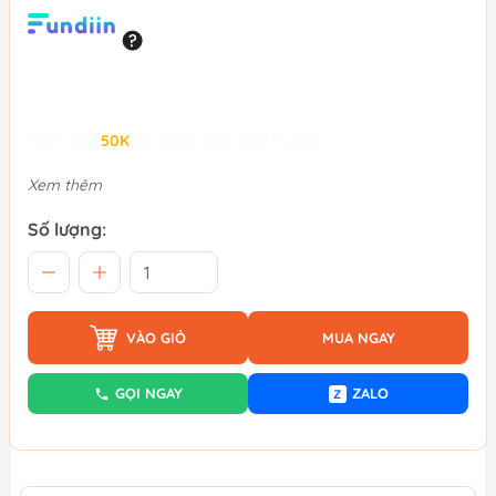
Giảm đến
50K
khi thanh toán qua Fundiin.
Xem thêm
Số lượng:
VÀO GIỎ
MUA NGAY
GỌI NGAY
ZALO
Z