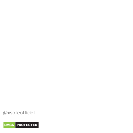
@xsafeofficial