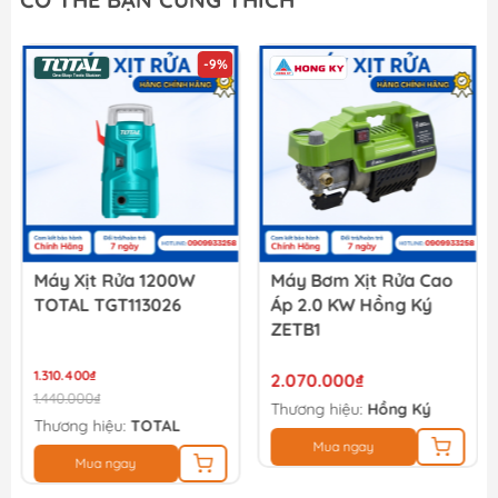
261.900₫
291.000₫
-9%
Bộ 5 đầu nối nhanh máy xịt rửa INGCO HHCS05122
49.500₫
55.000₫
Máy Xịt Rửa 1200W
Máy Bơm Xịt Rửa Cao
TOTAL TGT113026
Áp 2.0 KW Hồng Ký
ZETB1
1.310.400₫
2.070.000₫
1.440.000₫
Thương hiệu:
Hồng Ký
Thương hiệu:
TOTAL
Mua ngay
Mua ngay