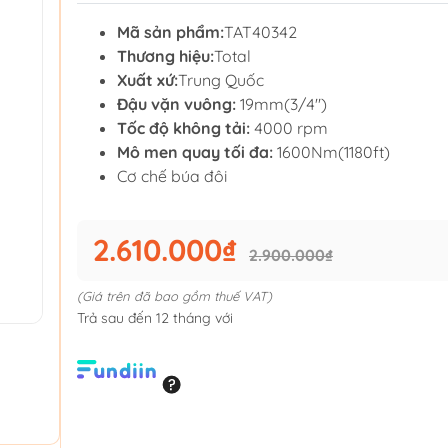
Mã sản phẩm:
TAT40342
Thương hiệu:
Total
Xuất xứ:
Trung Quốc
Đậu vặn vuông:
19mm(3/4")
Tốc độ không tải:
4000 rpm
Mô men quay tối đa:
1600Nm(1180ft)
Cơ chế búa đôi
2.610.000₫
2.900.000₫
(Giá trên đã bao gồm thuế VAT)
Trả sau đến 12 tháng với