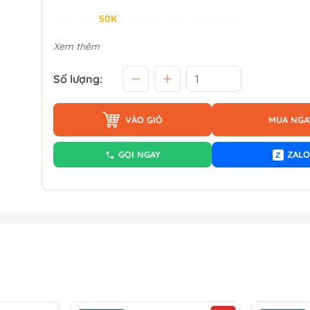
Giảm đến
50K
khi thanh toán qua Fundiin.
Xem thêm
Số lượng:
VÀO GIỎ
MUA NGA
GỌI NGAY
ZALO
Z