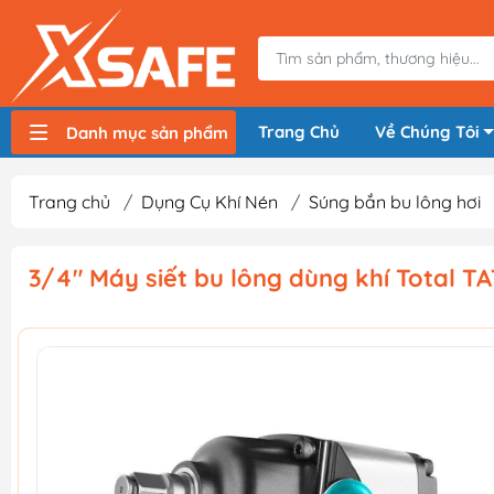
Trang Chủ
Về Chúng Tôi
Danh mục sản phẩm
Máy nén khí, bơm hơi
Máy hàn điện
Thiết bị nâng hạ, vận chuyển
Thiết bị đo
Thiết bị dùng điện
Thiết bị dùng pin
Thiết bị đựng lưu trữ
Thiết bị bảo hộ lao động
Trang chủ
/
Dụng Cụ Khí Nén
/
Súng bắn bu lông hơi
3/4" Máy siết bu lông dùng khí Total 