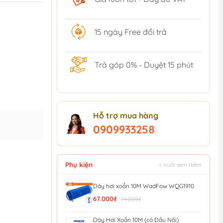
15 ngày Free đổi trả
Trả góp 0% - Duyệt 15 phút
Hỗ trợ mua hàng
0909933258
Phụ kiện
↕ Vuốt xem thêm
Dây hơi xoắn 10M WadFow WQG1910
67.000₫
74.000₫
Dây Hơi Xoắn 10M (có Đầu Nối)