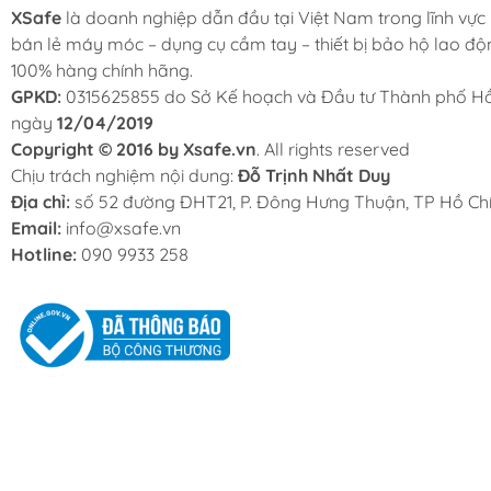
XSafe
là doanh nghiệp dẫn đầu tại Việt Nam trong lĩnh vực
bán lẻ máy móc – dụng cụ cầm tay – thiết bị bảo hộ lao độ
100% hàng chính hãng.
GPKD:
0315625855 do Sở Kế hoạch và Đầu tư Thành phố Hồ
ngày
12/04/2019
Copyright © 2016 by Xsafe.vn
. All rights reserved
Chịu trách nghiệm nội dung:
Đỗ Trịnh Nhất Duy
Địa chỉ:
số 52 đường ĐHT21, P. Đông Hưng Thuận, TP Hồ Chí
Email:
info@xsafe.vn
Hotline:
090 9933 258