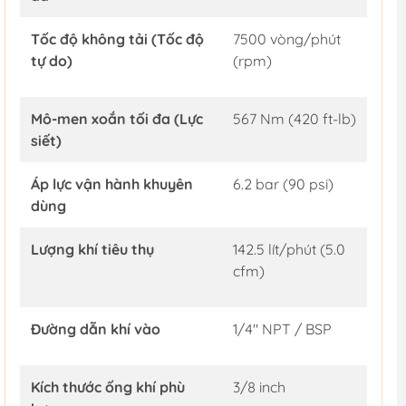
Tốc độ không tải (Tốc độ
7500 vòng/phút
tự do)
(rpm)
Mô-men xoắn tối đa (Lực
567 Nm (420 ft-lb)
siết)
Áp lực vận hành khuyên
6.2 bar (90 psi)
dùng
Lượng khí tiêu thụ
142.5 lít/phút (5.0
cfm)
Đường dẫn khí vào
1/4" NPT / BSP
Kích thước ống khí phù
3/8 inch