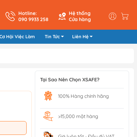
Hotline:
Hệ thống
090 9933 258
Cửa hàng
Cơ Hội Việc Làm
Tin Tức
Liên Hệ
Tại Sao Nên Chọn XSAFE?
100% Hàng chính hãng
>15,000 mặt hàng
Giá luôn tốt - Đầy đủ VAT