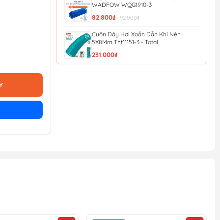
WADFOW WQG1910-3
82.800₫
92.000₫
Cuộn Dây Hơi Xoắn Dẫn Khí Nén
5X8Mm Tht11151-3 - Total
231.000₫
Dây Hơi 10M Total THT11101-3
Y
154.800₫
172.000₫
Dây Hơi 5M Total THT11051-3
96.300₫
107.000₫
Cuộn Dây Hơi Tự Rút 14m WADFOW
WAZ3515
909.000₫
1.010.000₫