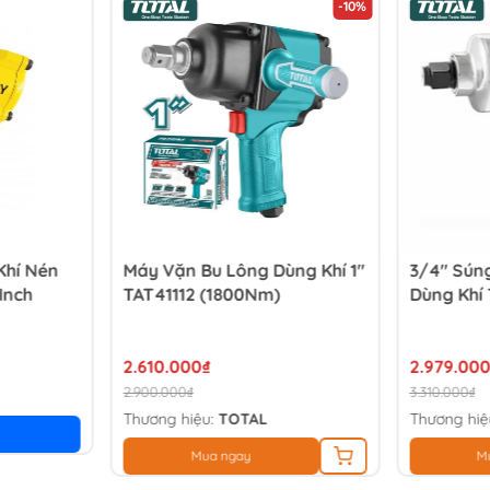
-10%
Khí Nén
Máy Vặn Bu Lông Dùng Khí 1"
3/4" Sún
Inch
TAT41112 (1800Nm)
Dùng Khí 
2.610.000₫
2.979.000
2.900.000₫
3.310.000₫
Thương hiệu:
TOTAL
Thương hiệ
Mua ngay
M