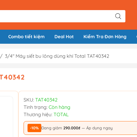
Combo tiết kiệm
Deal Hot
Kiểm Tra Đơn Hàng
/
3/4" Máy siết bu lông dùng khí Total TAT40342
TAT40342
SKU:
TAT40342
Tình trạng:
Còn hàng
Thương hiệu:
TOTAL
-10%
Đang giảm
290.000₫
— Áp dụng ngay