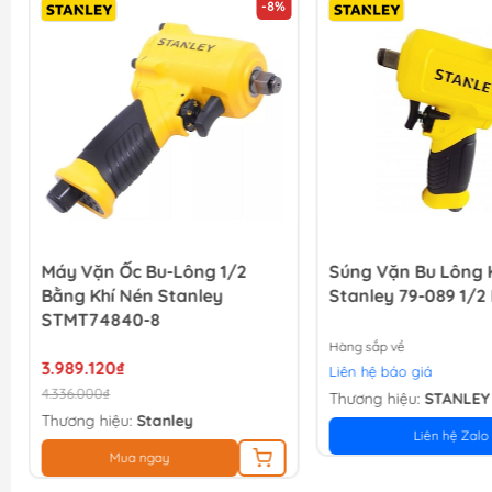
-8%
Máy Vặn Ốc Bu-Lông 1/2
Súng Vặn Bu Lông 
Bằng Khí Nén Stanley
Stanley 79-089 1/2 
STMT74840-8
Hàng sắp về
3.989.120₫
Liên hệ báo giá
4.336.000₫
Thương hiệu:
STANLEY
Thương hiệu:
Stanley
Liên hệ Zalo
Mua ngay