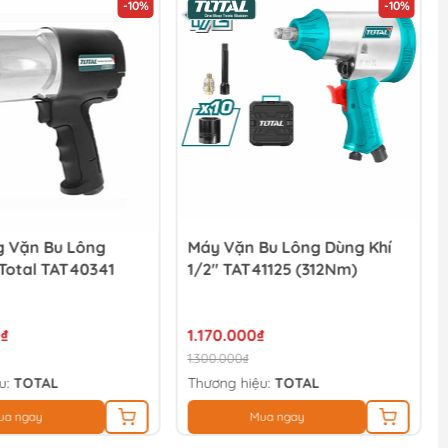
-10%
-10%
g Vặn Bu Lông
Máy Vặn Bu Lông Dùng Khí
Total TAT40341
1/2" TAT41125 (312Nm)
₫
1.170.000₫
1.300.000₫
u:
TOTAL
Thương hiệu:
TOTAL
ua ngay
Mua ngay