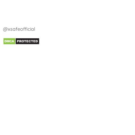
@xsafeofficial