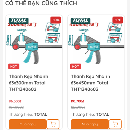
CÓ THỂ BẠN CŨNG THÍCH
-10%
-10%
HOT
HOT
Thanh Kẹp Nhanh
Thanh Kẹp Nhanh
63x300mm Total
63x450mm Total
THT1340602
THT1340603
96.300₫
110.700₫
107.000₫
123.000₫
Thương hiệu:
TOTAL
Thương hiệu:
TOTAL
Mua ngay
Mua ngay