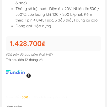
& sạc)
Thông số kỹ thuật: Điện áp: 20V, Nhiệt độ: 300 /
550°C, Lưu lượng khí: 100 / 200 L/phút, Kèm
theo: 1 pin 4.0Ah, 1 sạc, 3 đầu thổi, 1 dụng cụ cạo
Đóng gói: Hộp đựng
1.428.700₫
(Giá trên đã bao gồm thuế VAT)
Trả sau đến 12 tháng với
Giảm đến
50K
khi thanh toán qua Fundiin.
Xem thêm