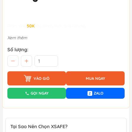
Giảm đến
50K
khi thanh toán qua Fundiin.
Xem thêm
Số lượng:
VÀO GIỎ
MUA NGAY
GỌI NGAY
ZALO
Z
Tại Sao Nên Chọn XSAFE?