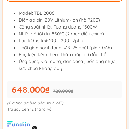
Model: TBLI2006
Điện áp pin: 20V Lithium-Ion (hệ P20S)
Công suất nhiệt: Tương đương 1500W
Nhiệt độ tối đa: 550°C (2 mức điều chỉnh)
Lưu lượng khí: 100 – 200 L/phút
Thời gian hoạt động: ≈18–25 phút (pin 4.0Ah)
Phụ kiện kèm theo: Thân máy + 3 đầu thổi
Ứng dụng: Co màng, dán decal, uốn ống nhựa,
sửa chữa không dây
648.000₫
720.000₫
(Giá trên đã bao gồm thuế VAT)
Trả sau đến 12 tháng với