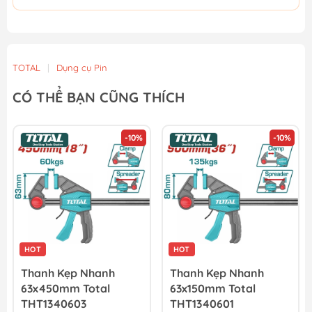
TOTAL
|
Dụng cụ Pin
CÓ THỂ BẠN CŨNG THÍCH
-10%
-10%
HOT
HOT
Thanh Kẹp Nhanh
Thanh Kẹp Nhanh
63x450mm Total
63x150mm Total
THT1340603
THT1340601