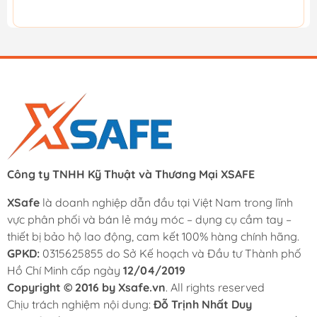
Công ty TNHH Kỹ Thuật và Thương Mại XSAFE
XSafe
là doanh nghiệp dẫn đầu tại Việt Nam trong lĩnh
vực phân phối và bán lẻ máy móc – dụng cụ cầm tay –
thiết bị bảo hộ lao động, cam kết 100% hàng chính hãng.
GPKD:
0315625855 do Sở Kế hoạch và Đầu tư Thành phố
Hồ Chí Minh cấp ngày
12/04/2019
Copyright © 2016 by Xsafe.vn
. All rights reserved
Chịu trách nghiệm nội dung:
Đỗ Trịnh Nhất Duy