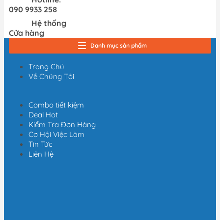
090 9933 258
Hệ thống
Cửa hàng
Danh mục sản phẩm
Máy nén khí, bơm hơi
Máy hàn điện
Thiết bị nâng hạ, vận chuyển
Thiết bị đo
Thiết bị dùng điện
Thiết bị dùng pin
Thiết bị đựng lưu trữ
Thiết bị bảo hộ lao động
Trang Chủ
Về Chúng Tôi
Combo tiết kiệm
Deal Hot
Kiểm Tra Đơn Hàng
Cơ Hội Việc Làm
Tin Tức
Liên Hệ