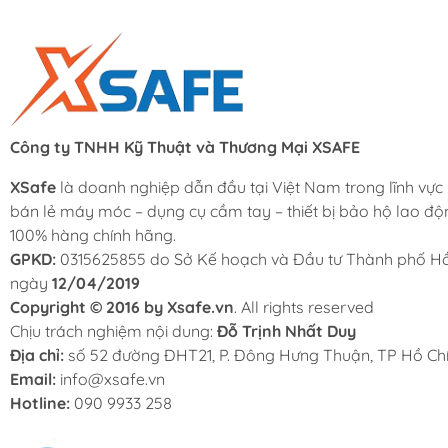
Công ty TNHH Kỹ Thuật và Thương Mại XSAFE
XSafe
là doanh nghiệp dẫn đầu tại Việt Nam trong lĩnh vực
bán lẻ máy móc – dụng cụ cầm tay – thiết bị bảo hộ lao độ
100% hàng chính hãng.
GPKD:
0315625855 do Sở Kế hoạch và Đầu tư Thành phố Hồ
ngày
12/04/2019
Copyright © 2016 by Xsafe.vn
. All rights reserved
Chịu trách nghiệm nội dung:
Đỗ Trịnh Nhất Duy
Địa chỉ:
số 52 đường ĐHT21, P. Đông Hưng Thuận, TP Hồ Chí
Email:
info@xsafe.vn
Hotline:
090 9933 258