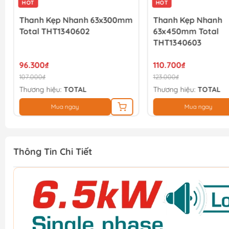
HOT
HOT
Thanh Kẹp Nhanh 63x300mm
Thanh Kẹp Nhanh
Total THT1340602
63x450mm Total
THT1340603
96.300₫
110.700₫
107.000₫
123.000₫
Thương hiệu:
TOTAL
Thương hiệu:
TOTAL
Mua ngay
Mua ngay
Thông Tin Chi Tiết