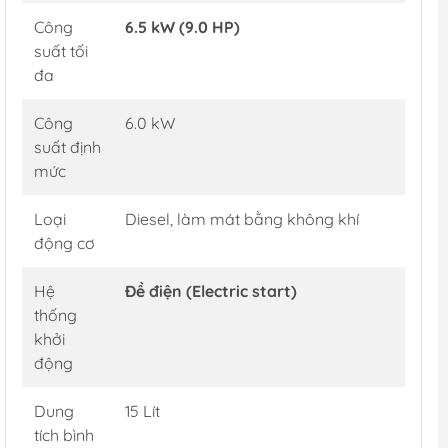
Công
6.5 kW (9.0 HP)
suất tối
đa
Công
6.0 kW
suất định
mức
Loại
Diesel, làm mát bằng không khí
động cơ
Hệ
Đề điện (Electric start)
thống
khởi
động
Dung
15 Lít
tích bình