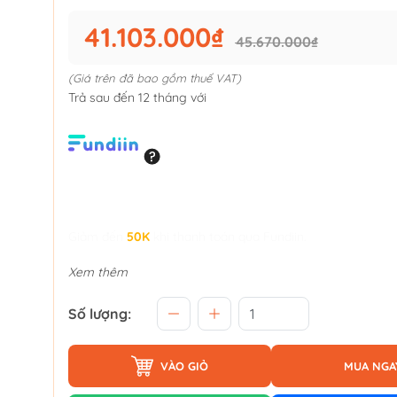
41.103.000₫
45.670.000₫
(Giá trên đã bao gồm thuế VAT)
Trả sau đến 12 tháng với
Giảm đến
50K
khi thanh toán qua Fundiin.
Xem thêm
Số lượng:
VÀO GIỎ
MUA NGA