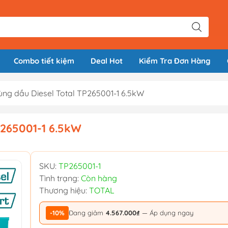
Combo tiết kiệm
Deal Hot
Kiểm Tra Đơn Hàng
ùng dầu Diesel Total TP265001-1 6.5kW
P265001-1 6.5kW
SKU:
TP265001-1
Tình trạng:
Còn hàng
Thương hiệu:
TOTAL
-10%
Đang giảm
4.567.000₫
— Áp dụng ngay