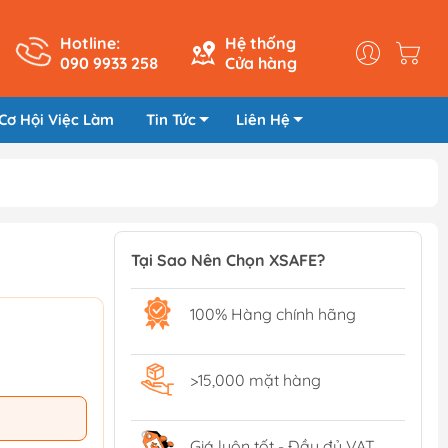
Hotline:
Hệ thống
090 9933 258
Cửa hàng
Cơ Hội Việc Làm
Tin Tức
Liên Hệ
Tại Sao Nên Chọn XSAFE?
100% Hàng chính hãng
>15,000 mặt hàng
Giá luôn tốt - Đầy đủ VAT