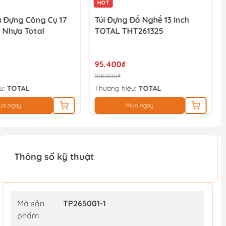
HOT
 Đựng Công Cụ 17
Túi Đựng Đồ Nghề 13 Inch
 Nhựa Total
TOTAL THT261325
95.400₫
106.000₫
u:
TOTAL
Thương hiệu:
TOTAL
ua ngay
Mua ngay
Thông số kỹ thuật
Mã sản
TP265001-1
phẩm