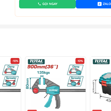
GỌI NGAY
ZALO
Z
-10%
-10%