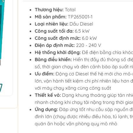
Thương hiệu:
Total
Mã sản phẩm:
TP265001-1
Loại nhiên liệu:
Dầu Diesel
Công suất tối đa:
6.5 kW
Công suất định mức:
6.0 kW
Điện áp định mức:
220 - 240 V
Hệ thống khởi động:
Đề điện bằng chìa khóa 
Bảng điều khiển:
Hiển thị đầy đủ thông số đi
số, thời gian chạy và đèn cảnh báo áp suất n
Ưu điểm:
Động cơ Diesel thế hệ mới cho mô
lớn, vận hành tiết kiệm chi phí nhiên liệu hơn
với máy chạy xăng cùng công suất
Thiết kế vỏ:
Dạng khung thoáng giúp tản nhi
nhanh chóng khi chạy tải nặng trong thời gia
Ứng dụng:
Đáp ứng tốt nhu cầu sập nguồn đi
đình lớn (chạy được nhiều điều hòa, tủ lạnh, tiv
quán ăn hoặc văn phòng quy mô nhỏ