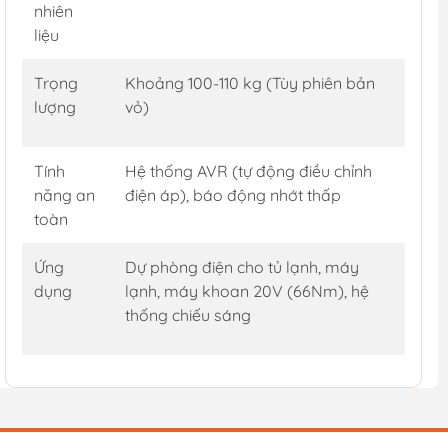
nhiên
liệu
Trọng
Khoảng 100-110 kg (Tùy phiên bản
lượng
vỏ)
Tính
Hệ thống AVR (tự động điều chỉnh
năng an
điện áp), báo động nhớt thấp
toàn
Ứng
Dự phòng điện cho tủ lạnh, máy
dụng
lạnh, máy khoan 20V (66Nm), hệ
thống chiếu sáng