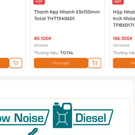
HOT
HOT
Thanh Kẹp Nhanh 63x150mm
Hộp Nhựa
Total THT1340601
Inch Khóa
TPBX0171
80.100₫
186.300₫
89.000₫
207.000₫
Thương hiệu:
TOTAL
Thương hiệ
Mua ngay
M