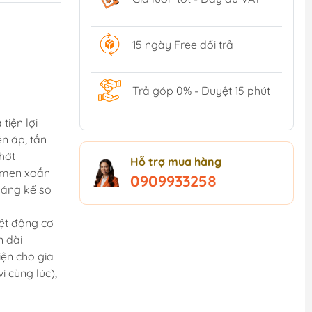
15 ngày Free đổi trả
Trả góp 0% - Duyệt 15 phút
tiện lợi
ện áp, tần
hớt
Hỗ trợ mua hàng
-men xoắn
0909933258
 đáng kể so
ệt động cơ
n dài
ện cho gia
i cùng lúc),