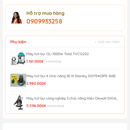
Hỗ trợ mua hàng
0909933258
Phụ kiện
↕ Vuốt xem thêm
Máy hút bụi 12L-1000W Total TVC12202
1.161.000₫
1.290.000₫
Máy hút bụi 4 chức năng 30 lít Stanley SXV19403PE-8AB
2.980.000₫
Máy hút bụi công nghiệp 3 chức năng Hiệu Dewalt DXV6...
5.596.000₫
5.890.000₫
Máy hút bụi công nghiệp 3 chức năng Dewalt DXV38SD ...
4.693.000₫
4.940.000₫