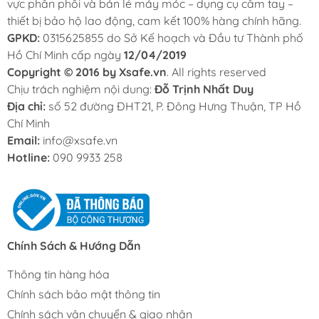
vực phân phối và bán lẻ máy móc – dụng cụ cầm tay –
thiết bị bảo hộ lao động, cam kết 100% hàng chính hãng.
GPKD:
0315625855 do Sở Kế hoạch và Đầu tư Thành phố
Hồ Chí Minh cấp ngày
12/04/2019
Copyright © 2016 by Xsafe.vn
. All rights reserved
Chịu trách nghiệm nội dung:
Đỗ Trịnh Nhất Duy
Địa chỉ:
số 52 đường ĐHT21, P. Đông Hưng Thuận, TP Hồ
Chí Minh
Email:
info@xsafe.vn
Hotline:
090 9933 258
Chính Sách & Hướng Dẫn
Thông tin hàng hóa
Chính sách bảo mật thông tin
Chính sách vận chuyển & giao nhận