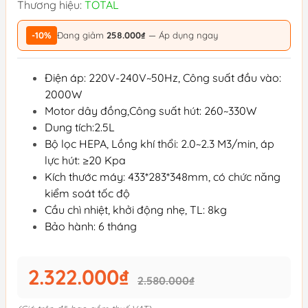
Thương hiệu:
TOTAL
-10%
Đang giảm
258.000₫
— Áp dụng ngay
Điện áp: 220V-240V~50Hz, Công suất đầu vào:
2000W
Motor dây đồng,Công suất hút: 260~330W
Dung tích:2.5L
Bộ lọc HEPA, Lồng khí thổi: 2.0~2.3 M3/min, áp
lực hút: ≥20 Kpa
Kích thước máy: 433*283*348mm, có chức năng
kiểm soát tốc độ
Cầu chì nhiệt, khởi động nhẹ, TL: 8kg
Bảo hành: 6 tháng
2.322.000₫
2.580.000₫