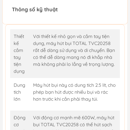
Thông số kỹ thuật
Thiết
Với thiết kế nhỏ gọn và cầm tay tiện
kế
dụng, máy hút bụi TOTAL TVC20258
cầm
rất dễ dàng sử dụng và di chuyển. Bạn
tay
có thể dễ dàng mang nó đi khắp nhà
tiện
mà không phải lo lắng về trọng lượng.
dụng
Dung
Máy hút bụi này có dung tích 2.5 lít, cho
tích
phép bạn hút được nhiều bụi và rác
lớn
hơn trước khi cần phải thay túi.
Động
Với động cơ mạnh mẽ 600W, máy hút
cơ
bụi TOTAL TVC20258 có thể hút sạch