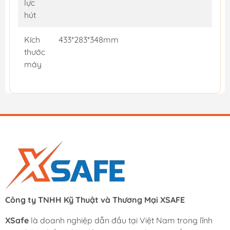
lực
hút
Kích
433*283*348mm
thước
máy
Công ty TNHH Kỹ Thuật và Thương Mại XSAFE
XSafe
là doanh nghiệp dẫn đầu tại Việt Nam trong lĩnh