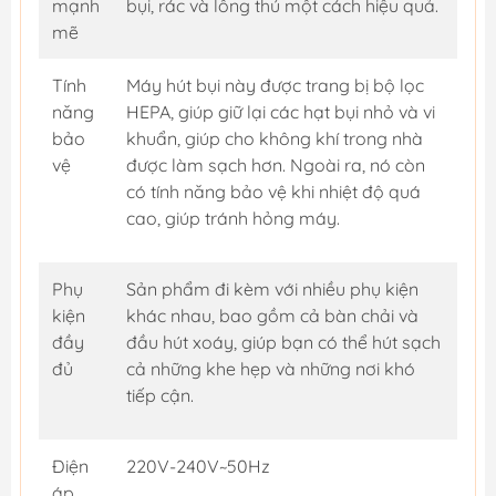
mạnh
bụi, rác và lông thú một cách hiệu quả.
mẽ
Tính
Máy hút bụi này được trang bị bộ lọc
năng
HEPA, giúp giữ lại các hạt bụi nhỏ và vi
bảo
khuẩn, giúp cho không khí trong nhà
vệ
được làm sạch hơn. Ngoài ra, nó còn
có tính năng bảo vệ khi nhiệt độ quá
cao, giúp tránh hỏng máy.
Phụ
Sản phẩm đi kèm với nhiều phụ kiện
kiện
khác nhau, bao gồm cả bàn chải và
đầy
đầu hút xoáy, giúp bạn có thể hút sạch
đủ
cả những khe hẹp và những nơi khó
tiếp cận.
Điện
220V-240V~50Hz
áp