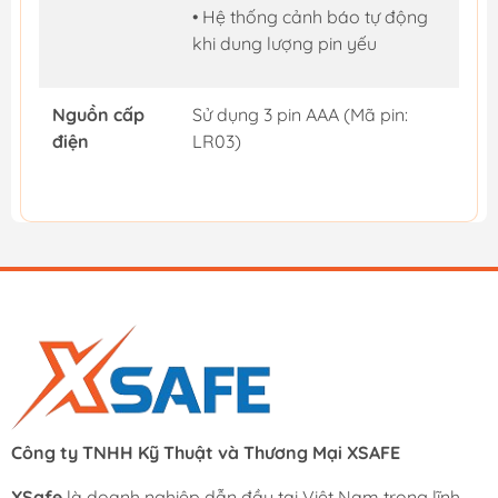
• Hệ thống cảnh báo tự động
khi dung lượng pin yếu
Nguồn cấp
Sử dụng 3 pin AAA (Mã pin:
điện
LR03)
Công ty TNHH Kỹ Thuật và Thương Mại XSAFE
XSafe
là doanh nghiệp dẫn đầu tại Việt Nam trong lĩnh