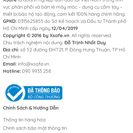
vực phân phối và bán lẻ máy móc – dụng cụ cầm tay –
thiết bị bảo hộ lao động, cam kết 100% hàng chính hãng.
GPKD:
0315625855 do Sở Kế hoạch và Đầu tư Thành phố
Hồ Chí Minh cấp ngày
12/04/2019
Copyright © 2016 by Xsafe.vn
. All rights reserved
Chịu trách nghiệm nội dung:
Đỗ Trịnh Nhất Duy
Địa chỉ:
số 52 đường ĐHT21, P. Đông Hưng Thuận, TP Hồ
Chí Minh
Email:
info@xsafe.vn
Hotline:
090 9933 258
Chính Sách & Hướng Dẫn
Thông tin hàng hóa
Chính sách bảo mật thông tin