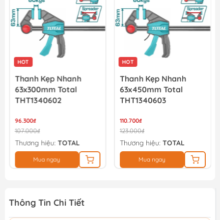
HOT
HOT
Thanh Kẹp Nhanh
Thanh Kẹp Nhanh
63x300mm Total
63x450mm Total
THT1340602
THT1340603
96.300₫
110.700₫
107.000₫
123.000₫
Thương hiệu:
TOTAL
Thương hiệu:
TOTAL
Mua ngay
Mua ngay
Thông Tin Chi Tiết