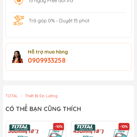
15 ngày Free đổi trả
Trả góp 0% - Duyệt 15 phút
Hỗ trợ mua hàng
0909933258
TOTAL
|
Thiết Bị Đo Lường
CÓ THỂ BẠN CŨNG THÍCH
-10%
-10%