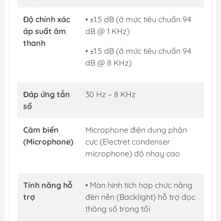
Độ chính xác
• ±1.5 dB (ở mức tiêu chuẩn 94
áp suất âm
dB @ 1 KHz)
thanh
• ±1.5 dB (ở mức tiêu chuẩn 94
dB @ 8 KHz)
Đáp ứng tần
30 Hz – 8 KHz
số
Cảm biến
Microphone điện dung phân
(Microphone)
cực (Electret condenser
microphone) độ nhạy cao
Tính năng hỗ
• Màn hình tích hợp chức năng
trợ
đèn nền (Backlight) hỗ trợ đọc
thông số trong tối