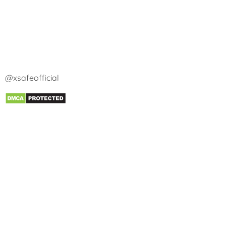
@xsafeofficial