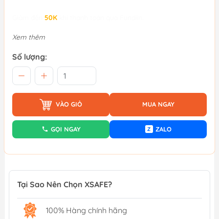
Giảm đến
50K
khi thanh toán qua Fundiin.
Xem thêm
Số lượng:
VÀO GIỎ
MUA NGAY
GỌI NGAY
ZALO
Z
Tại Sao Nên Chọn XSAFE?
100% Hàng chính hãng