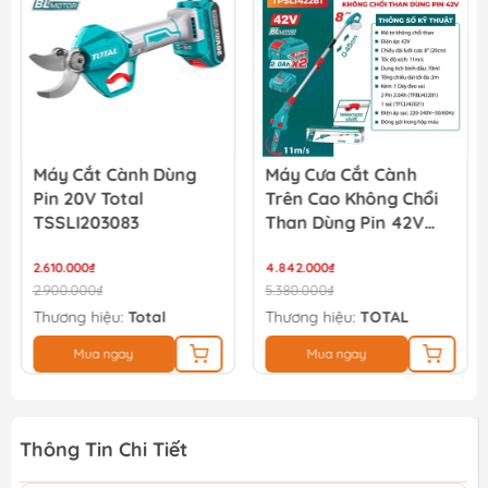
Máy Cắt Cành Dùng
Máy Cưa Cắt Cành
Pin 20V Total
Trên Cao Không Chổi
TSSLI203083
Than Dùng Pin 42V
Total TPSLI42281
2.610.000₫
4.842.000₫
2.900.000₫
5.380.000₫
Thương hiệu:
Total
Thương hiệu:
TOTAL
Mua ngay
Mua ngay
Thông Tin Chi Tiết