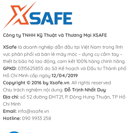
Công ty TNHH Kỹ Thuật và Thương Mại XSAFE
XSafe
là doanh nghiệp dẫn đầu tại Việt Nam trong lĩnh
vực phân phối và bán lẻ máy móc – dụng cụ cầm tay –
thiết bị bảo hộ lao động, cam kết 100% hàng chính hãng.
GPKD:
0315625855 do Sở Kế hoạch và Đầu tư Thành phố
Hồ Chí Minh cấp ngày
12/04/2019
Copyright © 2016 by Xsafe.vn
. All rights reserved
Chịu trách nghiệm nội dung:
Đỗ Trịnh Nhất Duy
Địa chỉ:
số 52 đường ĐHT21, P. Đông Hưng Thuận, TP Hồ
Chí Minh
Email:
info@xsafe.vn
Hotline:
090 9933 258