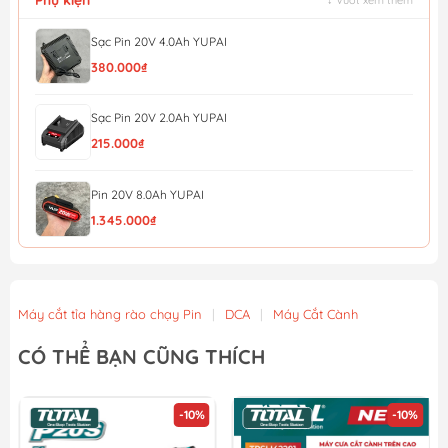
Sạc Pin 20V 4.0Ah YUPAI
380.000₫
Sạc Pin 20V 2.0Ah YUPAI
215.000₫
Pin 20V 8.0Ah YUPAI
1.345.000₫
Pin 20V 6.0Ah YUPAI
1.170.000₫
Máy cắt tỉa hàng rào chạy Pin
|
DCA
|
Máy Cắt Cành
Pin 20V 4.0Ah YUPAI
CÓ THỂ BẠN CŨNG THÍCH
850.000₫
-10%
-10%
Pin 20V 2.0Ah YUPAI
490.000₫