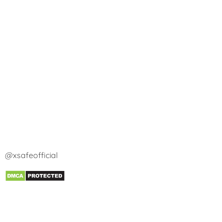
@xsafeofficial