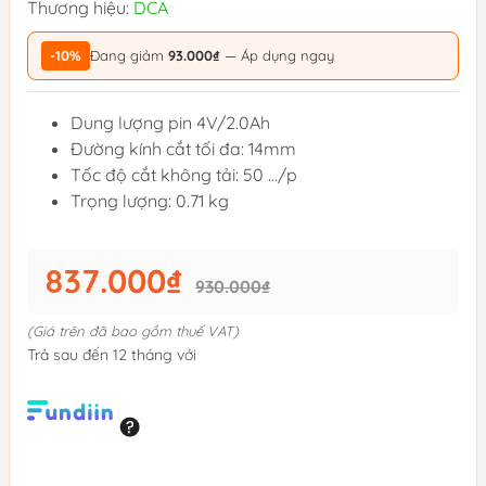
Thương hiệu:
DCA
-10%
Đang giảm
93.000₫
— Áp dụng ngay
Dung lượng pin 4V/2.0Ah
Đường kính cắt tối đa: 14mm
Tốc độ cắt không tải: 50 …/p
Trọng lượng: 0.71 kg
837.000₫
930.000₫
(Giá trên đã bao gồm thuế VAT)
Trả sau đến 12 tháng với