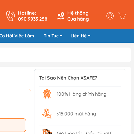
Hotline:
Hệ thống
090 9933 258
Cửa hàng
Cơ Hội Việc Làm
Tin Tức
Liên Hệ
Tại Sao Nên Chọn XSAFE?
100% Hàng chính hãng
>15,000 mặt hàng
Giá luôn tốt - Đầy đủ VAT