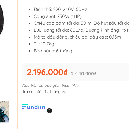
Điện thế: 220-240V~50Hz
Công suất: 750W (1HP)
Chiều cao bơm tối đa: 30 m; Độ hút sâu tối đ
Lưu lượng tối đa: 60L/p; Đường kính ống: 1"x1
Mô tơ dây đồng, chiều dài dây cáp: 0.15m
TL: 10.7kg
Bảo hành: 6 tháng
2.196.000₫
2.440.000₫
(Giá trên đã bao gồm thuế VAT)
Trả sau đến 12 tháng với