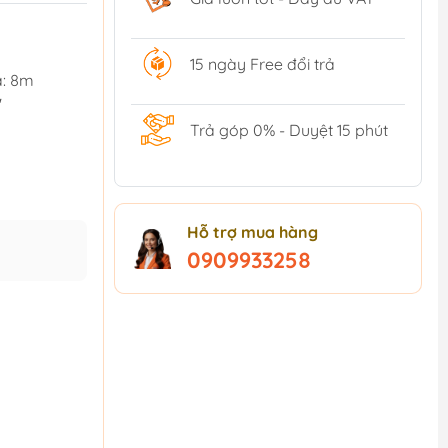
15 ngày Free đổi trả
a: 8m
"
Trả góp 0% - Duyệt 15 phút
Hỗ trợ mua hàng
0909933258