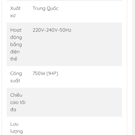
Xuất
Trung Quốc
xứ
Hoạt
220V-240V-50Hz
động
bằng
điện
thế
Công
750W (1HP)
suất
Chiều
cao tối
đa
Lưu
lượng