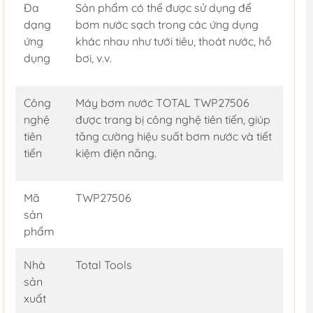
Đa
Sản phẩm có thể được sử dụng để
dạng
bơm nước sạch trong các ứng dụng
ứng
khác nhau như tưới tiêu, thoát nước, hồ
dụng
bơi, v.v.
Công
Máy bơm nước TOTAL TWP27506
nghệ
được trang bị công nghệ tiên tiến, giúp
tiên
tăng cường hiệu suất bơm nước và tiết
tiến
kiệm điện năng.
Mã
TWP27506
sản
phẩm
Nhà
Total Tools
sản
xuất