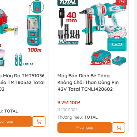
-17%
 Máy Đo TMT51036
Máy Bắn Đinh Bê Tông
Kéo TMT80532 Total
Không Chổi Than Dùng Pin
02
42V Total TCNLI420602
9.251.100₫
11.200.000₫
u:
TOTAL
Thương hiệu:
TOTAL
ua ngay
Mua ngay