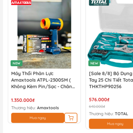
NEW
NEW
Máy Thổi Phản Lực
[Sale 8/8] Bộ Dụn
Amaxtools ATPL-2300SM (
Tay 25 Chi Tiết Tota
Không Kèm Pin/sạc - Chân
THKTHP90256
Pin Phổ Thông )
576.000₫
1.350.000₫
640.000₫
Thương hiệu:
Amaxtools
Thương hiệu:
TOTAL
Mua ngay
Mua ngay