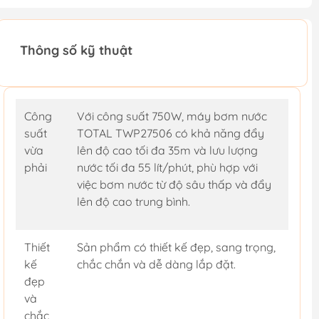
Thông số kỹ thuật
Công
Với công suất 750W, máy bơm nước
suất
TOTAL TWP27506 có khả năng đẩy
vừa
lên độ cao tối đa 35m và lưu lượng
phải
nước tối đa 55 lít/phút, phù hợp với
việc bơm nước từ độ sâu thấp và đẩy
lên độ cao trung bình.
Thiết
Sản phẩm có thiết kế đẹp, sang trọng,
kế
chắc chắn và dễ dàng lắp đặt.
đẹp
và
chắc