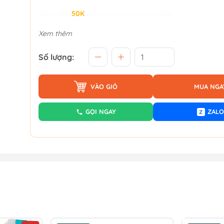
Giảm đến
50K
khi thanh toán qua Fundiin.
Xem thêm
Số lượng:
VÀO GIỎ
MUA NGA
GỌI NGAY
ZALO
Z