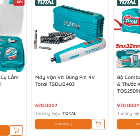
-10%
g Cụ Cầm
Máy Vặn Vít Dùng Pin 4V
Bộ Combo
l
Total TSDLI0403
& Thước 
TOS2509
620.000₫
970.000₫
Thương hiệu:
TOTAL
Thương hiệ
Mua ngay
M