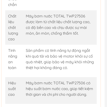
chắn
Chất
Máy bơm nước TOTAL TWP27506
liệu
được làm từ chất liệu chất lượng cao,
chất
có độ bền cao và chịu được sự mài
lượng
mòn, ăn mòn, chống thấm tốt.
cao
Tính
Sản phẩm có tính năng tự động ngắt
năng
khi quá tải và bảo vệ motor khỏi sự cố
an
quá nhiệt, giúp bảo vệ máy khỏi những
toàn
thiệt hại không đáng có.
Hiệu
Máy bơm nước TOTAL TWP27506 có
suất
hiệu suất bơm nước cao, giúp tiết kiệm
cao
thời gian và chi phí cho người dùng.