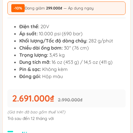
-10%
Đang giảm
299.000₫
— Áp dụng ngay
Điện thế:
20V
Áp suất:
10.000 psi (690 bar)
Khối lượng/Tốc độ dòng chảy:
282 g/phút
Chiều dài ống bơm:
30" (76 cm)
Trọng lượng:
3,45 kg
Dung tích mỡ:
16 oz (453 g) / 14,5 oz (411 g)
Pin & sạc:
Không kèm
Đóng gói:
Hộp màu
2.691.000₫
2.990.000₫
(Giá trên đã bao gồm thuế VAT)
Trả sau đến 12 tháng với