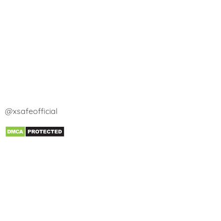
@xsafeofficial