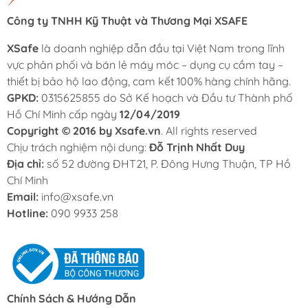
Công ty TNHH Kỹ Thuật và Thương Mại XSAFE
XSafe
là doanh nghiệp dẫn đầu tại Việt Nam trong lĩnh
vực phân phối và bán lẻ máy móc – dụng cụ cầm tay –
thiết bị bảo hộ lao động, cam kết 100% hàng chính hãng.
GPKD:
0315625855 do Sở Kế hoạch và Đầu tư Thành phố
Hồ Chí Minh cấp ngày
12/04/2019
Copyright © 2016 by Xsafe.vn
. All rights reserved
Chịu trách nghiệm nội dung:
Đỗ Trịnh Nhất Duy
Địa chỉ:
số 52 đường ĐHT21, P. Đông Hưng Thuận, TP Hồ
Chí Minh
Email:
info@xsafe.vn
Hotline:
090 9933 258
Chính Sách & Hướng Dẫn