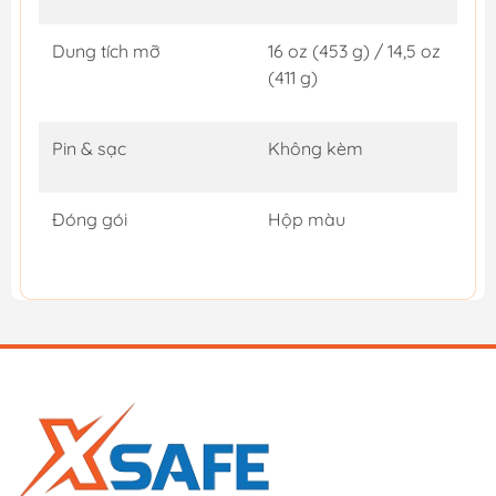
Dung tích mỡ
16 oz (453 g) / 14,5 oz
(411 g)
Pin & sạc
Không kèm
Đóng gói
Hộp màu