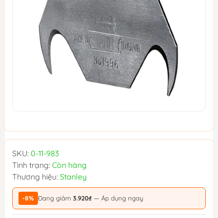
SKU:
0-11-983
Tình trạng:
Còn hàng
Thương hiệu:
Stanley
-8%
Đang giảm
3.920₫
— Áp dụng ngay