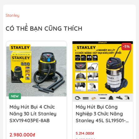
Stanley
CÓ THỂ BẠN CŨNG THÍCH
-5%
NEW
Máy Hút Bụi 4 Chức
Máy Hút Bụi Công
Năng 30 Lít Stanley
Nghiệp 3 Chức Năng
SXV19403PE-8AB
Stanley 45L SL19501-
12BA
5.214.000₫
2.980.000₫