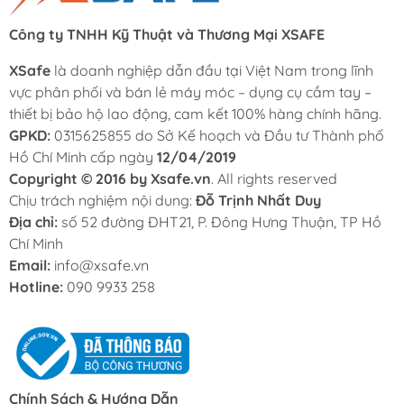
Công ty TNHH Kỹ Thuật và Thương Mại XSAFE
XSafe
là doanh nghiệp dẫn đầu tại Việt Nam trong lĩnh
vực phân phối và bán lẻ máy móc – dụng cụ cầm tay –
thiết bị bảo hộ lao động, cam kết 100% hàng chính hãng.
GPKD:
0315625855 do Sở Kế hoạch và Đầu tư Thành phố
Hồ Chí Minh cấp ngày
12/04/2019
Copyright © 2016 by Xsafe.vn
. All rights reserved
Chịu trách nghiệm nội dung:
Đỗ Trịnh Nhất Duy
Địa chỉ:
số 52 đường ĐHT21, P. Đông Hưng Thuận, TP Hồ
Chí Minh
Email:
info@xsafe.vn
Hotline:
090 9933 258
Chính Sách & Hướng Dẫn