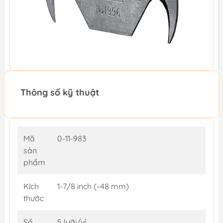
Thông số kỹ thuật
Mã
0-11-983
sản
phẩm
Kích
1-7/8 inch (~48 mm)
thước
Số
5 lưỡi/vỉ