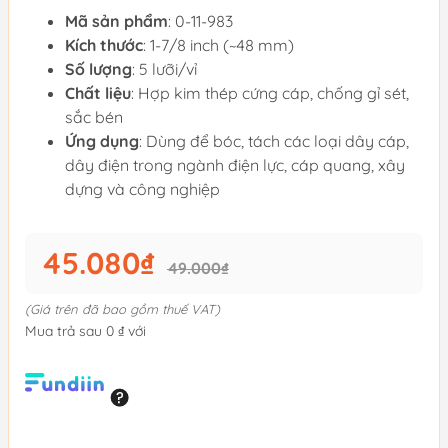
Mã sản phẩm
: 0-11-983
Kích thước
: 1-7/8 inch (~48 mm)
Số lượng
: 5 lưỡi/vỉ
Chất liệu
: Hợp kim thép cứng cáp, chống gỉ sét,
sắc bén
Ứng dụng
: Dùng để bóc, tách các loại dây cáp,
dây điện trong ngành điện lực, cáp quang, xây
dựng và công nghiệp
45.080₫
49.000₫
(Giá trên đã bao gồm thuế VAT)
Mua trả sau 0 ₫ với