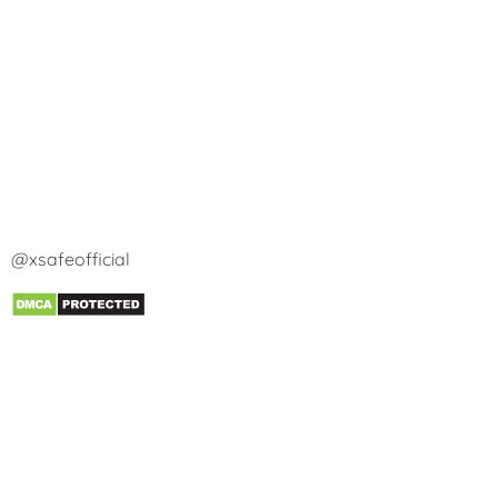
@xsafeofficial