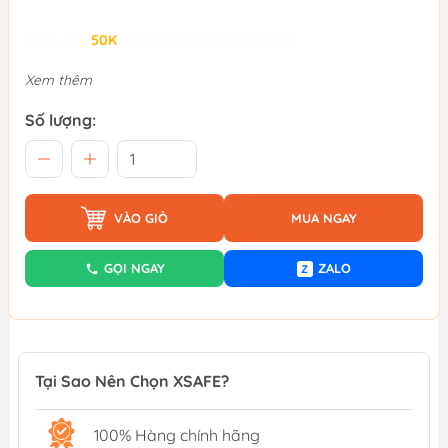
Giảm đến
50K
khi thanh toán qua Fundiin.
Xem thêm
Số lượng:
VÀO GIỎ
MUA NGAY
GỌI NGAY
ZALO
Z
Tại Sao Nên Chọn XSAFE?
100% Hàng chính hãng