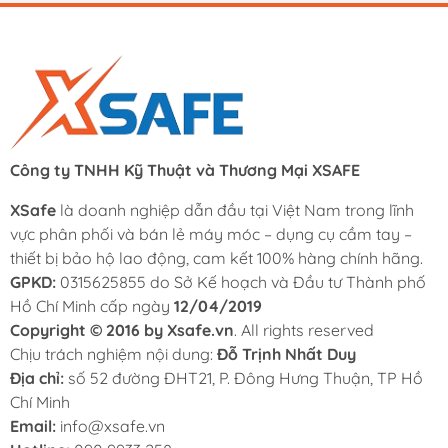
Công ty TNHH Kỹ Thuật và Thương Mại XSAFE
XSafe
là doanh nghiệp dẫn đầu tại Việt Nam trong lĩnh
vực phân phối và bán lẻ máy móc – dụng cụ cầm tay –
thiết bị bảo hộ lao động, cam kết 100% hàng chính hãng.
GPKD:
0315625855 do Sở Kế hoạch và Đầu tư Thành phố
Hồ Chí Minh cấp ngày
12/04/2019
Copyright © 2016 by Xsafe.vn
. All rights reserved
Chịu trách nghiệm nội dung:
Đỗ Trịnh Nhất Duy
Địa chỉ:
số 52 đường ĐHT21, P. Đông Hưng Thuận, TP Hồ
Chí Minh
Email:
info@xsafe.vn