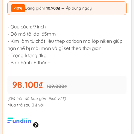
-10%
Đang giảm
10.900₫
— Áp dụng ngay
- Quy cách: 9 inch
- Độ mở tối đa: 65mm
- Kìm làm từ chất liệu thép carbon mạ lớp niken giúp
hạn chế bị mài mòn và gỉ sét theo thời gian
- Trọng lượng: 1kg
- Bảo hành: 6 tháng
98.100₫
109.000₫
(Giá trên đã bao gồm thuế VAT)
Mua trả sau 0 ₫ với