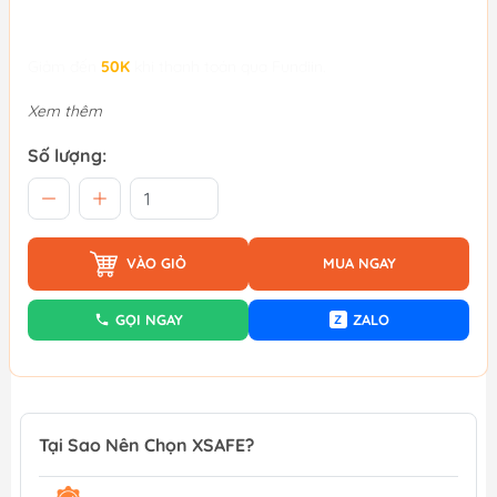
Giảm đến
50K
khi thanh toán qua Fundiin.
Xem thêm
Số lượng:
VÀO GIỎ
MUA NGAY
GỌI NGAY
ZALO
Z
Tại Sao Nên Chọn XSAFE?