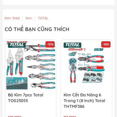
Kìm Total
|
Kìm
|
TOTAL
CÓ THỂ BẠN CŨNG THÍCH
-15%
-10%
Bộ Kìm 7pcs Total
Kìm Cắt Đa Năng 6
TOS23055
Trong 1 (8 Inch) Total
THTMF386