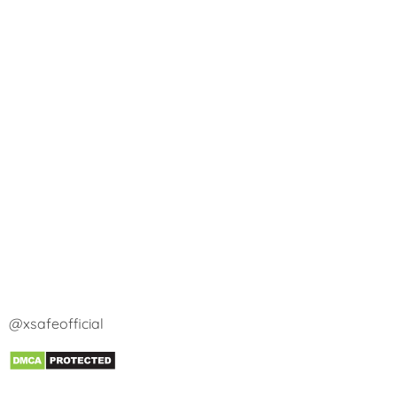
@xsafeofficial