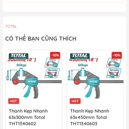
TOTAL
CÓ THỂ BẠN CŨNG THÍCH
-10%
-10%
HOT
HOT
Thanh Kẹp Nhanh
Thanh Kẹp Nhanh
63x300mm Total
63x450mm Total
THT1340602
THT1340603