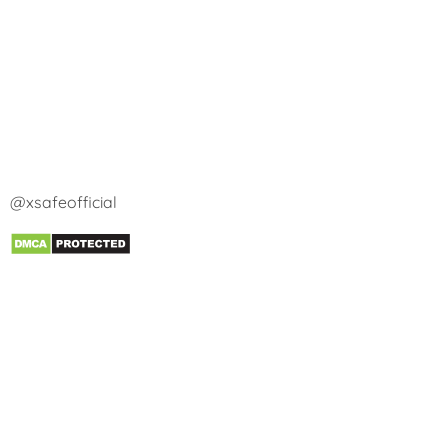
@xsafeofficial