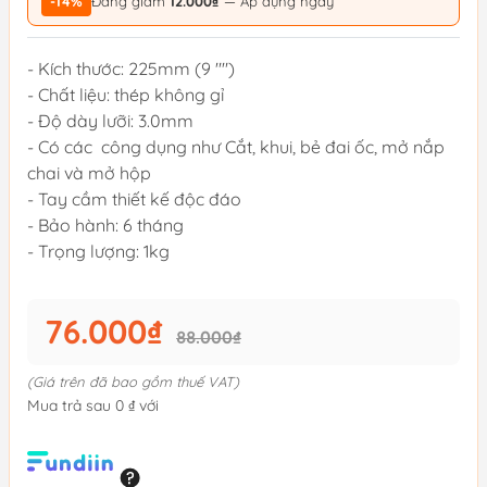
-14%
Đang giảm
12.000₫
— Áp dụng ngay
- Kích thước: 225mm (9 "")
- Chất liệu: thép không gỉ
- Độ dày lưỡi: 3.0mm
- Có các công dụng như Cắt, khui, bẻ đai ốc, mở nắp
chai và mở hộp
- Tay cầm thiết kế độc đáo
- Bảo hành: 6 tháng
- Trọng lượng: 1kg
76.000₫
88.000₫
(Giá trên đã bao gồm thuế VAT)
Mua trả sau 0 ₫ với