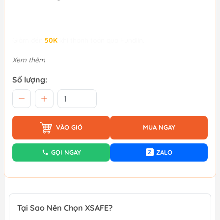
Giảm đến
50K
khi thanh toán qua Fundiin.
Xem thêm
Số lượng:
VÀO GIỎ
MUA NGAY
GỌI NGAY
ZALO
Z
Tại Sao Nên Chọn XSAFE?