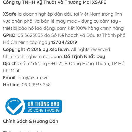
Công ty TNHH Kỹ Thuật và Thương Mại XSAFE
XSafe
là doanh nghiệp dẫn đầu tại Việt Nam trong lĩnh
vực phân phối và bán lẻ máy móc – dụng cụ cầm tay –
thiết bị bảo hộ lao động, cam kết 100% hàng chính hãng.
GPKD:
0315625855 do Sở Kế hoạch và Đầu tư Thành phố
Hồ Chí Minh cấp ngày
12/04/2019
Copyright © 2016 by Xsafe.vn
. All rights reserved
Chịu trách nghiệm nội dung:
Đỗ Trịnh Nhất Duy
Địa chỉ:
số 52 đường ĐHT21, P. Đông Hưng Thuận, TP Hồ
Chí Minh
Email:
info@xsafe.vn
Hotline:
090 9933 258
Chính Sách & Hướng Dẫn