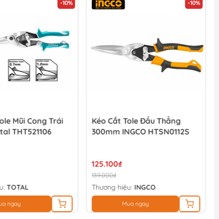
-10%
-10%
ole Mũi Cong Trái
Kéo Cắt Tole Đầu Thẳng
otal THT521106
300mm INGCO HTSN0112S
125.100₫
139.000₫
u:
TOTAL
Thương hiệu:
INGCO
ua ngay
Mua ngay