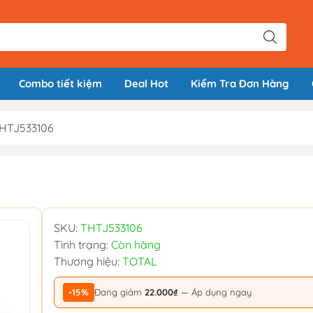
Combo tiết kiệm
Deal Hot
Kiểm Tra Đơn Hàng
THTJ533106
SKU:
THTJ533106
Tình trạng:
Còn hàng
Thương hiệu:
TOTAL
-15%
Đang giảm
22.000₫
— Áp dụng ngay