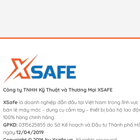
Công ty TNHH Kỹ Thuật và Thương Mại XSAFE
XSafe
là doanh nghiệp dẫn đầu tại Việt Nam trong lĩnh vực
bán lẻ máy móc – dụng cụ cầm tay – thiết bị bảo hộ lao độ
100% hàng chính hãng.
GPKD:
0315625855 do Sở Kế hoạch và Đầu tư Thành phố Hồ
ngày
12/04/2019
Copyright © 2016 by Xsafe.vn
. All rights reserved