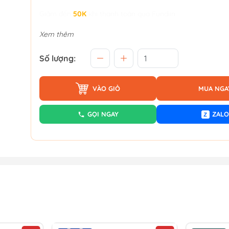
Giảm đến
50K
khi thanh toán qua Fundiin.
Xem thêm
Số lượng:
VÀO GIỎ
MUA NGA
GỌI NGAY
ZALO
Z