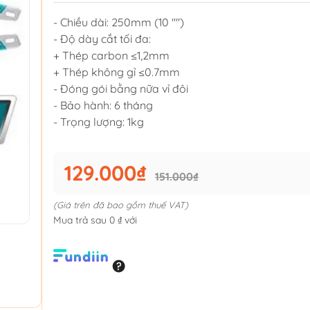
- Chiều dài: 250mm (10 "")
- Độ dày cắt tối đa:
+ Thép carbon ≤1,2mm
+ Thép không gỉ ≤0.7mm
- Đóng gói bằng nữa vỉ đôi
- Bảo hành: 6 tháng
- Trọng lượng: 1kg
129.000₫
151.000₫
(Giá trên đã bao gồm thuế VAT)
Mua trả sau 0 ₫ với