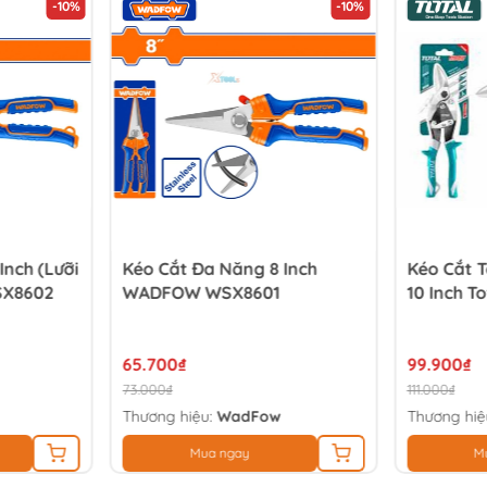
-10%
-10%
Inch (Lưỡi
Kéo Cắt Đa Năng 8 Inch
Kéo Cắt T
X8602
WADFOW WSX8601
10 Inch T
65.700₫
99.900₫
73.000₫
111.000₫
Thương hiệu:
WadFow
Thương hiệ
Mua ngay
M