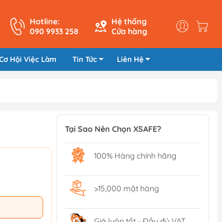
Hotline:
Hệ thống
090 9933 258
Cửa hàng
Cơ Hội Việc Làm
Tin Tức
Liên Hệ
Tại Sao Nên Chọn XSAFE?
100% Hàng chính hãng
>15,000 mặt hàng
Giá luôn tốt - Đầy đủ VAT