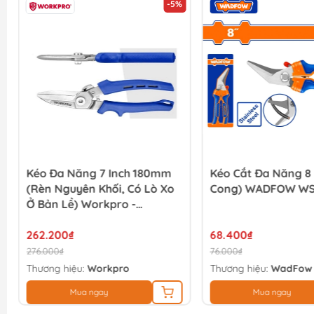
-5%
Kéo Đa Năng 7 Inch 180mm
Kéo Cắt Đa Năng 8 
(Rèn Nguyên Khối, Có Lò Xo
Cong) WADFOW WS
Ở Bản Lề) Workpro -
WP214035
262.200₫
68.400₫
276.000₫
76.000₫
Thương hiệu:
Workpro
Thương hiệu:
WadFow
Mua ngay
Mua ngay