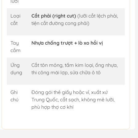
lưỡi
Loại
Cắt phải (right cut)
(lưỡi cắt lệch phải,
cắt
tiện cắt đường cong phải)
Tay
Nhựa chống trượt + lò xo hồi vị
cầm
Ứng
Cắt tôn mỏng, tấm kim loại, ống nhựa,
dụng
thi công mái lợp, sửa chữa ô tô
Ghi
Đóng gói thẻ giấy hoặc vỉ, xuất xứ
chú
Trung Quốc, cắt sạch, không mẻ lưỡi,
phù hợp thợ cơ khí