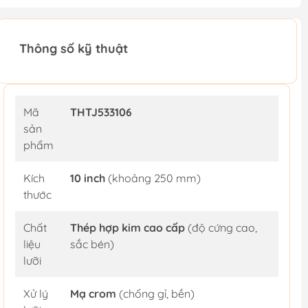
Thông số kỹ thuật
Mã
THTJ533106
sản
phẩm
Kích
10 inch
(khoảng 250 mm)
thước
Chất
Thép hợp kim cao cấp
(độ cứng cao,
liệu
sắc bén)
lưỡi
Xử lý
Mạ crom
(chống gỉ, bền)