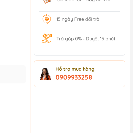
15 ngày Free đổi trả
Trả góp 0% - Duyệt 15 phút
Hỗ trợ mua hàng
0909933258