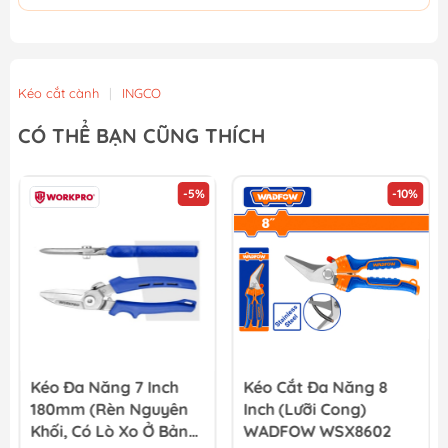
Kéo cắt cành
|
INGCO
CÓ THỂ BẠN CŨNG THÍCH
-5%
-10%
Kéo Đa Năng 7 Inch
Kéo Cắt Đa Năng 8
180mm (Rèn Nguyên
Inch (Lưỡi Cong)
Khối, Có Lò Xo Ở Bản
WADFOW WSX8602