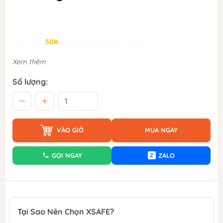
Giảm đến
50K
khi thanh toán qua Fundiin.
Xem thêm
Số lượng:
VÀO GIỎ
MUA NGAY
GỌI NGAY
ZALO
Z
Tại Sao Nên Chọn XSAFE?