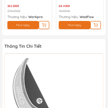
Lề) Workpro -
WP214035
262.200₫
68.400₫
276.000₫
76.000₫
Thương hiệu:
Workpro
Thương hiệu:
WadFow
Mua ngay
Mua ngay
Thông Tin Chi Tiết