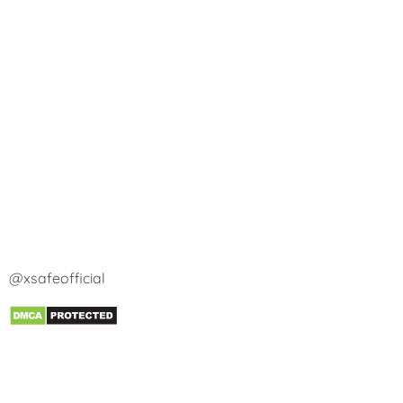
@xsafeofficial