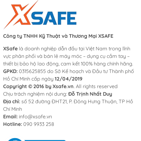
Công ty TNHH Kỹ Thuật và Thương Mại XSAFE
XSafe
là doanh nghiệp dẫn đầu tại Việt Nam trong lĩnh
vực phân phối và bán lẻ máy móc – dụng cụ cầm tay –
thiết bị bảo hộ lao động, cam kết 100% hàng chính hãng.
GPKD:
0315625855 do Sở Kế hoạch và Đầu tư Thành phố
Hồ Chí Minh cấp ngày
12/04/2019
Copyright © 2016 by Xsafe.vn
. All rights reserved
Chịu trách nghiệm nội dung:
Đỗ Trịnh Nhất Duy
Địa chỉ:
số 52 đường ĐHT21, P. Đông Hưng Thuận, TP Hồ
Chí Minh
Email:
info@xsafe.vn
Hotline:
090 9933 258