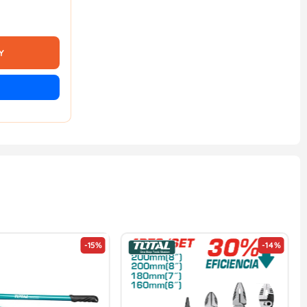
Y
-15%
-14%