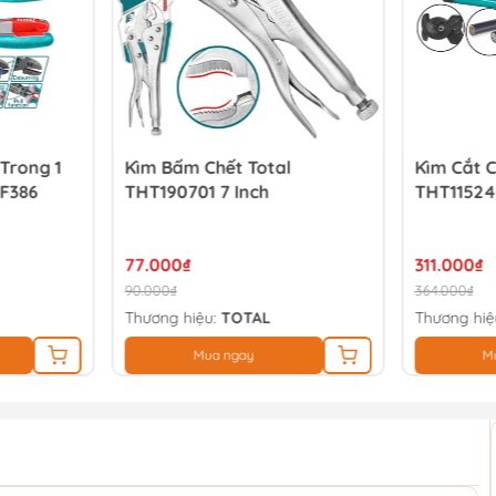
Trong 1
Kìm Bấm Chết Total
Kìm Cắt C
MF386
THT190701 7 Inch
THT11524
77.000₫
311.000₫
90.000₫
364.000₫
Thương hiệu:
TOTAL
Thương hiệ
Mua ngay
M