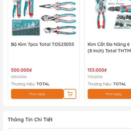
Bộ Kìm 7pcs Total TOS23055
Kìm Cắt Đa Năng 6 
(8 Inch) Total THT
500.000₫
153.000₫
585.000₫
170.000₫
Thương hiệu:
TOTAL
Thương hiệu:
TOTAL
Mua ngay
Mua ngay
Thông Tin Chi Tiết