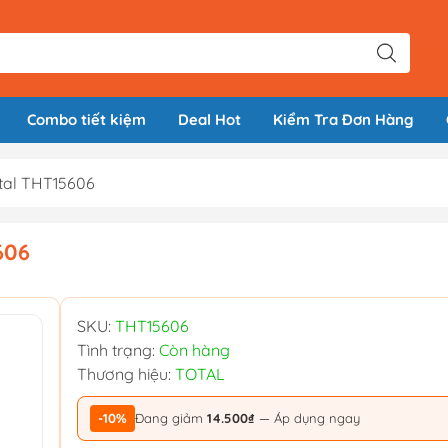
Combo tiết kiệm
Deal Hot
Kiểm Tra Đơn Hàng
tal THT15606
606
SKU:
THT15606
Tình trạng:
Còn hàng
Thương hiệu:
TOTAL
-10%
Đang giảm
14.500₫
— Áp dụng ngay