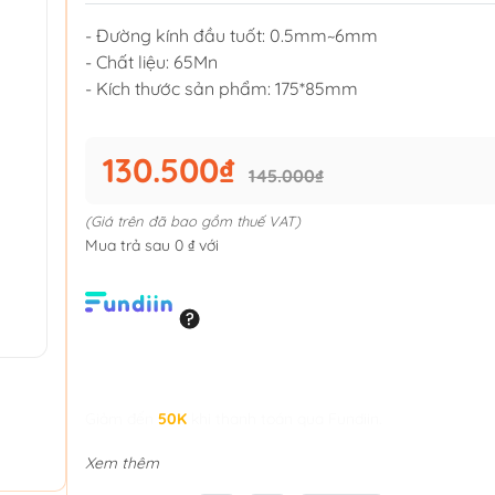
- Đường kính đầu tuốt: 0.5mm~6mm
- Chất liệu: 65Mn
- Kích thước sản phẩm: 175*85mm
130.500₫
145.000₫
(Giá trên đã bao gồm thuế VAT)
Mua trả sau 0 ₫ với
Giảm đến
50K
khi thanh toán qua Fundiin.
Xem thêm