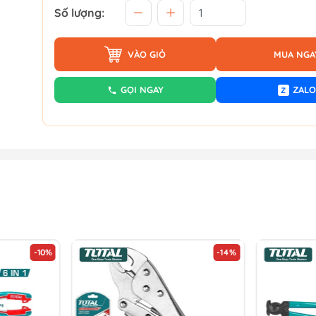
Số lượng:
VÀO GIỎ
MUA NGA
GỌI NGAY
ZALO
Z
-10%
-14%