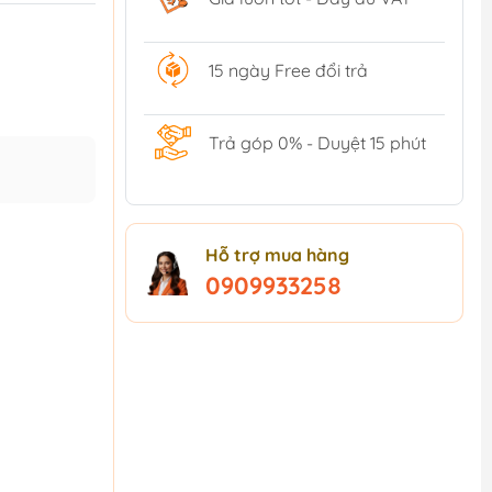
15 ngày Free đổi trả
Trả góp 0% - Duyệt 15 phút
Hỗ trợ mua hàng
0909933258