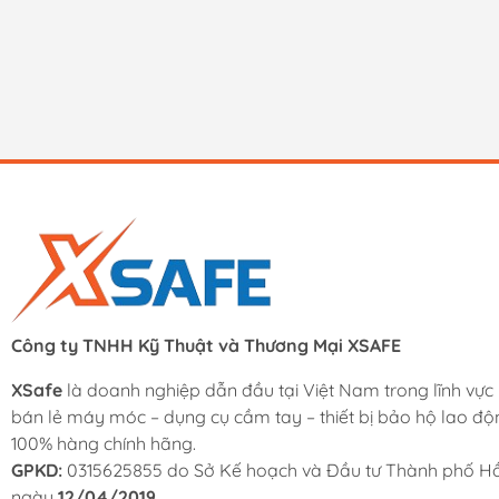
Công ty TNHH Kỹ Thuật và Thương Mại XSAFE
XSafe
là doanh nghiệp dẫn đầu tại Việt Nam trong lĩnh vực
bán lẻ máy móc – dụng cụ cầm tay – thiết bị bảo hộ lao độ
100% hàng chính hãng.
GPKD:
0315625855 do Sở Kế hoạch và Đầu tư Thành phố Hồ
ngày
12/04/2019