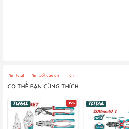
Kìm Total
|
Kìm tuốt dây điện
|
Kìm
CÓ THỂ BẠN CŨNG THÍCH
-15%