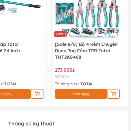
HOT
áp Total
[Sale 8/8] Bộ 4 Kềm Chuyên
6 24 Inch
Dụng Tay Cầm TPR Total
THT2K0488
273.000₫
319.000₫
u:
TOTAL
Thương hiệu:
TOTAL
ua ngay
Mua ngay
Thông số kỹ thuật