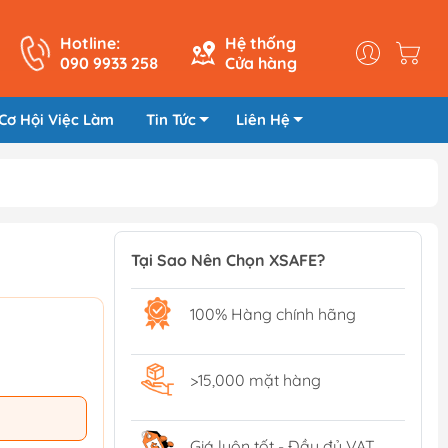
Hotline:
Hệ thống
090 9933 258
Cửa hàng
Cơ Hội Việc Làm
Tin Tức
Liên Hệ
Tại Sao Nên Chọn XSAFE?
100% Hàng chính hãng
>15,000 mặt hàng
Giá luôn tốt - Đầy đủ VAT