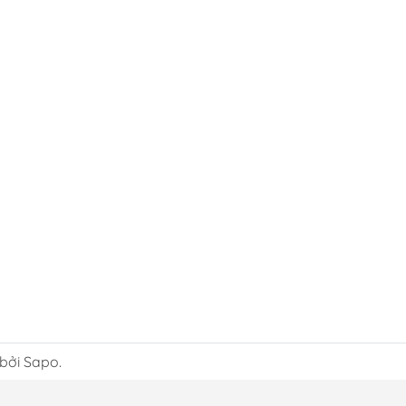
 bởi Sapo.