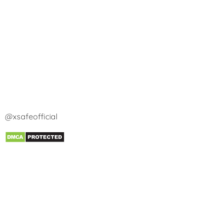
@xsafeofficial