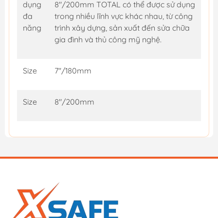
dụng
8"/200mm TOTAL có thể được sử dụng
đa
trong nhiều lĩnh vực khác nhau, từ công
năng
trình xây dựng, sản xuất đến sửa chữa
gia đình và thủ công mỹ nghệ.
Size
7''/180mm
Size
8"/200mm