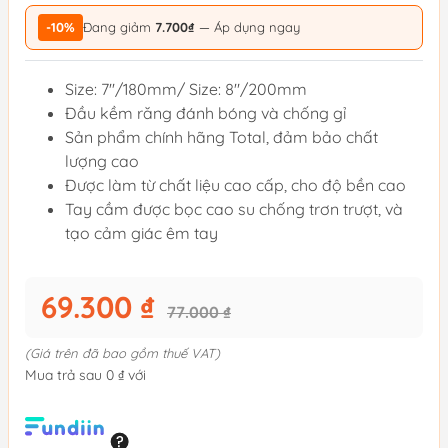
-10%
Đang giảm
7.700₫
— Áp dụng ngay
Size: 7''/180mm/ Size: 8"/200mm
Đầu kềm răng đánh bóng và chống gỉ
Sản phẩm chính hãng Total, đảm bảo chất
lượng cao
Được làm từ chất liệu cao cấp, cho độ bền cao
Tay cầm được bọc cao su chống trơn trượt, và
tạo cảm giác êm tay
69.300 ₫
77.000 ₫
(Giá trên đã bao gồm thuế VAT)
Mua trả sau 0 ₫ với