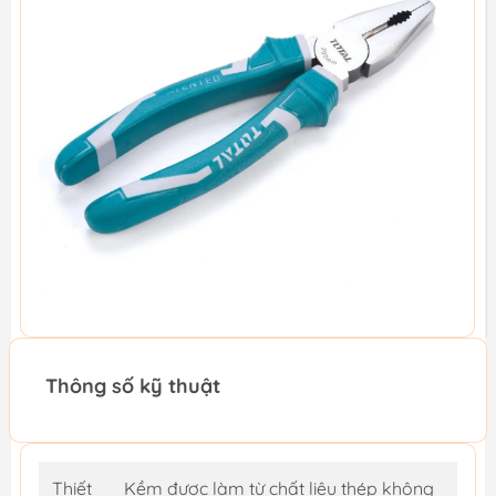
Thông số kỹ thuật
Thiết
Kềm được làm từ chất liệu thép không