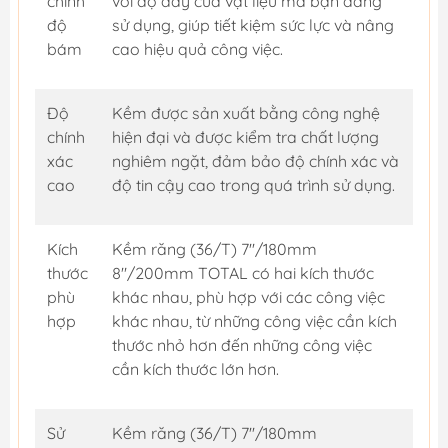
chỉnh
với độ dày của vật liệu mà bạn đang
độ
sử dụng, giúp tiết kiệm sức lực và nâng
bám
cao hiệu quả công việc.
Độ
Kềm được sản xuất bằng công nghệ
chính
hiện đại và được kiểm tra chất lượng
xác
nghiêm ngặt, đảm bảo độ chính xác và
cao
độ tin cậy cao trong quá trình sử dụng.
Kích
Kềm răng (36/T) 7''/180mm
thước
8"/200mm TOTAL có hai kích thước
phù
khác nhau, phù hợp với các công việc
hợp
khác nhau, từ những công việc cần kích
thước nhỏ hơn đến những công việc
cần kích thước lớn hơn.
Sử
Kềm răng (36/T) 7''/180mm