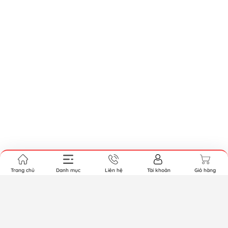
Trang chủ
Danh mục
Liên hệ
Tài khoản
Giỏ hàng
Copyright © 2019 by Xsafe.vn. All rights reserved. Cung
cấp bởi Sapo.