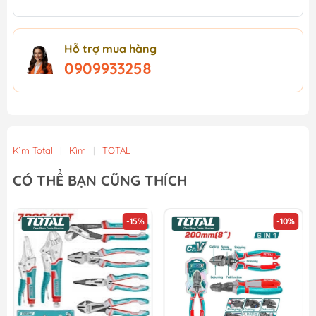
Hỗ trợ mua hàng
0909933258
Kìm Total
|
Kìm
|
TOTAL
CÓ THỂ BẠN CŨNG THÍCH
-15%
-10%