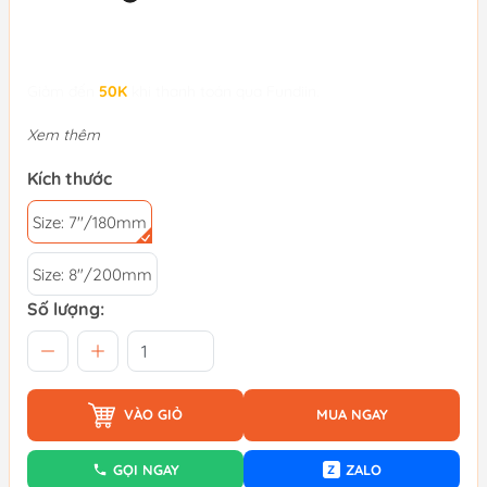
Giảm đến
50K
khi thanh toán qua Fundiin.
Xem thêm
Kích thước
Size: 7''/180mm
Size: 8"/200mm
Số lượng:
VÀO GIỎ
MUA NGAY
GỌI NGAY
ZALO
Z