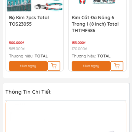
Bộ Kìm 7pcs Total
Kìm Cắt Đa Năng 6
TOS23055
Trong 1 (8 Inch) Total
THTMF386
500.000₫
153.000₫
585.000₫
170.000₫
Thương hiệu:
TOTAL
Thương hiệu:
TOTAL
Mua ngay
Mua ngay
Thông Tin Chi Tiết