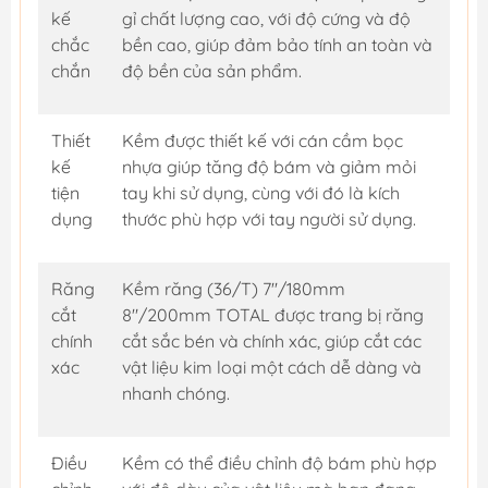
kế
gỉ chất lượng cao, với độ cứng và độ
chắc
bền cao, giúp đảm bảo tính an toàn và
chắn
độ bền của sản phẩm.
Thiết
Kềm được thiết kế với cán cầm bọc
kế
nhựa giúp tăng độ bám và giảm mỏi
tiện
tay khi sử dụng, cùng với đó là kích
dụng
thước phù hợp với tay người sử dụng.
Răng
Kềm răng (36/T) 7''/180mm
cắt
8"/200mm TOTAL được trang bị răng
chính
cắt sắc bén và chính xác, giúp cắt các
xác
vật liệu kim loại một cách dễ dàng và
nhanh chóng.
Điều
Kềm có thể điều chỉnh độ bám phù hợp