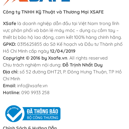
Công ty TNHH Kỹ Thuật và Thương Mại XSAFE
XSafe
là doanh nghiệp dẫn đầu tại Việt Nam trong lĩnh
vực phân phối và bán lẻ máy móc – dụng cụ cầm tay –
thiết bị bảo hộ lao động, cam kết 100% hàng chính hãng.
GPKD:
0315625855 do Sở Kế hoạch và Đầu tư Thành phố
Hồ Chí Minh cấp ngày
12/04/2019
Copyright © 2016 by Xsafe.vn
. All rights reserved
Chịu trách nghiệm nội dung:
Đỗ Trịnh Nhất Duy
Địa chỉ:
số 52 đường ĐHT21, P. Đông Hưng Thuận, TP Hồ
Chí Minh
Email:
info@xsafe.vn
Hotline:
090 9933 258
Chính Sách & Hướng Dẫn