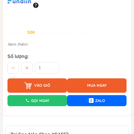
Giảm đến
50K
khi thanh toán qua Fundiin.
Xem thêm
Số lượng:
VÀO GIỎ
MUA NGAY
GỌI NGAY
ZALO
Z