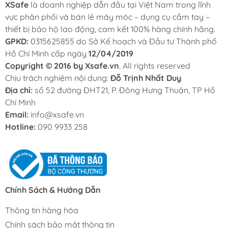
XSafe
là doanh nghiệp dẫn đầu tại Việt Nam trong lĩnh
vực phân phối và bán lẻ máy móc – dụng cụ cầm tay –
thiết bị bảo hộ lao động, cam kết 100% hàng chính hãng.
GPKD:
0315625855 do Sở Kế hoạch và Đầu tư Thành phố
Hồ Chí Minh cấp ngày
12/04/2019
Copyright © 2016 by Xsafe.vn
. All rights reserved
Chịu trách nghiệm nội dung:
Đỗ Trịnh Nhất Duy
Địa chỉ:
số 52 đường ĐHT21, P. Đông Hưng Thuận, TP Hồ
Chí Minh
Email:
info@xsafe.vn
Hotline:
090 9933 258
Chính Sách & Hướng Dẫn
Thông tin hàng hóa
Chính sách bảo mật thông tin