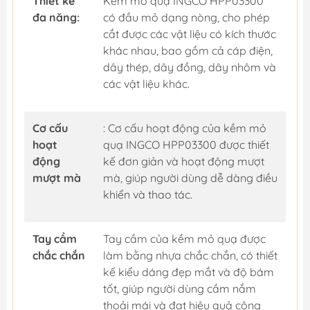
Thiết kế
Kềm mỏ quạ INGCO HPP03300
đa năng:
có đầu mỏ dạng nòng, cho phép
cắt được các vật liệu có kích thước
khác nhau, bao gồm cả cáp điện,
dây thép, dây đồng, dây nhôm và
các vật liệu khác.
Cơ cấu
: Cơ cấu hoạt động của kềm mỏ
hoạt
quạ INGCO HPP03300 được thiết
động
kế đơn giản và hoạt động mượt
mượt mà
mà, giúp người dùng dễ dàng điều
khiển và thao tác.
Tay cầm
Tay cầm của kềm mỏ quạ được
chắc chắn
làm bằng nhựa chắc chắn, có thiết
kế kiểu dáng đẹp mắt và độ bám
tốt, giúp người dùng cầm nắm
thoải mái và đạt hiệu quả công