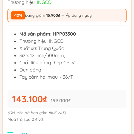
Thương hiệu:
INGCO
-10%
Đang giảm
15.900₫
— Áp dụng ngay
Mã sản phẩm: HPP03300
Thương hiệu: INGCO
Xuất xứ: Trung Quốc
Size: 12 inch/300mm,
Chất liệu bằng thép CR-V
Đen bóng
Tay cầm hai màu. - 36/T
143.100₫
159.000₫
(Giá trên đã bao gồm thuế VAT)
Mua trả sau 0 ₫ với