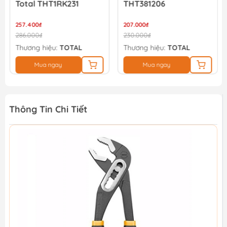
Total THT1RK231
THT381206
257.400₫
207.000₫
286.000₫
230.000₫
Thương hiệu:
TOTAL
Thương hiệu:
TOTAL
Mua ngay
Mua ngay
Thông Tin Chi Tiết