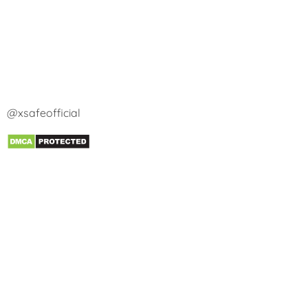
@xsafeofficial