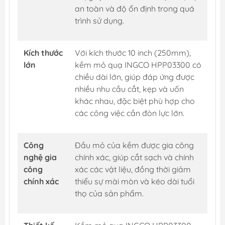
an toàn và độ ổn định trong quá
trình sử dụng.
Kích thước
Với kích thước 10 inch (250mm),
lớn
kềm mỏ quạ INGCO HPP03300 có
chiều dài lớn, giúp đáp ứng được
nhiều nhu cầu cắt, kẹp và uốn
khác nhau, đặc biệt phù hợp cho
các công việc cần đòn lực lớn.
Công
Đầu mỏ của kềm được gia công
nghệ gia
chính xác, giúp cắt sạch và chính
công
xác các vật liệu, đồng thời giảm
chính xác
thiểu sự mài mòn và kéo dài tuổi
thọ của sản phẩm.