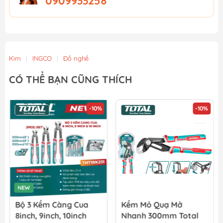
0909933258
Kìm
|
INGCO
|
Đồ nghề
CÓ THỂ BẠN CŨNG THÍCH
-10%
-10%
NEW
Bộ 3 Kềm Càng Cua
Kềm Mỏ Quạ Mở
8inch, 9inch, 10inch
Nhanh 300mm Total