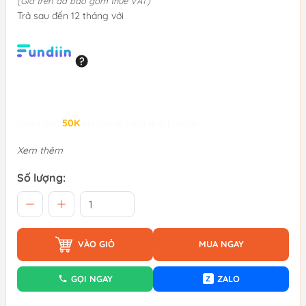
(Giá trên đã bao gồm thuế VAT)
Trả sau đến 12 tháng với
Giảm đến
50K
khi thanh toán qua Fundiin.
Xem thêm
Số lượng:
VÀO GIỎ
MUA NGAY
GỌI NGAY
ZALO
Z