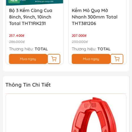
NEW
Bộ 3 Kềm Càng Cua
Kềm Mỏ Quạ Mở
8inch, 9inch, 10inch
Nhanh 300mm Total
Total THT1RK231
THT381206
257.400₫
207.000₫
286.000₫
230.000₫
Thương hiệu:
TOTAL
Thương hiệu:
TOTAL
Mua ngay
Mua ngay
Thông Tin Chi Tiết