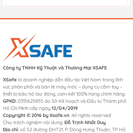
Công ty TNHH Kỹ Thuật và Thương Mại XSAFE
XSafe
là doanh nghiệp dẫn đầu tại Việt Nam trong lĩnh
vực phân phối và bán lẻ máy móc – dụng cụ cầm tay –
thiết bị bảo hộ lao động, cam kết 100% hàng chính hãng.
GPKD:
0315625855 do Sở Kế hoạch và Đầu tư Thành phố
Hồ Chí Minh cấp ngày
12/04/2019
Copyright © 2016 by Xsafe.vn
. All rights reserved
Chịu trách nghiệm nội dung:
Đỗ Trịnh Nhất Duy
Địa chỉ:
số 52 đường ĐHT21, P. Đông Hưng Thuận, TP Hồ