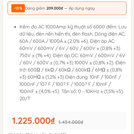
-15%
Đang giảm
209.000₫
— Áp dụng ngay
Kềm đo AC 1000Amp kỹ thuật số 6000 đếm. Lưu
dữ liệu, đèn nền hiển thị, đèn flash. Dòng điện AC:
60A / 600A / 1000A ± (2.0% +6). Điện áp AC:
60mV / 600mV / 6V / 60V / 600V ± (0,8% +3)
750V ± (1% +4). Điện áp DC: 60mV / 600mV / 6V
/ 60V / 600V ± (0,7% +3) 1000V ± (0,8% +2). Điện
trở: 600Ω / 6kΩ / 60kΩ / 600kΩ / 6MΩ ± (0,8%
+3) 60MΩ ± (1,2% +3) Điện dung: 10nF / 100nF /
1000nF / 10? F / 100? F / 1000? F / 10mF /
100mF ± (4,0% +5). Tần số: 0 ~ 10KHz ± (1,5% +5).
20/T
1.225.000₫
1.434.000₫