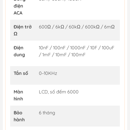
điện
ACA
Điện trở
600Ω / 6kΩ / 60kΩ / 600kΩ / 6mΩ
Ω
Điện
10nF / 100nF / 1000nF / 10F / 100uF
dung
/ 1mF / 10mF / 100mF
Tần số
0~10KHz
Màn
LCD, số đếm 6000
hình
Bảo
6 tháng
hành