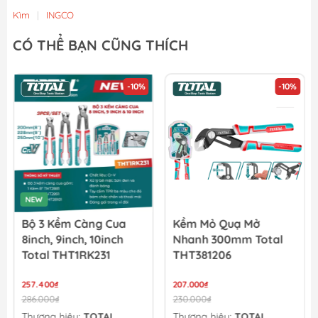
Kìm
|
INGCO
CÓ THỂ BẠN CŨNG THÍCH
-10%
-10%
NEW
Bộ 3 Kềm Càng Cua
Kềm Mỏ Quạ Mở
8inch, 9inch, 10inch
Nhanh 300mm Total
Total THT1RK231
THT381206
257.400₫
207.000₫
286.000₫
230.000₫
Thương hiệu:
TOTAL
Thương hiệu:
TOTAL