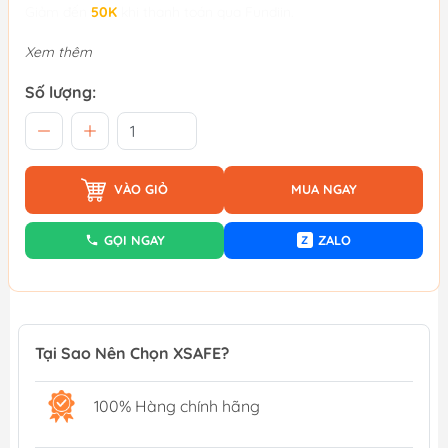
Giảm đến
50K
khi thanh toán qua Fundiin.
Xem thêm
Số lượng:
VÀO GIỎ
MUA NGAY
GỌI NGAY
ZALO
Z
Tại Sao Nên Chọn XSAFE?
100% Hàng chính hãng