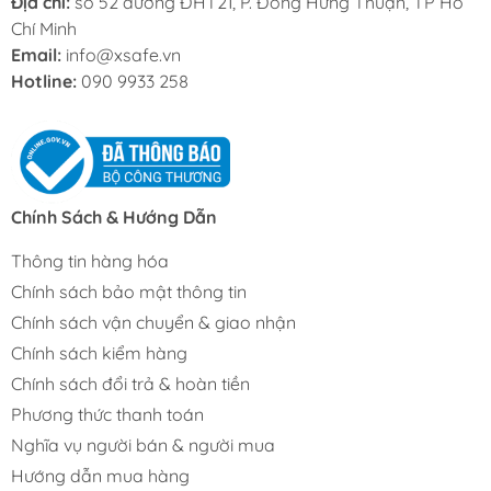
Địa chỉ:
số 52 đường ĐHT21, P. Đông Hưng Thuận, TP Hồ
Chí Minh
Email:
info@xsafe.vn
Hotline:
090 9933 258
Chính Sách & Hướng Dẫn
Thông tin hàng hóa
Chính sách bảo mật thông tin
Chính sách vận chuyển & giao nhận
Chính sách kiểm hàng
Chính sách đổi trả & hoàn tiền
Phương thức thanh toán
Nghĩa vụ người bán & người mua
Hướng dẫn mua hàng