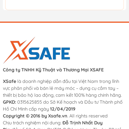
Công ty TNHH Kỹ Thuật và Thương Mại XSAFE
XSafe
là doanh nghiệp dẫn đầu tại Việt Nam trong lĩnh
vực phân phối và bán lẻ máy móc – dụng cụ cầm tay –
thiết bị bảo hộ lao động, cam kết 100% hàng chính hãng.
GPKD:
0315625855 do Sở Kế hoạch và Đầu tư Thành phố
Hồ Chí Minh cấp ngày
12/04/2019
Copyright © 2016 by Xsafe.vn
. All rights reserved
Chịu trách nghiệm nội dung:
Đỗ Trịnh Nhất Duy