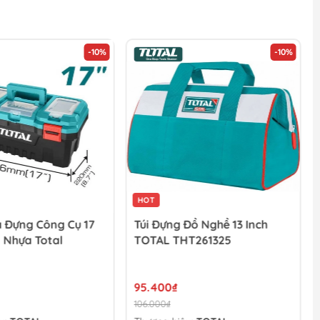
-10%
-10%
HOT
 Đựng Công Cụ 17
Túi Đựng Đồ Nghề 13 Inch
 Nhựa Total
TOTAL THT261325
95.400₫
106.000₫