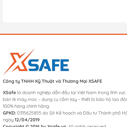
Công ty TNHH Kỹ Thuật và Thương Mại XSAFE
XSafe
là doanh nghiệp dẫn đầu tại Việt Nam trong lĩnh vực
bán lẻ máy móc – dụng cụ cầm tay – thiết bị bảo hộ lao độ
100% hàng chính hãng.
GPKD:
0315625855 do Sở Kế hoạch và Đầu tư Thành phố Hồ
ngày
12/04/2019
Copyright © 2016 by Xsafe.vn
. All rights reserved