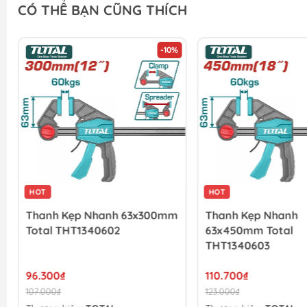
CÓ THỂ BẠN CŨNG THÍCH
-10%
HOT
HOT
Thanh Kẹp Nhanh 63x300mm
Thanh Kẹp Nhanh
Total THT1340602
63x450mm Total
THT1340603
96.300₫
110.700₫
107.000₫
123.000₫