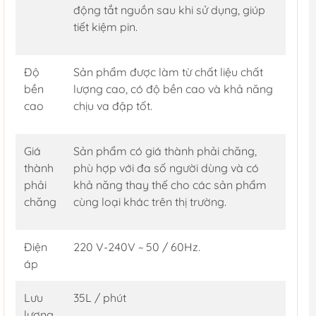
động tắt nguồn sau khi sử dụng, giúp
tiết kiệm pin.
Độ
Sản phẩm được làm từ chất liệu chất
bền
lượng cao, có độ bền cao và khả năng
cao
chịu va đập tốt.
Giá
Sản phẩm có giá thành phải chăng,
thành
phù hợp với đa số người dùng và có
phải
khả năng thay thế cho các sản phẩm
chăng
cùng loại khác trên thị trường.
Điện
220 V-240V ~ 50 / 60Hz.
áp
Lưu
35L / phút
lượng