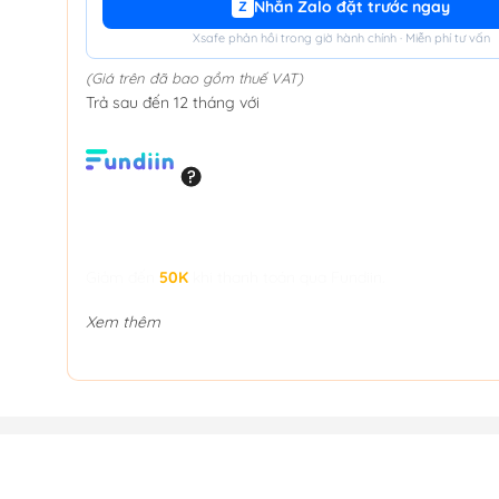
Nhắn Zalo đặt trước ngay
Z
Xsafe phản hồi trong giờ hành chính · Miễn phí tư vấn
(Giá trên đã bao gồm thuế VAT)
Trả sau đến 12 tháng với
Giảm đến
50K
khi thanh toán qua Fundiin.
Xem thêm