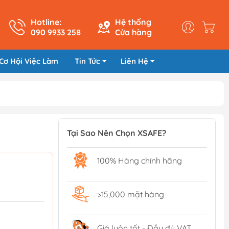
Hotline:
Hệ thống
090 9933 258
Cửa hàng
Cơ Hội Việc Làm
Tin Tức
Liên Hệ
Tại Sao Nên Chọn XSAFE?
100% Hàng chính hãng
>15,000 mặt hàng
Giá luôn tốt - Đầy đủ VAT