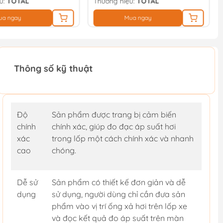
u:
TOTAL
Thương hiệu:
TOTAL
ua ngay
Mua ngay
Thông số kỹ thuật
Độ
Sản phẩm được trang bị cảm biến
chính
chính xác, giúp đo đạc áp suất hơi
xác
trong lốp một cách chính xác và nhanh
cao
chóng.
Dễ sử
Sản phẩm có thiết kế đơn giản và dễ
dụng
sử dụng, người dùng chỉ cần đưa sản
phẩm vào vị trí ống xả hơi trên lốp xe
và đọc kết quả đo áp suất trên màn