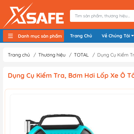
Trang Chủ
Về Chúng Tôi
Danh mục sản phẩm
Máy nén khí, bơm hơi
Máy hàn điện
Thiết bị nâng hạ, vận chuyển
Thiết bị đo
Thiết bị dùng điện
Thiết bị dùng pin
Thiết bị đựng lưu trữ
Thiết bị bảo hộ lao động
Trang chủ
/
Thương hiệu
/
TOTAL
/
Dụng Cụ Kiểm Tr
Dụng Cụ Kiểm Tra, Bơm Hơi Lốp Xe Ô Tô 