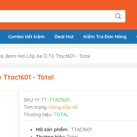
Combo tiết kiệm
Deal Hot
Kiểm Tra Đơn Hàng
a, Bơm Hơi Lốp Xe Ô Tô Ttac1601 - Total
Ttac1601 - Total
SKU:
M-TT-TTAC1601
Tình trạng:
Hàng sắp về
Thương hiệu:
TOTAL
Mã sản phẩm:
TTAC1601
Thương hiệu:
Total