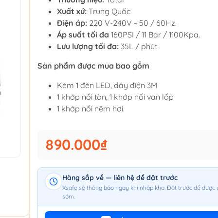
Xuất xứ:
Trung Quốc
Điện áp:
220 V-240V ~ 50 / 60Hz.
Áp suất tối đa
160PSI / 11 Bar / 1100Kpa.
Lưu lượng tối đa:
35L / phút
Sản phẩm được mua bao gồm
Kèm 1 đèn LED, dây điện 3M
1 khớp nối tòn, 1 khớp nối van lốp
1 khớp nối nệm hơi.
890.000₫
Hàng sắp về — liên hệ để đặt trước
Xsafe sẽ thông báo ngay khi nhập kho. Đặt trước để được 
sớm.