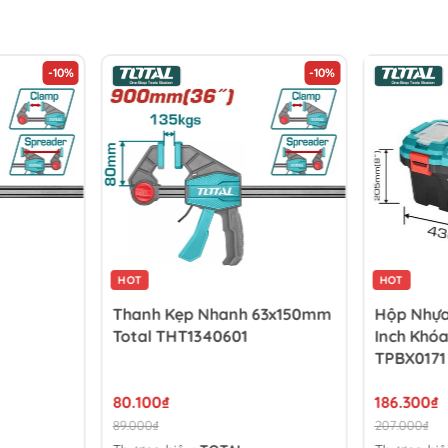
-10%
-10%
HOT
HOT
Thanh Kẹp Nhanh 63x150mm
Hộp Nhựa
Total THT1340601
Inch Khóa
TPBX0171
80.100₫
186.300₫
89.000₫
207.000₫