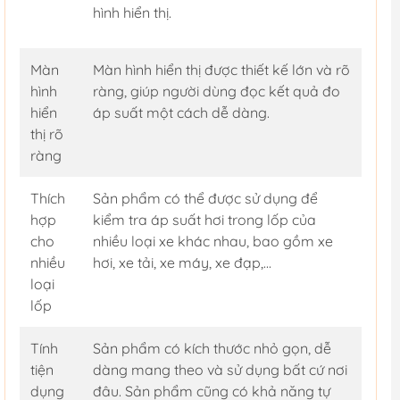
hình hiển thị.
Màn
Màn hình hiển thị được thiết kế lớn và rõ
hình
ràng, giúp người dùng đọc kết quả đo
hiển
áp suất một cách dễ dàng.
thị rõ
ràng
Thích
Sản phẩm có thể được sử dụng để
hợp
kiểm tra áp suất hơi trong lốp của
cho
nhiều loại xe khác nhau, bao gồm xe
nhiều
hơi, xe tải, xe máy, xe đạp,...
loại
lốp
Tính
Sản phẩm có kích thước nhỏ gọn, dễ
tiện
dàng mang theo và sử dụng bất cứ nơi
dụng
đâu. Sản phẩm cũng có khả năng tự