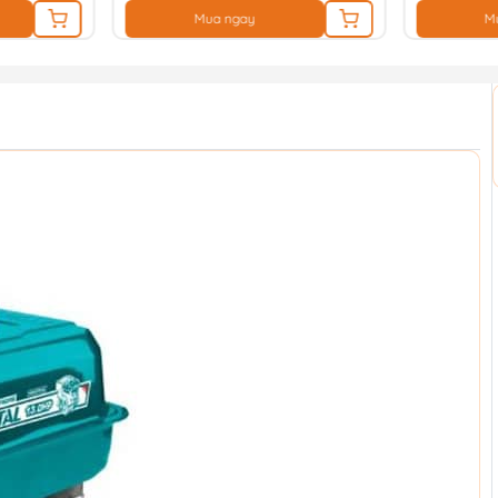
Mua ngay
M