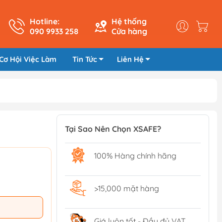
Hotline:
Hệ thống
090 9933 258
Cửa hàng
Cơ Hội Việc Làm
Tin Tức
Liên Hệ
Tại Sao Nên Chọn XSAFE?
100% Hàng chính hãng
>15,000 mặt hàng
Giá luôn tốt - Đầy đủ VAT