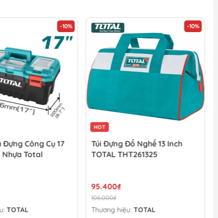
-10%
-10%
HOT
 Đựng Công Cụ 17
Túi Đựng Đồ Nghề 13 Inch
 Nhựa Total
TOTAL THT261325
95.400₫
106.000₫
u:
TOTAL
Thương hiệu:
TOTAL