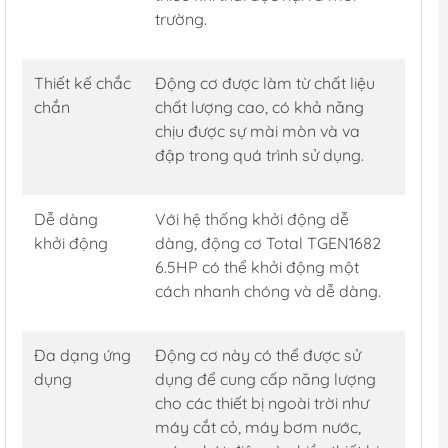
trường.
Thiết kế chắc
Động cơ được làm từ chất liệu
chắn
chất lượng cao, có khả năng
chịu được sự mài mòn và va
đập trong quá trình sử dụng.
Dễ dàng
Với hệ thống khởi động dễ
khởi động
dàng, động cơ Total TGEN1682
6.5HP có thể khởi động một
cách nhanh chóng và dễ dàng.
Đa dạng ứng
Động cơ này có thể được sử
dụng
dụng để cung cấp năng lượng
cho các thiết bị ngoài trời như
máy cắt cỏ, máy bơm nước,