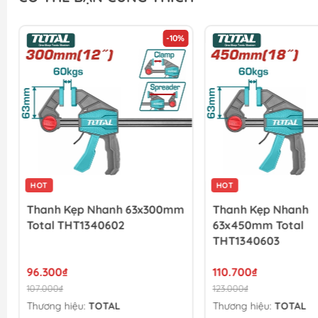
-10%
HOT
HOT
Thanh Kẹp Nhanh 63x300mm
Thanh Kẹp Nhanh
Total THT1340602
63x450mm Total
THT1340603
96.300₫
110.700₫
107.000₫
123.000₫
Thương hiệu:
TOTAL
Thương hiệu:
TOTAL