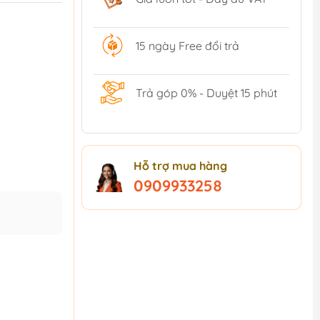
15 ngày Free đổi trả
Trả góp 0% - Duyệt 15 phút
Hỗ trợ mua hàng
0909933258