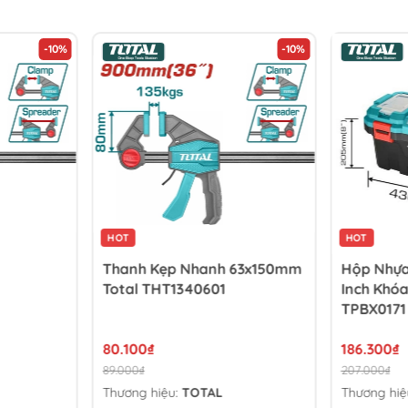
-10%
-10%
HOT
HOT
Thanh Kẹp Nhanh 63x150mm
Hộp Nhựa
Total THT1340601
Inch Khóa
TPBX0171
80.100₫
186.300₫
89.000₫
207.000₫
Thương hiệu:
TOTAL
Thương hiệ