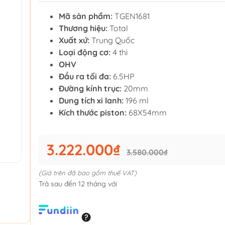
Mã sản phẩm:
TGEN1681
Thương hiệu:
Total
Xuất xứ:
Trung Quốc
Loại động cơ:
4 thì
OHV
Đầu ra tối đa:
6.5HP
Đường kính trục:
20mm
Dung tích xi lanh:
196 ml
Kích thước piston:
68X54mm
3.222.000₫
3.580.000₫
(Giá trên đã bao gồm thuế VAT)
Trả sau đến 12 tháng với