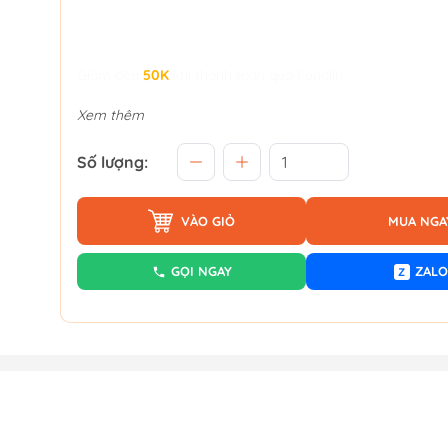
Giảm đến
50K
khi thanh toán qua Fundiin.
Xem thêm
Số lượng:
VÀO GIỎ
MUA NGA
GỌI NGAY
ZALO
Z