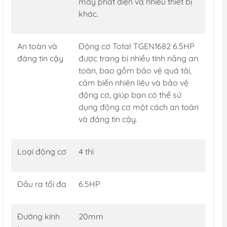
máy phát điện và nhiều thiết bị
khác.
An toàn và
Động cơ Total TGEN1682 6.5HP
đáng tin cậy
được trang bị nhiều tính năng an
toàn, bao gồm bảo vệ quá tải,
cảm biến nhiên liệu và bảo vệ
động cơ, giúp bạn có thể sử
dụng động cơ một cách an toàn
và đáng tin cậy.
Loại động cơ
4 thì
Đầu ra tối đa
6.5HP
Đường kính
20mm