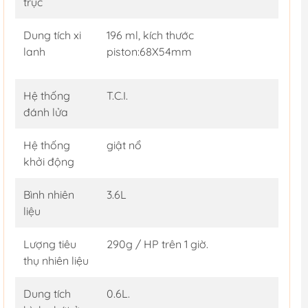
trục
Dung tích xi
196 ml, kích thước
lanh
piston:68X54mm
Hệ thống
T.C.I.
đánh lửa
Hệ thống
giật nổ
khởi động
Bình nhiên
3.6L
liệu
Lượng tiêu
290g / HP trên 1 giờ.
thụ nhiên liệu
Dung tích
0.6L.