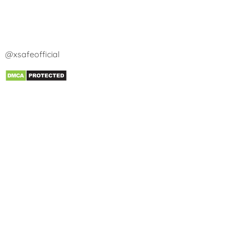
@xsafeofficial