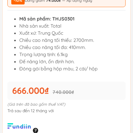
-10%
Đang giảm
74.000₫
— Áp dụng ngay
Mã sản phẩm: THJS0301
Nhà sản xuất: Total
Xuất xứ: Trung Quốc
Chiều cao nâng tối thiểu: 2700mm.
Chiều cao nâng tối đa: 410mm.
Trọng lượng tịnh: 6.1kg
Đế nâng lớn, ổn định hơn.
Đóng gói bằng hộp màu, 2 cái/ hộp
666.000₫
740.000₫
(Giá trên đã bao gồm thuế VAT)
Trả sau đến 12 tháng với