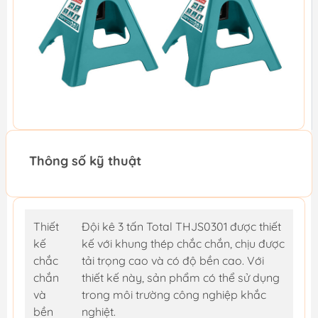
Thông số kỹ thuật
Thiết
Đội kê 3 tấn Total THJS0301 được thiết
kế
kế với khung thép chắc chắn, chịu được
chắc
tải trọng cao và có độ bền cao. Với
chắn
thiết kế này, sản phẩm có thể sử dụng
và
trong môi trường công nghiệp khắc
bền
nghiệt.