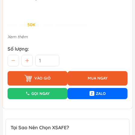
Giảm đến
50K
khi thanh toán qua Fundiin.
Xem thêm
Số lượng:
VÀO GIỎ
MUA NGAY
GỌI NGAY
ZALO
Z
Tại Sao Nên Chọn XSAFE?