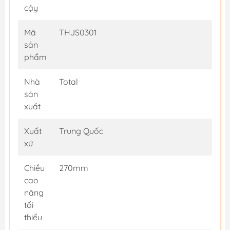
cậy
Mã
THJS0301
sản
phẩm
Nhà
Total
sản
xuất
Xuất
Trung Quốc
xứ
Chiều
270mm
cao
nâng
tối
thiểu