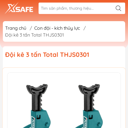
Trang chủ
/
Con đội - kích thủy lực
/
Đội kê 3 tấn Total THJS0301
Đội kê 3 tấn Total THJS0301