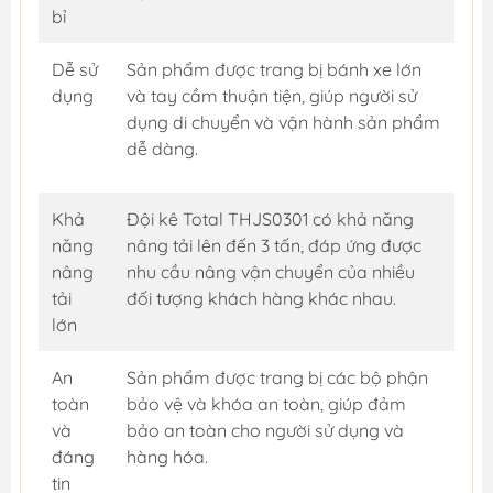
bỉ
Dễ sử
Sản phẩm được trang bị bánh xe lớn
dụng
và tay cầm thuận tiện, giúp người sử
dụng di chuyển và vận hành sản phẩm
dễ dàng.
Khả
Đội kê Total THJS0301 có khả năng
năng
nâng tải lên đến 3 tấn, đáp ứng được
nâng
nhu cầu nâng vận chuyển của nhiều
tải
đối tượng khách hàng khác nhau.
lớn
An
Sản phẩm được trang bị các bộ phận
toàn
bảo vệ và khóa an toàn, giúp đảm
và
bảo an toàn cho người sử dụng và
đáng
hàng hóa.
tin