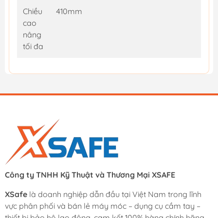
Chiều
410mm
cao
nâng
tối đa
Công ty TNHH Kỹ Thuật và Thương Mại XSAFE
XSafe
là doanh nghiệp dẫn đầu tại Việt Nam trong lĩnh
vực phân phối và bán lẻ máy móc – dụng cụ cầm tay –
thiết bị bảo hộ lao động, cam kết 100% hàng chính hãng.