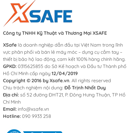
Công ty TNHH Kỹ Thuật và Thương Mại XSAFE
XSafe
là doanh nghiệp dẫn đầu tại Việt Nam trong lĩnh
vực phân phối và bán lẻ máy móc – dụng cụ cầm tay –
thiết bị bảo hộ lao động, cam kết 100% hàng chính hãng.
GPKD:
0315625855 do Sở Kế hoạch và Đầu tư Thành phố
Hồ Chí Minh cấp ngày
12/04/2019
Copyright © 2016 by Xsafe.vn
. All rights reserved
Chịu trách nghiệm nội dung:
Đỗ Trịnh Nhất Duy
Địa chỉ:
số 52 đường ĐHT21, P. Đông Hưng Thuận, TP Hồ
Chí Minh
Email:
info@xsafe.vn
Hotline:
090 9933 258