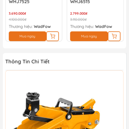
WHJ7525
WHJ6515
3.690.000₫
2.799.000₫
4.100.000₫
3.110.000₫
Thương hiệu:
WadFow
Thương hiệu:
WadFow
Mua ngay
Mua ngay
Thông Tin Chi Tiết