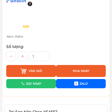
Giảm đến
50K
khi thanh toán qua Fundiin.
Xem thêm
Số lượng:
VÀO GIỎ
MUA NGAY
GỌI NGAY
ZALO
Z
Tại Sao Nên Chọn XSAFE?