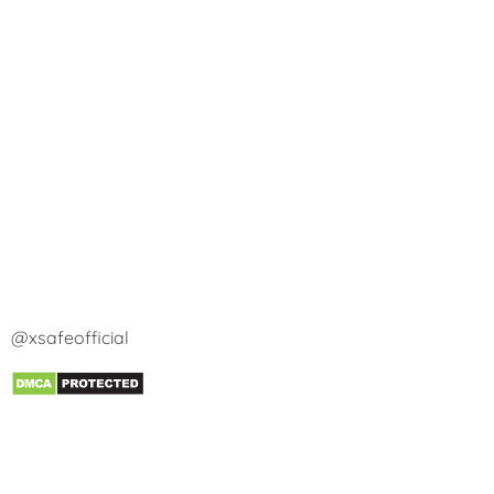
@xsafeofficial