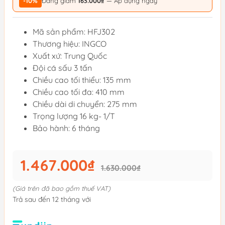
-10%
Đang giảm
163.000₫
— Áp dụng ngay
Mã sản phẩm: HFJ302
Thương hiệu: INGCO
Xuất xứ: Trung Quốc
Đội cá sấu 3 tấn
Chiều cao tối thiểu: 135 mm
Chiều cao tối đa: 410 mm
Chiều dài di chuyển: 275 mm
Trọng lượng 16 kg- 1/T
Bảo hành: 6 tháng
1.467.000₫
1.630.000₫
(Giá trên đã bao gồm thuế VAT)
Trả sau đến 12 tháng với