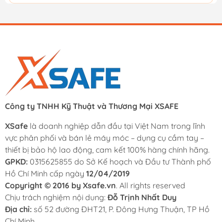
Công ty TNHH Kỹ Thuật và Thương Mại XSAFE
XSafe
là doanh nghiệp dẫn đầu tại Việt Nam trong lĩnh
vực phân phối và bán lẻ máy móc – dụng cụ cầm tay –
thiết bị bảo hộ lao động, cam kết 100% hàng chính hãng.
GPKD:
0315625855 do Sở Kế hoạch và Đầu tư Thành phố
Hồ Chí Minh cấp ngày
12/04/2019
Copyright © 2016 by Xsafe.vn
. All rights reserved
Chịu trách nghiệm nội dung:
Đỗ Trịnh Nhất Duy
Địa chỉ:
số 52 đường ĐHT21, P. Đông Hưng Thuận, TP Hồ
Chí Minh