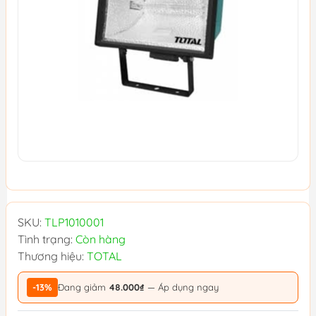
SKU:
TLP1010001
Tình trạng:
Còn hàng
Thương hiệu:
TOTAL
-13%
Đang giảm
48.000₫
— Áp dụng ngay