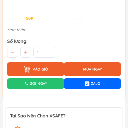
Giảm đến
50K
khi thanh toán qua Fundiin.
Xem thêm
Số lượng:
VÀO GIỎ
MUA NGAY
GỌI NGAY
ZALO
Z
Tại Sao Nên Chọn XSAFE?