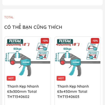
TOTAL
CÓ THỂ BẠN CŨNG THÍCH
-10%
-10%
HOT
HOT
Thanh Kẹp Nhanh
Thanh Kẹp Nhanh
63x300mm Total
63x450mm Total
THT1340602
THT1340603