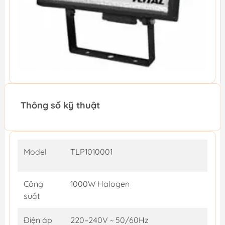
Thông số kỹ thuật
Model
TLP1010001
Công
1000W Halogen
suất
Điện áp
220–240V ~ 50/60Hz