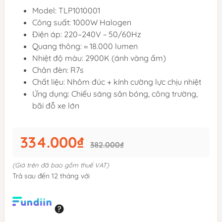
Model: TLP1010001
Công suất: 1000W Halogen
Điện áp: 220–240V ~ 50/60Hz
Quang thông: ≈ 18.000 lumen
Nhiệt độ màu: 2900K (ánh vàng ấm)
Chân đèn: R7s
Chất liệu: Nhôm đúc + kính cường lực chịu nhiệt
Ứng dụng: Chiếu sáng sân bóng, công trường,
bãi đỗ xe lớn
334.000₫
382.000₫
(Giá trên đã bao gồm thuế VAT)
Trả sau đến 12 tháng với