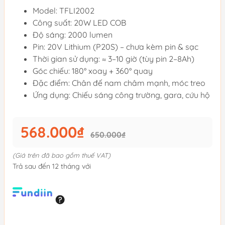
Model: TFLI2002
Công suất: 20W LED COB
Độ sáng: 2000 lumen
Pin: 20V Lithium (P20S) – chưa kèm pin & sạc
Thời gian sử dụng: ≈ 3–10 giờ (tùy pin 2–8Ah)
Góc chiếu: 180° xoay + 360° quay
Đặc điểm: Chân đế nam châm mạnh, móc treo
Ứng dụng: Chiếu sáng công trường, gara, cứu hộ
568.000₫
650.000₫
(Giá trên đã bao gồm thuế VAT)
Trả sau đến 12 tháng với