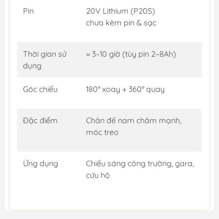
Pin
20V Lithium (P20S)
chưa kèm pin & sạc
Thời gian sử
≈ 3–10 giờ (tùy pin 2–8Ah)
dụng
Góc chiếu
180° xoay + 360° quay
Đặc điểm
Chân đế nam châm mạnh,
móc treo
Ứng dụng
Chiếu sáng công trường, gara,
cứu hộ