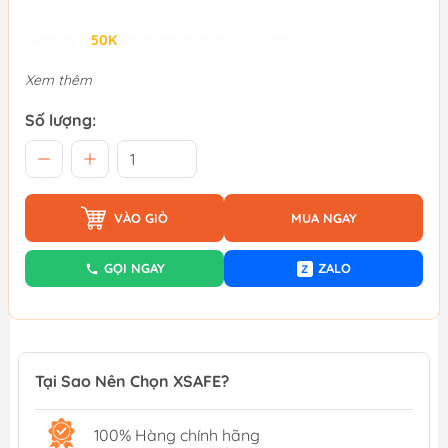
Giảm đến
50K
khi thanh toán qua Fundiin.
Xem thêm
Số lượng:
VÀO GIỎ
MUA NGAY
GỌI NGAY
ZALO
Z
Tại Sao Nên Chọn XSAFE?
100% Hàng chính hãng