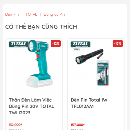
Đèn Pin
|
TOTAL
|
Dụng cụ Pin
CÓ THỂ BẠN CŨNG THÍCH
-12%
-12%
Thân Đèn Làm Việc
Đèn Pin Total 1W
Dùng Pin 20V TOTAL
TFL012AA1
TWLI2023
132.000₫
157.000₫