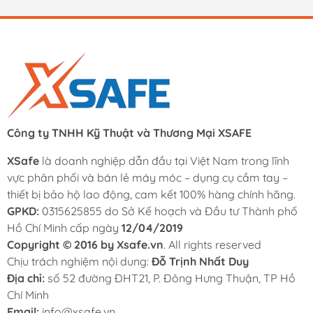
Công ty TNHH Kỹ Thuật và Thương Mại XSAFE
XSafe
là doanh nghiệp dẫn đầu tại Việt Nam trong lĩnh
vực phân phối và bán lẻ máy móc – dụng cụ cầm tay –
thiết bị bảo hộ lao động, cam kết 100% hàng chính hãng.
GPKD:
0315625855 do Sở Kế hoạch và Đầu tư Thành phố
Hồ Chí Minh cấp ngày
12/04/2019
Copyright © 2016 by Xsafe.vn
. All rights reserved
Chịu trách nghiệm nội dung:
Đỗ Trịnh Nhất Duy
Địa chỉ:
số 52 đường ĐHT21, P. Đông Hưng Thuận, TP Hồ
Chí Minh
Email:
info@xsafe.vn