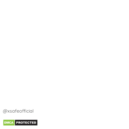
@xsafeofficial