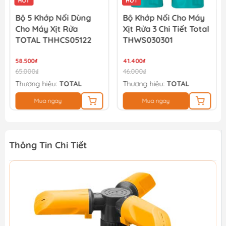
HOT
HOT
Bộ 5 Khớp Nối Dùng
Bộ Khớp Nối Cho Máy
Cho Máy Xịt Rửa
Xịt Rửa 3 Chi Tiết Total
TOTAL THHCS05122
THWS030301
58.500₫
41.400₫
65.000₫
46.000₫
Thương hiệu:
TOTAL
Thương hiệu:
TOTAL
Mua ngay
Mua ngay
Thông Tin Chi Tiết