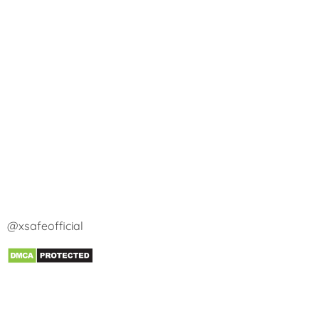
@xsafeofficial