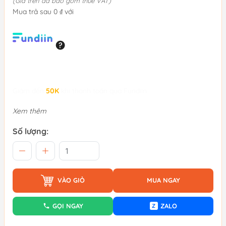
(Giá trên đã bao gồm thuế VAT)
Mua trả sau 0 ₫ với
Giảm đến
50K
khi thanh toán qua Fundiin.
Xem thêm
Số lượng:
VÀO GIỎ
MUA NGAY
GỌI NGAY
ZALO
Z