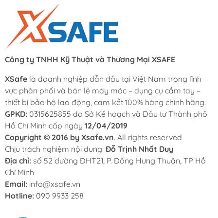
Công ty TNHH Kỹ Thuật và Thương Mại XSAFE
XSafe
là doanh nghiệp dẫn đầu tại Việt Nam trong lĩnh
vực phân phối và bán lẻ máy móc – dụng cụ cầm tay –
thiết bị bảo hộ lao động, cam kết 100% hàng chính hãng.
GPKD:
0315625855 do Sở Kế hoạch và Đầu tư Thành phố
Hồ Chí Minh cấp ngày
12/04/2019
Copyright © 2016 by Xsafe.vn
. All rights reserved
Chịu trách nghiệm nội dung:
Đỗ Trịnh Nhất Duy
Địa chỉ:
số 52 đường ĐHT21, P. Đông Hưng Thuận, TP Hồ
Chí Minh
Email:
info@xsafe.vn
Hotline:
090 9933 258