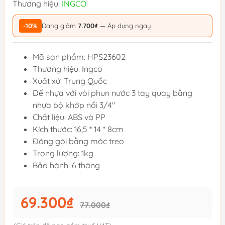
Thương hiệu:
INGCO
-10%
Đang giảm
7.700₫
— Áp dụng ngay
Mã sản phẩm: HPS23602
Thương hiệu: Ingco
Xuất xứ: Trung Quốc
Đế nhựa với vòi phun nước 3 tay quay bằng
nhựa bộ khớp nối 3/4"
Chất liệu: ABS và PP
Kích thước: 16,5 * 14 * 8cm
Đóng gói bằng móc treo
Trọng lượng: 1kg
Bảo hành: 6 tháng
69.300₫
77.000₫