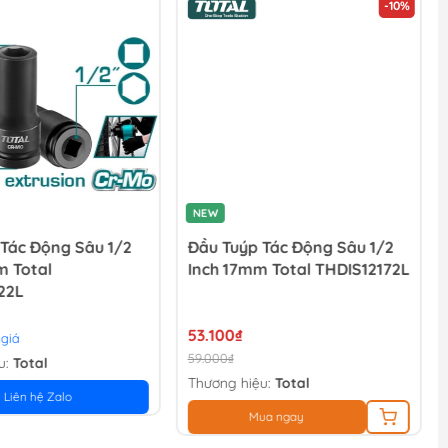
-10%
NEW
 Tác Động Sâu 1/2
Đầu Tuýp Tác Động Sâu 1/2
m Total
Inch 17mm Total THDIS12172L
22L
53.100₫
 giá
59.000₫
u:
Total
Thương hiệu:
Total
Liên hệ Zalo
Mua ngay