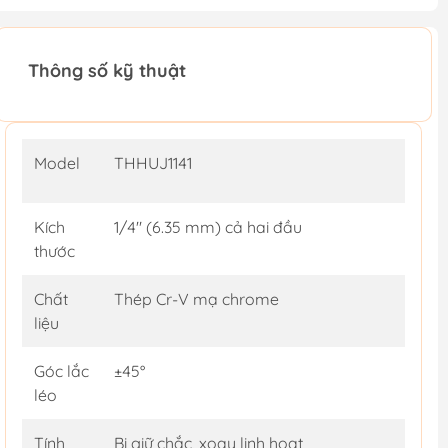
Thông số kỹ thuật
Model
THHUJ1141
Kích
1/4" (6.35 mm) cả hai đầu
thước
Chất
Thép Cr-V mạ chrome
liệu
Góc lắc
±45°
léo
Tính
Bi giữ chắc, xoay linh hoạt