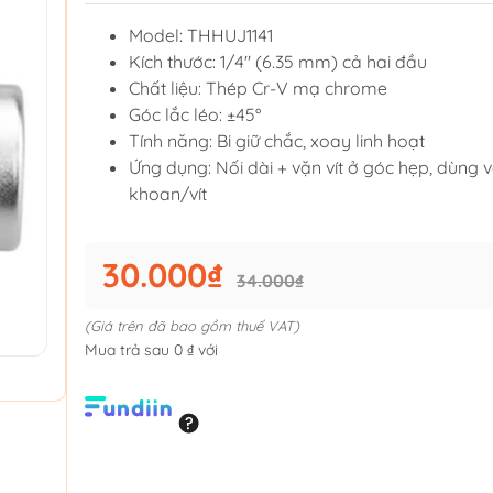
Model: THHUJ1141
Kích thước: 1/4" (6.35 mm) cả hai đầu
Chất liệu: Thép Cr-V mạ chrome
Góc lắc léo: ±45°
Tính năng: Bi giữ chắc, xoay linh hoạt
Ứng dụng: Nối dài + vặn vít ở góc hẹp, dùng 
khoan/vít
30.000₫
34.000₫
(Giá trên đã bao gồm thuế VAT)
Mua trả sau 0 ₫ với