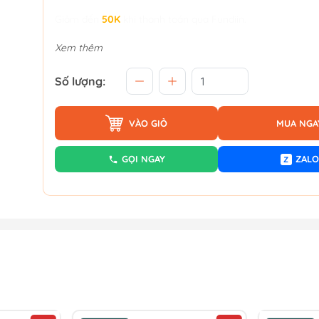
Giảm đến
50K
khi thanh toán qua Fundiin.
Xem thêm
Số lượng:
VÀO GIỎ
MUA NGA
GỌI NGAY
ZALO
Z