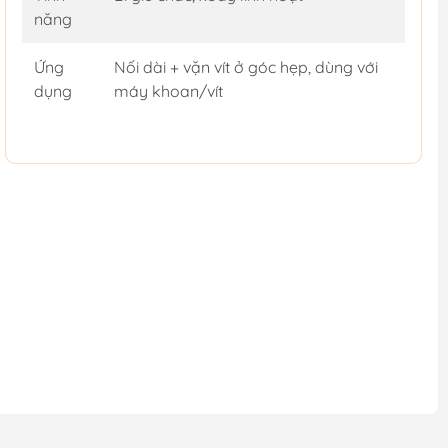
năng
Ứng
Nối dài + vặn vít ở góc hẹp, dùng với
dụng
máy khoan/vít