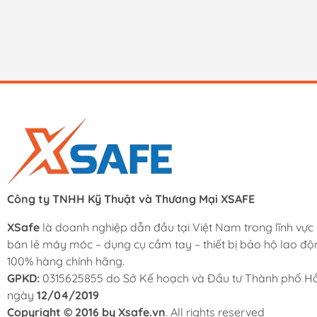
Công ty TNHH Kỹ Thuật và Thương Mại XSAFE
XSafe
là doanh nghiệp dẫn đầu tại Việt Nam trong lĩnh vực
bán lẻ máy móc – dụng cụ cầm tay – thiết bị bảo hộ lao độ
100% hàng chính hãng.
GPKD:
0315625855 do Sở Kế hoạch và Đầu tư Thành phố Hồ
ngày
12/04/2019
Copyright © 2016 by Xsafe.vn
. All rights reserved