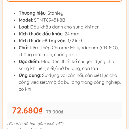
Thương hiệu
: Stanley
Model
: STMT89451-8B
Loại
: Đầu khẩu dành cho súng khí nén
Kích thước đầu khẩu
: 24 mm
Kích thước cỡ tay vặn
: 1/2 inch
Chất liệu
: Thép Chrome Molybdenum (CR-MO),
chống mài mòn, chống rỉ sét
Đặc điểm
: Màu đen, thiết kế chuyên dụng cho
súng khí nén, siết/mở bulong, con tán
Ứng dụng
: Sử dụng với cần nối, cần xiết lực cho
công việc siết/mở ốc bu lông trong công nghiệp,
cơ khí
72.680₫
79.000₫
(Giá trên đã bao gồm thuế VAT)