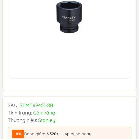
SKU:
STMT89451-8B
Tình trạng:
Còn hàng
Thương hiệu:
Stanley
-8%
Đang giảm
6.320₫
— Áp dụng ngay