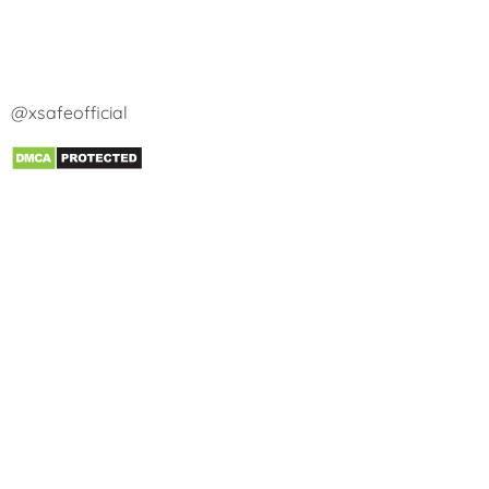
@xsafeofficial