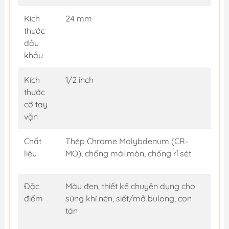
Kích
24 mm
thước
đầu
khẩu
Kích
1/2 inch
thước
cỡ tay
vặn
Chất
Thép Chrome Molybdenum (CR-
liệu
MO), chống mài mòn, chống rỉ sét
Đặc
Màu đen, thiết kế chuyên dụng cho
điểm
súng khí nén, siết/mở bulong, con
tán