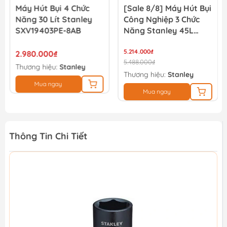
Máy Hút Bụi 4 Chức
[Sale 8/8] Máy Hút Bụi
Năng 30 Lít Stanley
Công Nghiệp 3 Chức
SXV19403PE-8AB
Năng Stanley 45L
SL19501-12BA
5.214.000₫
2.980.000₫
5.488.000₫
Thương hiệu:
Stanley
Thương hiệu:
Stanley
Mua ngay
Mua ngay
Thông Tin Chi Tiết