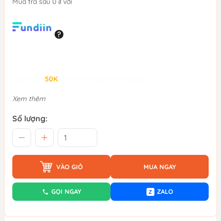
Mua trả sau 0 ₫ với
Giảm đến
50K
khi thanh toán qua Fundiin.
Xem thêm
Số lượng:
VÀO GIỎ
MUA NGAY
GỌI NGAY
ZALO
Z