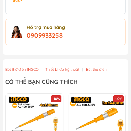
Hỗ trợ mua hàng
0909933258
Bút thử điện INGCO
|
Thiết bị đo kỹ thuật
|
Bút thử điện
CÓ THỂ BẠN CŨNG THÍCH
-10%
-10%