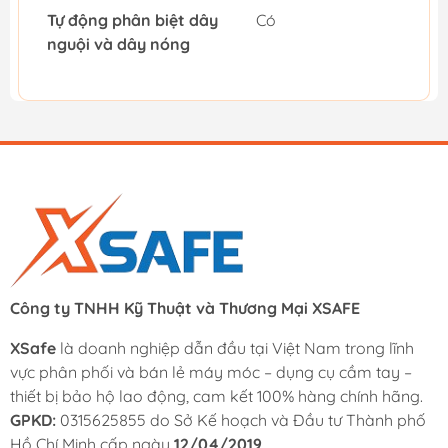
Tự động phân biệt dây
Có
nguội và dây nóng
Công ty TNHH Kỹ Thuật và Thương Mại XSAFE
XSafe
là doanh nghiệp dẫn đầu tại Việt Nam trong lĩnh
vực phân phối và bán lẻ máy móc – dụng cụ cầm tay –
thiết bị bảo hộ lao động, cam kết 100% hàng chính hãng.
GPKD:
0315625855 do Sở Kế hoạch và Đầu tư Thành phố
Hồ Chí Minh cấp ngày
12/04/2019