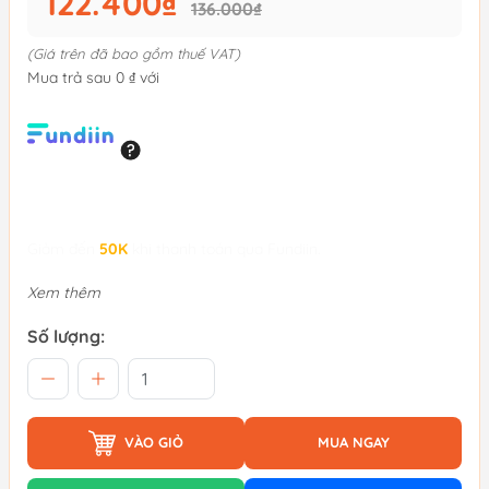
122.400₫
136.000₫
(Giá trên đã bao gồm thuế VAT)
Mua trả sau 0 ₫ với
Giảm đến
50K
khi thanh toán qua Fundiin.
Xem thêm
Số lượng:
VÀO GIỎ
MUA NGAY