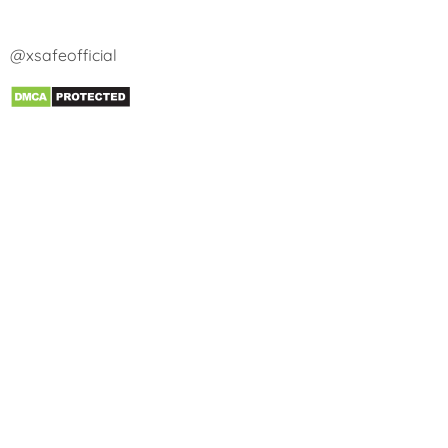
@xsafeofficial