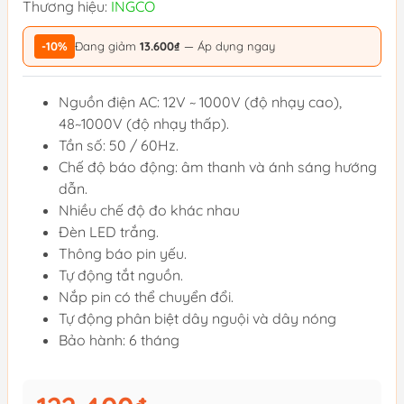
Thương hiệu:
INGCO
-10%
Đang giảm
13.600₫
— Áp dụng ngay
Nguồn điện AC: 12V ~ 1000V (độ nhạy cao),
48~1000V (độ nhạy thấp).
Tần số: 50 / 60Hz.
Chế độ báo động: âm thanh và ánh sáng hướng
dẫn.
Nhiều chế độ đo khác nhau
Đèn LED trắng.
Thông báo pin yếu.
Tự động tắt nguồn.
Nắp pin có thể chuyển đổi.
Tự động phân biệt dây nguội và dây nóng
Bảo hành: 6 tháng